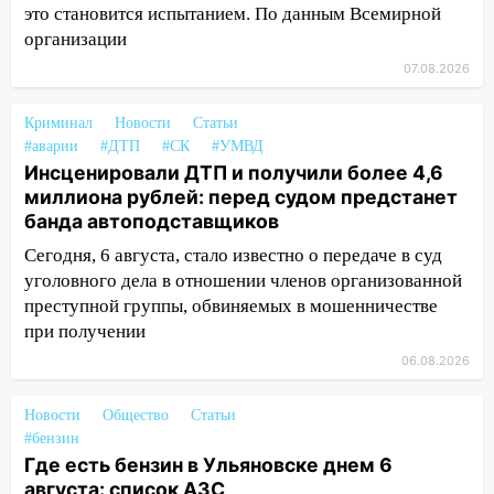
один из шести уникальных автомобилей
это становится испытанием. По данным Всемирной
в России
организации
07:02
Жара отступит: какой будет
07.08.2026
погода в Ульяновске днем 5 августа
Криминал
Новости
Статьи
06:10
Двое мигрантов изнасиловали 13-
#аварии
#ДТП
#СК
#УМВД
летнюю девочку в центре Ульяновска
Инсценировали ДТП и получили более 4,6
миллиона рублей: перед судом предстанет
06:00
Мертвеца выкопали, посадили в
банда автоподставщиков
мешок и попытались утопить в Волге
Сегодня, 6 августа, стало известно о передаче в суд
05:30
Астрологи назвали самый
уголовного дела в отношении членов организованной
опасный день августа: что ждет каждый
преступной группы, обвиняемых в мошенничестве
знак 5 августа
при получении
04.08.2026
06.08.2026
23:27
Прокуратура проверяет
капремонт школы в посёлке Налейка
Новости
Общество
Статьи
#бензин
22:33
Прокуратура проверяет
Где есть бензин в Ульяновске днем 6
спортивные объекты в Старой Майне
августа: список АЗС