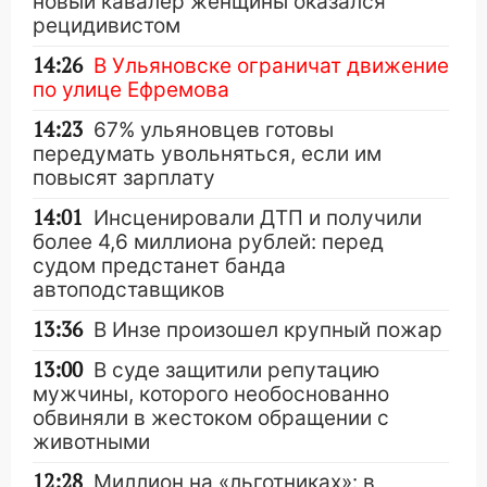
новый кавалер женщины оказался
рецидивистом
14:26
В Ульяновске ограничат движение
по улице Ефремова
14:23
67% ульяновцев готовы
передумать увольняться, если им
повысят зарплату
14:01
Инсценировали ДТП и получили
более 4,6 миллиона рублей: перед
судом предстанет банда
автоподставщиков
13:36
В Инзе произошел крупный пожар
13:00
В суде защитили репутацию
мужчины, которого необоснованно
обвиняли в жестоком обращении с
животными
12:28
Миллион на «льготниках»: в