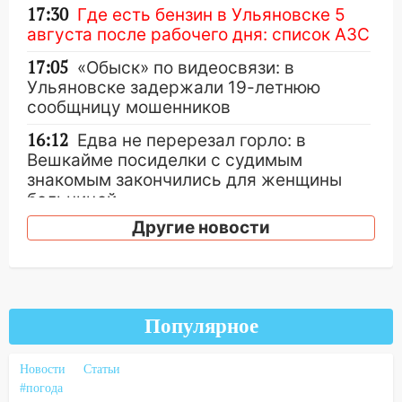
17:30
Где есть бензин в Ульяновске 5
августа после рабочего дня: список АЗС
17:05
«Обыск» по видеосвязи: в
Ульяновске задержали 19-летнюю
сообщницу мошенников
16:12
Едва не перерезал горло: в
Вешкайме посиделки с судимым
знакомым закончились для женщины
больницей
Другие новости
16:06
18-летняя девушка без прав
перевернулась на мопеде и попала в
больницу
15:59
Ульяновец отдал более 14
миллионов рублей за криминальное
Популярное
покровительство
Новости
Статьи
15:32
На «кольце» кроссовер сбил 18-
#погода
летнего мопедиста