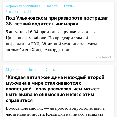
11:33
В Засвияжье под колёса авто
Дорожная обстановка
Новости
Статьи
попал мужчина
#авария
#ДТП
Под Ульяновском при развороте пострадал
11:17
В Радищевском районе сгорели
38-летний водитель иномарки
хозяйственные постройки
5 августа в 16:34 произошла крупная авария в
11:00
В Канадее горел жилой дом
Цильнинском районе. По предварительной
информации ГАИ, 38-летний мужчина за рулем
10:18
Губернатор Ульяновской области:
автомобиля «Хонда Аккорд» при
уничтожено четыре беспилотника в
регионе
07.08.2026
10:00
В Ульяновске дотла сгорел
Медицина
Новости
Статьи
легковой автомобиль
"Каждая пятая женщина и каждый второй
09:39
В Ульяновске будут судить десять
мужчина в мире сталкиваются с
наркодилеров, снабжавших две области
алопецией": врач рассказал, чем может
быть вызвано облысение и как с этим
09:25
Вынесли приговор дебоширам,
справиться
избившим мужчину в трамвае
Волосы для многих — не просто вопрос эстетики, а
08:27
Ульяновская полиция получила
часть идентичности. Когда они начинают выпадать,