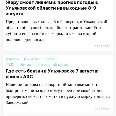
Жару смоет ливнями: прогноз погоды в
Ульяновской области на выходные 8-9
15:00
В Ульяновске после тройного ДТП
августа
госпитализировали 25-летнего байкера
Предстоящие выходные, 8 и 9 августа, в Ульяновской
14:32
На Ульяновскую область
области обещают быть крайне контрастными. Если
надвигается жара
суббота ещё начнётся с жары, то уже во второй
14:08
Пешеход переходил по «зебре»:
половине дня погода
подробности серьезной аварии на
07.08.2026
Фруктовой
13:30
В Димитровграде на улице
Новости
Общество
Статьи
#АЗС
Трудовой горело здание
#бензин
#топливный кризис
Где есть бензин в Ульяновске 7 августа:
13:00
Водитель без прав врезался в
список АЗС
припаркованный автомобиль
Наличие топлива на конкретной заправке может
12:37
Переезжал «зебру» на
быстро измениться, поэтому перед поездкой стоит
велосипеде и попал под колеса
проверять свежесть отметки и нужную марку топлива.
Заволжский
12:18
Вспыхнул изнутри: в
07.08.2026
Железнодорожном районе горела дача