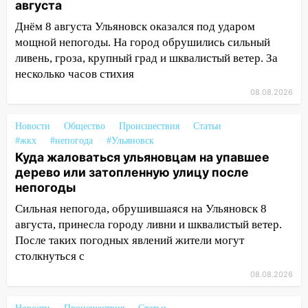
как устраняют последствия мощного
августа
шторма
Днём 8 августа Ульяновск оказался под ударом
13:49
мощной непогоды. На город обрушились сильный
Стихия продолжает крушить
Ульяновск: дерево рухнуло на дом на
ливень, гроза, крупный град и шквалистый ветер. За
Орджоникидзе
несколько часов стихия
08.08.2026
13:47
На Нижней Террасе мощным
ветром вырвало дерево с корнем
Новости
Общество
Происшествия
Статьи
13:46
Сильный ветер сорвал крышу с
#жкх
#непогода
#Ульяновск
СТО на проспекте Созидателей
Куда жаловаться ульяновцам на упавшее
дерево или затопленную улицу после
13:35
Непогода продолжает бить по
непогоды
транспорту: в Ульяновске трамвай
Сильная непогода, обрушившаяся на Ульяновск 8
сошёл с рельсов
августа, принесла городу ливни и шквалистый ветер.
13:22
Упавшие деревья перекрыли
После таких погодных явлений жители могут
дороги в Ульяновске: фото
столкнуться с
13:17
Непогода в Ульяновске не
08.08.2026
закончится сегодня: сильные ливни
сохранятся 9 августа