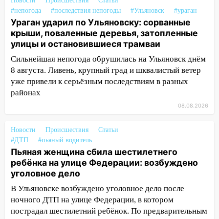
Новости
Происшествия
Статьи
#непогода
#последствия непогоды
#Ульяновск
#ураган
13:15
Трижды «брал в долг» без спроса:
Ураган ударил по Ульяновску: сорванные
житель Вешкаймского района похитил у
крыши, поваленные деревья, затопленные
знакомого 191 тысячу рублей
улицы и остановившиеся трамваи
13:14
Ураган оторвал светофор на
Сильнейшая непогода обрушилась на Ульяновск днём
проспекте Филатова в Ульяновске
8 августа. Ливень, крупный град и шквалистый ветер
уже привели к серьёзным последствиям в разных
13:12
Дерево пробило крышу дома на
районах
Новгородской в Ульяновске и рухнуло
на электрощит
08.08.2026
13:10
В Заволжском районе дерево
Новости
Происшествия
Статьи
упало во дворе
#ДТП
#пьяный водитель
Пьяная женщина сбила шестилетнего
13:08
Ураган ударил по Ульяновску:
ребёнка на улице Федерации: возбуждено
сорванные крыши, поваленные деревья,
уголовное дело
затопленные улицы и остановившиеся
трамваи
В Ульяновске возбуждено уголовное дело после
ночного ДТП на улице Федерации, в котором
12:17
Ульяновск накрыл крупный град:
пострадал шестилетний ребёнок. По предварительным
после ливня город снова уходит под