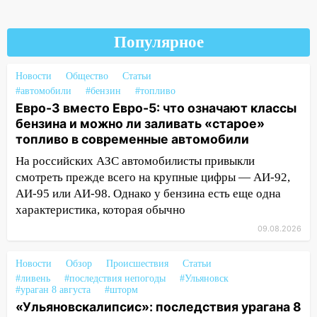
Деева в Заволжье
14:26
Жители Ульяновска сами
Популярное
пытаются расчистить ливнёвки, не
дождавшись коммунальщиков
Новости
Общество
Статьи
14:16
Шторм продолжает ломать город:
#автомобили
#бензин
#топливо
на улице Любови Шевцовой рухнул
Евро-3 вместо Евро-5: что означают классы
светофор
бензина и можно ли заливать «старое»
топливо в современные автомобили
14:14
Студента из Ульяновска обманули
На российских АЗС автомобилисты привыкли
мошенники под видом преподавателя
смотреть прежде всего на крупные цифры — АИ-92,
14:12
Куда жаловаться ульяновцам на
АИ-95 или АИ-98. Однако у бензина есть еще одна
упавшее дерево или затопленную улицу
характеристика, которая обычно
после непогоды
09.08.2026
13:59
В Новом городе ураганным
ветром сорвало опалубку со
Новости
Обзор
Происшествия
Статьи
строящегося дома
#ливень
#последствия непогоды
#Ульяновск
#ураган 8 августа
#шторм
13:54
В мэрии Ульяновска рассказали,
«Ульяновскалипсис»: последствия урагана 8