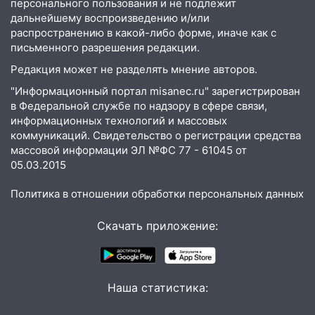
персонального пользования и не подлежит
07.08.2026
дальнейшему воспроизведению и/или
20:40
распространению в какой-либо форме, иначе как с
Ульяновские аграрии смогут
письменного разрешения редакции.
купить тракторы с отсрочкой платежа
до декабря
Редакция может не разделять мнение авторов.
19:34
В следственном управлении
"Информационный портал misanec.ru" зарегистрирован
состоялось торжественное
в Федеральной службе по надзору в сфере связи,
информационных технологий и массовых
мероприятие, приуроченное к
коммуникаций. Свидетельство о регистрации средства
празднованию Дня сотрудника органов
массовой информации ЭЛ №ФС 77 - 61045 от
следствия Российской Федерации
05.03.2015
19:30
Ульяновцев приглашают
поддержать «Симбирскую чебурашку»
Политика в отношении обработки персональных данных
на фестивале «ФормАРТ»
Скачать приложение:
18:11
Ульяновская область стала
пилотным регионом проекта
«Культурное долголетие»
Наша статистика:
17:23
Прогноз погоды в Ульяновской
области на 8 августа