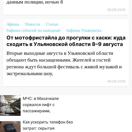
данным полиции, ночью 8
воду
08.08.2026
12:12
Прокуратура взяла на контроль
ДТП с шестилетним ребёнком на улице
Афиша
Новости
Статьи
Федерации
#афиша событий на выходные
#афиша Ульяновска
От мотофристайла до прогулки с хаски: куда
12:01
Пьяная женщина сбила
сходить в Ульяновской области 8–9 августа
шестилетнего ребёнка на улице
Федерации: возбуждено уголовное дело
Вторые выходные августа в Ульяновской области
обещают быть насыщенными. Жителей и гостей
11:16
В Ульяновске ищут 37-летнего
региона ждут большой фестиваль с живой музыкой и
мужчину, пропавшего ещё 19 июля
экстремальными шоу,
10:30
От мотофристайла до прогулки с
08.08.2026
хаски: куда сходить в Ульяновской
области 8–9 августа
МЧС: в Махачкале
10:11
Директора ульяновской
сорвался лифт с
«Нефтяной топливной компании» будут
пассажирами,
судить за неуплату 48,4 млн рублей
пострадали четыре
Как ускорить телефон без
налогов
человека
затрат: скрытая