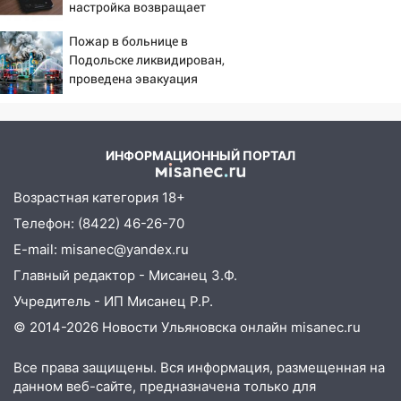
09:28
Дети на дорогах: пострадали
настройка возвращает
велосипедисты, мотоциклисты и
скорость смартфону
Пожар в больнице в
пешеходы. Обзор крупных аварий в
Подольске ликвидирован,
Ульяновской области
проведена эвакуация
08:30
Поджог со свечой, 16 сгоревших
домов и выстрел за водку
07:50
Какая погоды будет днем 8
ИНФОРМАЦИОННЫЙ ПОРТАЛ
августа
Возрастная категория 18+
06:45
Императорский мост в
Телефон: (8422) 46-26-70
Ульяновске останется закрытым до
утра 10 августа
E-mail: misanec@yandex.ru
Главный редактор - Мисанец З.Ф.
05:18
Судьба готовит сюрприз: гороскоп
на 8 августа — кому повезет с
Учредитель - ИП Мисанец Р.Р.
деньгами, а кого ждет неожиданная
© 2014-2026 Новости Ульяновска онлайн
misanec.ru
встреча
Все права защищены. Вся информация, размещенная на
04:47
В Ульяновской области объявили
данном веб-сайте, предназначена только для
ракетную опасность: звучат сирены