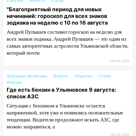
августа: список АЗС
Гороскоп
Новости
Статьи
"Благоприятный период для новых
11:55
Соцсети: светофор упал на
начинаний: гороскоп для всех знаков
машину во время сильного ливня в
зодиака на неделю с 10 по 16 августа
Ульяновске
Андрей Пупышев составил гороскоп на неделю для
11:00
В Ульяновской области люди в
всех знаков зодиака. Андрей Пупышев — это один из
СНТ сидят без света
самых авторитетных астрологов Ульяновской области,
который почти
10:13
Прокуратура подвела итоги
недели в Ульяновской области
09.08.2026
09:18
Из-за ливня заблокировано
Дорожная обстановка
Новости
Общество
Статьи
движение трамваев в Ульяновске
#бензин
09:15
Где есть бензин в Ульяновске 9 августа:
Ураган, изнасилование ребенка,
список АЗС
автоподставы и атака беспилотников:
важные итоги прошедшей недели в
Ситуация с бензином в Ульяновске остается
Ульяновской области
напряженной, хотя уже и появились положительные
тенденции. Водители продолжают искать АЗС, где
08:20
В Ульяновске восстановили
можно заправиться, а
трамвайную и троллейбусную
инфраструктуру после шторма.
09.08.2026