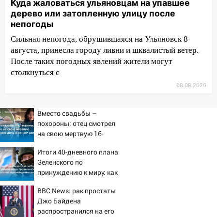
Куда жаловаться ульяновцам на упавшее
15:17
В колледжи и техникумы
дерево или затопленную улицу после
Ульяновской области подали более 10
непогоды
тысяч заявлений
Сильная непогода, обрушившаяся на Ульяновск 8
15:04
Фоторепортаж с улиц Ульяновска
августа, принесла городу ливни и шквалистый ветер.
после шторма: поваленные деревья и
После таких погодных явлений жители могут
затопленные улицы
столкнуться с
08.08.2026
14:28
Ураган вырвал остановку на улице
Деева в Заволжье
Вместо свадьбы –
14:26
Жители Ульяновска сами
похороны: отец смотрел
пытаются расчистить ливнёвки, не
на свою мертвую 16-
дождавшись коммунальщиков
летнюю дочь и не мог
Итоги 40-дневного плана
сдержать слезы
14:16
Шторм продолжает ломать город:
Зеленского по
на улице Любови Шевцовой рухнул
принуждению к миру: как
светофор
ответила Россия, полный
BBC News: рак простаты
разбор провала операции
14:14
Студента из Ульяновска обманули
Джо Байдена
Украины от военкора
мошенники под видом преподавателя
распространился на его
Коца