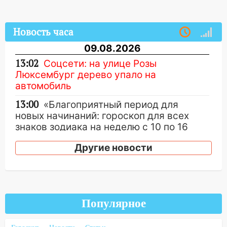
Новость часа
09.08.2026
13:02
Соцсети: на улице Розы
Люксембург дерево упало на
автомобиль
13:00
«Благоприятный период для
новых начинаний: гороскоп для всех
знаков зодиака на неделю с 10 по 16
августа
Другие новости
13:00
На проспекте Тюленева в
Ульяновске образовалось «море»
12:57
В Ульяновской области ожидается
крупный град
Популярное
12:11
Где есть бензин в Ульяновске 9