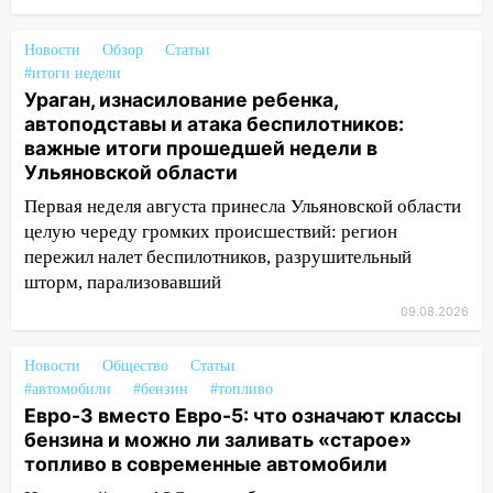
08:19
Внимание! В Цильнинском районе
Новости
Обзор
Статьи
пропал 67-летний мужчина
#итоги недели
08:11
Ураган, изнасилование ребенка,
На Ульяновск снова надвигается
автоподставы и атака беспилотников:
непогода
важные итоги прошедшей недели в
07:30
Евро-3 вместо Евро-5: что
Ульяновской области
означают классы бензина и можно ли
Первая неделя августа принесла Ульяновской области
заливать «старое» топливо в
целую череду громких происшествий: регион
современные автомобили
пережил налет беспилотников, разрушительный
06:30
Какая погода будет в Ульяновской
шторм, парализовавший
области днем 9 августа
09.08.2026
05:05
День, когда всё может
измениться: гороскоп на 9 августа —
Новости
Общество
Статьи
три знака получат шанс, который нельзя
#автомобили
#бензин
#топливо
Евро-3 вместо Евро-5: что означают классы
упустить
бензина и можно ли заливать «старое»
08.08.2026
топливо в современные автомобили
20:10
Во время урагана в Ульяновске на