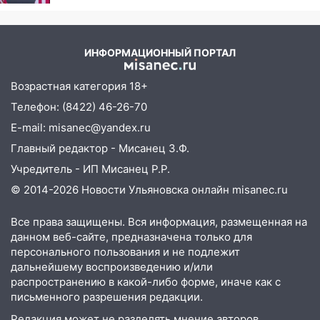
кости и органы
14:12
Куда жаловаться ульяновцам на
упавшее дерево или затопленную улицу
после непогоды
ИНФОРМАЦИОННЫЙ ПОРТАЛ
13:59
В Новом городе ураганным
ветром сорвало опалубку со
Возрастная категория 18+
строящегося дома
Телефон: (8422) 46-26-70
13:54
В мэрии Ульяновска рассказали,
E-mail: misanec@yandex.ru
как устраняют последствия мощного
Главный редактор - Мисанец З.Ф.
шторма
Учредитель - ИП Мисанец Р.Р.
13:49
Стихия продолжает крушить
© 2014-2026 Новости Ульяновска онлайн
misanec.ru
Ульяновск: дерево рухнуло на дом на
Орджоникидзе
Все права защищены. Вся информация, размещенная на
данном веб-сайте, предназначена только для
13:47
На Нижней Террасе мощным
персонального пользования и не подлежит
ветром вырвало дерево с корнем
дальнейшему воспроизведению и/или
распространению в какой-либо форме, иначе как с
13:46
Сильный ветер сорвал крышу с
письменного разрешения редакции.
СТО на проспекте Созидателей
Редакция может не разделять мнение авторов.