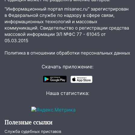
13:35
Непогода продолжает бить по
"Информационный портал misanec.ru" зарегистрирован
транспорту: в Ульяновске трамвай
в Федеральной службе по надзору в сфере связи,
сошёл с рельсов
информационных технологий и массовых
13:22
Упавшие деревья перекрыли
коммуникаций. Свидетельство о регистрации средства
дороги в Ульяновске: фото
массовой информации ЭЛ №ФС 77 - 61045 от
05.03.2015
13:17
Непогода в Ульяновске не
закончится сегодня: сильные ливни
Политика в отношении обработки персональных данных
сохранятся 9 августа
Скачать приложение:
13:15
Трижды «брал в долг» без спроса:
житель Вешкаймского района похитил у
знакомого 191 тысячу рублей
Наша статистика:
13:14
Ураган оторвал светофор на
проспекте Филатова в Ульяновске
13:12
Дерево пробило крышу дома на
Новгородской в Ульяновске и рухнуло
Полезные ссылки
на электрощит
Служба судебных приставов