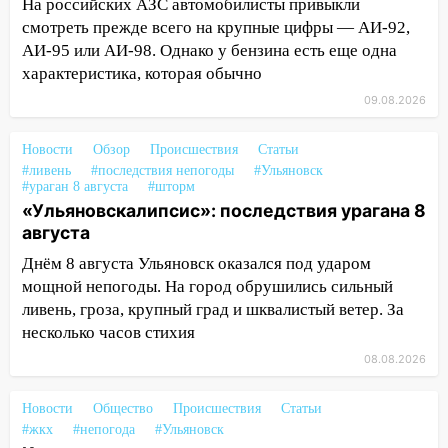
На российских АЗС автомобилисты привыкли
Волге перевернулась лодка
смотреть прежде всего на крупные цифры — АИ-92,
19:55
В Ульяновске упавшее дерево
АИ-95 или АИ-98. Однако у бензина есть еще одна
заблокировало в машине двух женщин
характеристика, которая обычно
09.08.2026
17:15
В Ульяновской области
ремонтируют девять мостов: один уже
Новости
готов, ещё два — почти завершены
Обзор
Происшествия
Статьи
#ливень
#последствия непогоды
#Ульяновск
17:00
#ураган 8 августа
«Ульяновскалипсис»: последствия
#шторм
«Ульяновскалипсис»: последствия урагана 8
урагана 8 августа
августа
16:38
Прогноз погоды в Ульяновской
Днём 8 августа Ульяновск оказался под ударом
области на 9 августа
мощной непогоды. На город обрушились сильный
16:34
Из-за мощной непогоды в
ливень, гроза, крупный град и шквалистый ветер. За
Ульяновске отменили фестиваль «Наше
несколько часов стихия
время»
08.08.2026
16:17
Мелекесский район первым в
Ульяновской области намолотил более
Новости
Общество
Происшествия
Статьи
#жкх
100 тысяч тонн зерна
#непогода
#Ульяновск