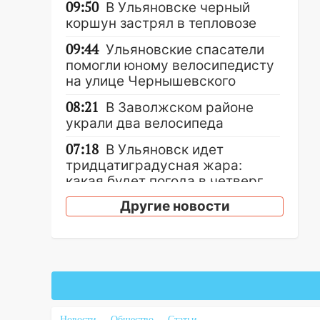
09:50
В Ульяновске черный
коршун застрял в тепловозе
09:44
Ульяновские спасатели
помогли юному велосипедисту
на улице Чернышевского
08:21
В Заволжском районе
украли два велосипеда
07:18
В Ульяновск идет
тридцатиградусная жара:
какая будет погода в четверг
Другие новости
06:00
Четыре года борьбы:
ульяновские юристы помогли
женщине засудить УК за
плесень на стенах
05:00
Кому 6 августа звезды
сулят прибыль, а кому —
испытания на прочность
Новости
Общество
Статьи