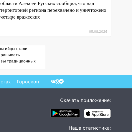
области Алексей Русских сообщил, что над
территорией региона перехвачено и уничтожено
четыре вражеских
05.08.2026
льгийцы стали
прашивать
изы традиционных
нностей» в посольстве
рогах
Гороскоп
Скачать приложение:
Наша статистика: