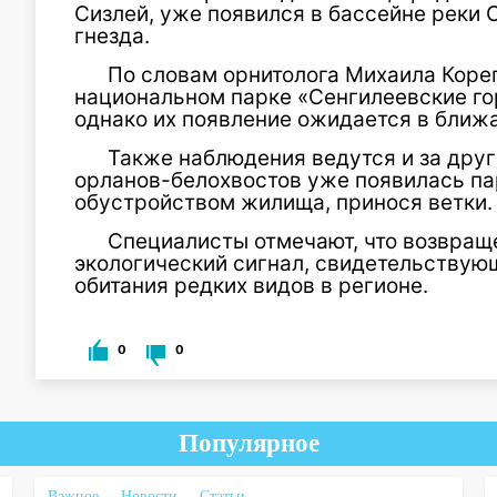
Сизлей, уже появился в бассейне реки 
гнезда.
По словам орнитолога Михаила Кореп
национальном парке «Сенгилеевские го
однако их появление ожидается в ближ
Также наблюдения ведутся и за дру
орланов-белохвостов уже появилась па
обустройством жилища, принося ветки.
Специалисты отмечают, что возвра
экологический сигнал, свидетельствую
обитания редких видов в регионе.
0
0
Популярное
Важное
Новости
Статьи