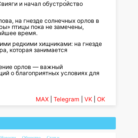
Свияги и начал обустройство
ова, на гнезде солнечных орлов в
ры» птицы пока не замечены,
айшее время.
гими редкими хищниками: на гнезде
ра, которая занимается
щение орлов — важный
щий о благоприятных условиях для
MAX
|
Telegram
|
VK
|
OK
Новости
Общество
Статьи