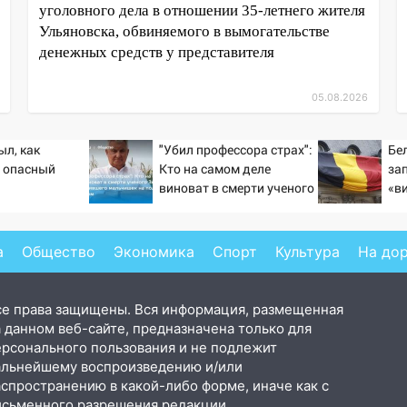
уголовного дела в отношении 35-летнего жителя
Ульяновска, обвиняемого в вымогательстве
денежных средств у представителя
05.08.2026
ыл, как
"Убил профессора страх":
Бе
 опасный
Кто на самом деле
за
виноват в смерти ученого
«в
Зезина, остановившего
це
мальчишек на поле с
РФ
горохом
а
Общество
Экономика
Спорт
Культура
На до
се права защищены. Вся информация, размещенная
 данном веб-сайте, предназначена только для
ерсонального пользования и не подлежит
альнейшему воспроизведению и/или
аспространению в какой-либо форме, иначе как с
исьменного разрешения редакции.