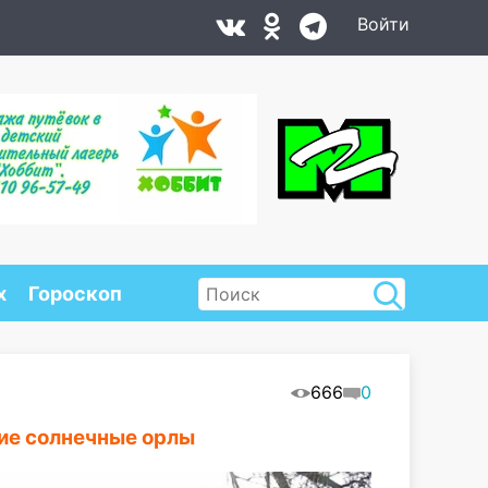
Войти
х
Гороскоп
666
0
ие солнечные орлы