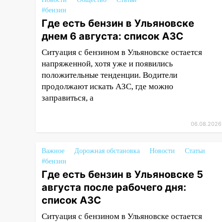
05.08.2026
#бензин
Где есть бензин в Ульяновске
22:58
Соцсети: на проспекте
днем 6 августа: список АЗС
Тюленева ДТП с
мотоциклистом
Ситуация с бензином в Ульяновске остается
напряженной, хотя уже и появились
20:22
Мошенники обманули 92-
положительные тенденции. Водители
летнюю жительницу
Ульяновской области
продолжают искать АЗС, где можно
заправиться, а
19:14
Житель Ульяновской
области подвез троих
06.08.2026
незнакомцев на трассе и
заработал уголовное дело
Важное
Дорожная обстановка
Новости
Статьи
18:14
Прогноз погоды на 6
#бензин
августа в Ульяновской области
Где есть бензин в Ульяновске 5
18:00
Мотофристайл, рок и
августа после рабочего дня:
силовой экстрим: в Ульяновске
список АЗС
пройдет большой фестиваль
Ситуация с бензином в Ульяновске остается
«Наше время»