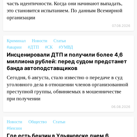
приговор
часть идентичности. Когда они начинают выпадать,
это становится испытанием. По данным Всемирной
11:38
В Ленинском районе пожар
организации
полностью уничтожил дачный дом и
07.08.2026
сарай
11:38
В Госдуме предложили отменить
Криминал
Новости
Статьи
ЕГЭ с 2027 года
#аварии
#ДТП
#СК
#УМВД
Инсценировали ДТП и получили более 4,6
11:25
В Ульяновске ИИ будет выявлять
миллиона рублей: перед судом предстанет
нарушителей на контейнерных
банда автоподставщиков
площадках
Сегодня, 6 августа, стало известно о передаче в суд
11:20
Ульяновская шахматистка
уголовного дела в отношении членов организованной
Валерия Клейменова выиграла два
преступной группы, обвиняемых в мошенничестве
золота в составе сборной мира
при получении
11:16
В Ульяновске открыли памятную
06.08.2026
доску декабристу Кондратию Рылееву
Новости
Общество
Статьи
10:40
В Ульяновске спасатели ночью
#бензин
нашли потерявшегося в заброшенных
Где есть бензин в Ульяновске днем 6