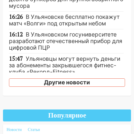
мусора
16:26
В Ульяновске бесплатно покажут
матч «Волги» под открытым небом
16:12
В Ульяновском госуниверситете
разработают отечественный прибор для
цифровой ПЦР
15:47
Ульяновцы могут вернуть деньги
за абонементы закрывшегося фитнес-
клуба «Рекорд-Fitness»
Другие новости
15:34
После вмешательства
прокуратуры в селах Ульяновской
области привели в порядок детские
площадки
15:27
Прокуратура проверяет
Популярное
капремонт школы в селе Кивать
Новости
Статьи
15:08
В Кузоватово после прокурорской