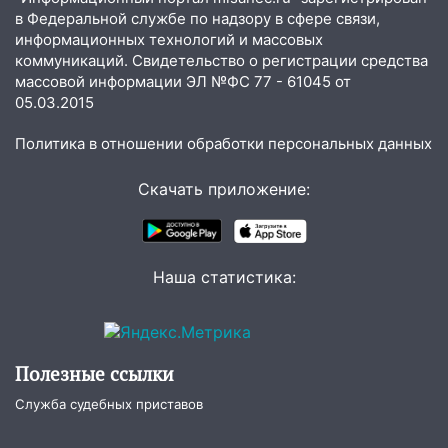
20:04
Ульяновцев приглашают на забег,
в Федеральной службе по надзору в сфере связи,
посвящённый Дню воздушного флота
информационных технологий и массовых
России
коммуникаций. Свидетельство о регистрации средства
массовой информации ЭЛ №ФС 77 - 61045 от
19:12
В Ульяновской области
05.03.2015
руководителя частной компании
наказали за сокрытие прошлого своего
Политика в отношении обработки персональных данных
сотрудник
Скачать приложение:
18:02
В Ульяновск едут звезды
баскетбола!
17:08
Ульяновский областной суд
Наша статистика:
оставил в силе приговор руководству
«УльяновскФармации» за махинации на
3,2 млн рублей
16:09
Ветераны легкой атлетики из
Полезные ссылки
Ульяновска успешно выступили на
Чемпионате России
Служба судебных приставов
16:02
В Ульяновской области убрали