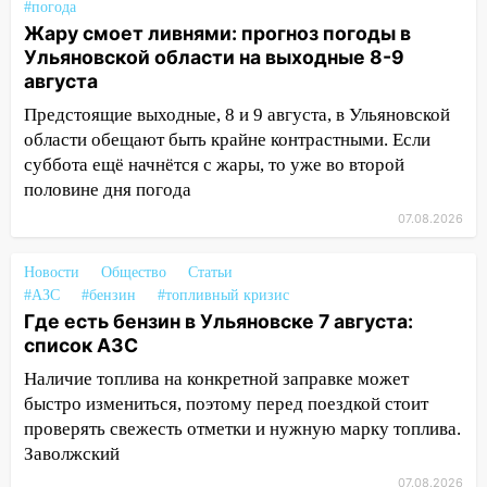
#погода
проверки обновили разметку на
Жару смоет ливнями: прогноз погоды в
пешеходных переходах
Ульяновской области на выходные 8-9
14:40
На проспекте Гая в Ульяновске
августа
запретили остановку автомобилей на
Предстоящие выходные, 8 и 9 августа, в Ульяновской
50-метровом участке
области обещают быть крайне контрастными. Если
14:22
суббота ещё начнётся с жары, то уже во второй
В Новом городе 8 августа пройдет
большой фестиваль «Наше время» с
половине дня погода
мотофристайлом и концертом
07.08.2026
«Мураками»
Новости
Общество
Статьи
14:04
Жару смоет ливнями: прогноз
#АЗС
#бензин
#топливный кризис
погоды в Ульяновской области на
Где есть бензин в Ульяновске 7 августа:
выходные 8-9 августа
список АЗС
13:30
В Ульяновске транспортные
Наличие топлива на конкретной заправке может
полицейские проведут акцию «Час
быстро измениться, поэтому перед поездкой стоит
пассажира»
проверять свежесть отметки и нужную марку топлива.
13:20
В Ульяновске за один день
Заволжский
обокрали женщину на пляже и
07.08.2026