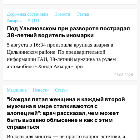
подростка в сквере
Дорожная обстановка
Новости
Статьи
13:01
В Димитровграде мужчина
#авария
#ДТП
выбросил из машины страйкбольную
Под Ульяновском при развороте пострадал
гранату: его задержали
38-летний водитель иномарки
12:34
На Ульяновскую область
5 августа в 16:34 произошла крупная авария в
надвигается сильнейшая непогода: град
Цильнинском районе. По предварительной
и шквал до 27 м/с
информации ГАИ, 38-летний мужчина за рулем
12:31
Ульяновец хотел купить иномарку
автомобиля «Хонда Аккорд» при
из Европы и потерял 760 тысяч рублей
07.08.2026
12:20
В Чердаклинском районе
Медицина
Новости
Статьи
столкнулись «Лада» и Chevrolet:
пострадал 14-летний подросток
"Каждая пятая женщина и каждый второй
мужчина в мире сталкиваются с
12:00
Где есть бензин в Ульяновске 7
алопецией": врач рассказал, чем может
августа: список АЗС
быть вызвано облысение и как с этим
справиться
11:50
Заснул рядом с ребёнком и
случайно задушил его: суд вынес
Волосы для многих — не просто вопрос эстетики, а