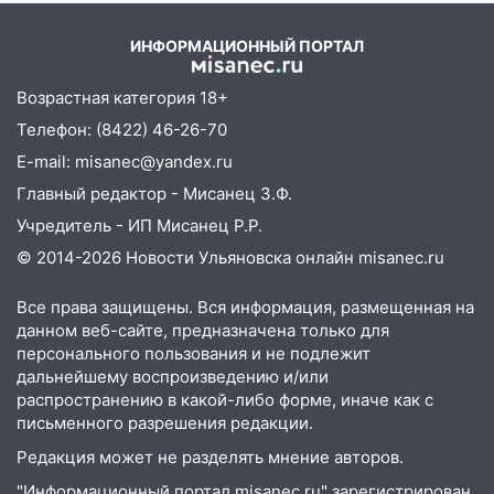
07:20
Жара возвращается: ожидается
знойный и сухой четверг
ИНФОРМАЦИОННЫЙ ПОРТАЛ
06:00
Под Ульяновском при развороте
Возрастная категория 18+
пострадал 38-летний водитель
иномарки
Телефон: (8422) 46-26-70
E-mail: misanec@yandex.ru
05:00
«Каждая пятая женщина и каждый
второй мужчина в мире сталкиваются с
Главный редактор - Мисанец З.Ф.
алопецией»: врач рассказал, чем может
Учредитель - ИП Мисанец Р.Р.
быть вызвано облысение и как с этим
© 2014-2026 Новости Ульяновска онлайн
misanec.ru
справиться
03:30
Гороскоп на 7 августа: пятница
Все права защищены. Вся информация, размещенная на
принесет прилив творческой энергии и
данном веб-сайте, предназначена только для
отличные шансы исправить старые
персонального пользования и не подлежит
ошибки
дальнейшему воспроизведению и/или
распространению в какой-либо форме, иначе как с
06.08.2026
письменного разрешения редакции.
23:20
Прогноз погоды на 7 августа в
Редакция может не разделять мнение авторов.
Ульяновской области
"Информационный портал misanec.ru" зарегистрирован