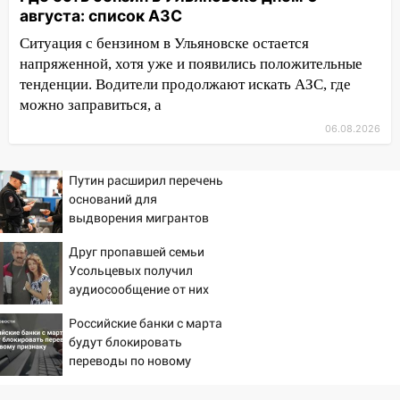
садах 79-летнего мужчину
августа: список АЗС
10:26
На нескольких улицах Ульяновска
Ситуация с бензином в Ульяновске остается
временно отключили холодную воду
напряженной, хотя уже и появились положительные
тенденции. Водители продолжают искать АЗС, где
10:14
В Ульяновске двоих участников
можно заправиться, а
коррупционной схемы при ЦГКБ
отправили в колонию на 7 и 8 лет
06.08.2026
09:52
Ночью беспилотники сбили над
соседними Татарстаном и Саратовской
Путин расширил перечень
областью
оснований для
выдворения мигрантов
09:41
Диана Шурыгина уверовала в
Бога в СИЗО
Друг пропавшей семьи
Усольцевых получил
09:35
В Ульяновске директора фирмы
аудиосообщение от них
будут судить за неуплату налогов на 48
млн рублей
Российские банки с марта
будут блокировать
08:22
Подросток на питбайке сбил
переводы по новому
велосипедистку: пострадали двое
признаку