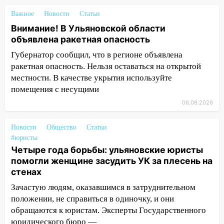
12:28
Миллион на «льготниках»: в
Ульяновской области перевозчик
Важное
Новости
Статьи
провернул хитрую схему с чужими
Внимание! В Ульяновской области
проездными
объявлена ракетная опасность
12:10
Ульяновский алиментщик накопил
Губернатор сообщил, что в регионе объявлена
120 тысяч долга
ракетная опасность. Нельзя оставаться на открытой
местности. В качестве укрытия используйте
11:49
Снят режим «Ракетная
помещения с несущими
опасность» на территории Ульяновской
области
06.08.2026
11:30
Кабмин РФ разрешил до 1 июля
Новости
Общество
Статьи
2027 года импорт, выпуск и обращение
#юристы
бензина Евро 2, Евро 3, Евро 4
Четыре года борьбы: ульяновские юристы
помогли женщине засудить УК за плесень на
11:12
Соцсети: на Рябикова автомобиль
стенах
врезался в забор
Зачастую людям, оказавшимся в затруднительном
10:27
Где есть бензин в Ульяновске
положении, не справиться в одиночку, и они
днем 6 августа: список АЗС
обращаются к юристам. Эксперты Государственного
10:16
Внимание! В Ульяновской области
юридического бюро —