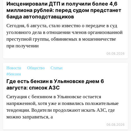
новый кавалер женщины оказался
Инсценировали ДТП и получили более 4,6
рецидивистом
миллиона рублей: перед судом предстанет
банда автоподставщиков
14:26
В Ульяновске ограничат движение
по улице Ефремова
Сегодня, 6 августа, стало известно о передаче в суд
уголовного дела в отношении членов организованной
14:23
67% ульяновцев готовы
преступной группы, обвиняемых в мошенничестве
передумать увольняться, если им
при получении
повысят зарплату
06.08.2026
14:01
Инсценировали ДТП и получили
более 4,6 миллиона рублей: перед
Новости
Общество
Статьи
судом предстанет банда
#бензин
автоподставщиков
Где есть бензин в Ульяновске днем 6
августа: список АЗС
13:36
В Инзе произошел крупный пожар
Ситуация с бензином в Ульяновске остается
13:00
В суде защитили репутацию
напряженной, хотя уже и появились положительные
мужчины, которого необоснованно
тенденции. Водители продолжают искать АЗС, где
обвиняли в жестоком обращении с
можно заправиться, а
животными
06.08.2026