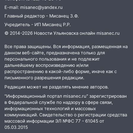
05:00
Кому 6 августа звезды сулят
E-mail: misanec@yandex.ru
прибыль, а кому — испытания на
Главный редактор - Мисанец З.Ф.
прочность
Учредитель - ИП Мисанец Р.Р.
05.08.2026
© 2014-2026 Новости Ульяновска онлайн
misanec.ru
22:58
Соцсети: на проспекте Тюленева
ДТП с мотоциклистом
Все права защищены. Вся информация, размещенная на
данном веб-сайте, предназначена только для
20:22
Мошенники обманули 92-летнюю
персонального пользования и не подлежит
жительницу Ульяновской области
дальнейшему воспроизведению и/или
распространению в какой-либо форме, иначе как с
19:14
Житель Ульяновской области
письменного разрешения редакции.
подвез троих незнакомцев на трассе и
заработал уголовное дело
Редакция может не разделять мнение авторов.
"Информационный портал misanec.ru" зарегистрирован
18:14
Прогноз погоды на 6 августа в
в Федеральной службе по надзору в сфере связи,
Ульяновской области
информационных технологий и массовых
18:00
коммуникаций. Свидетельство о регистрации средства
Мотофристайл, рок и силовой
массовой информации ЭЛ №ФС 77 - 61045 от
экстрим: в Ульяновске пройдет
05.03.2015
большой фестиваль «Наше время»