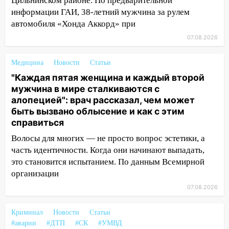
Цильнинском районе. По предварительной
информации ГАИ, 38-летний мужчина за рулем
17:08
Ульяновский областной суд
автомобиля «Хонда Аккорд» при
оставил в силе приговор руководству
«УльяновскФармации» за махинации на
07.08.2026
3,2 млн рублей
Медицина
Новости
Статьи
16:09
Ветераны легкой атлетики из
"Каждая пятая женщина и каждый второй
Ульяновска успешно выступили на
мужчина в мире сталкиваются с
Чемпионате России
алопецией": врач рассказал, чем может
16:02
В Ульяновской области убрали
быть вызвано облысение и как с этим
более 28% площадей зерновых и
справиться
зернобобовых культур
Волосы для многих — не просто вопрос эстетики, а
15:51
Бросила кирпич в жену брата: в
часть идентичности. Когда они начинают выпадать,
Ульяновской области завели дело на
это становится испытанием. По данным Всемирной
агрессивную женщину
организации
07.08.2026
15:47
На улице Радищева сбили
курьера: крупная авария в Ульяновске
Криминал
Новости
Статьи
15:15
Проводил до квартиры и ограбил:
#аварии
#ДТП
#СК
#УМВД