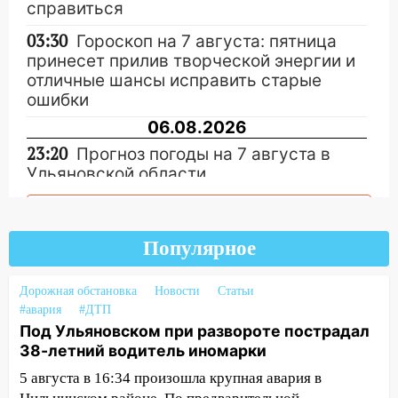
справиться
03:30
Гороскоп на 7 августа: пятница
принесет прилив творческой энергии и
отличные шансы исправить старые
ошибки
06.08.2026
23:20
Прогноз погоды на 7 августа в
Ульяновской области
20:04
Ульяновцев приглашают на забег,
Другие новости
посвящённый Дню воздушного флота
России
Популярное
19:12
В Ульяновской области
Дорожная обстановка
Новости
Статьи
руководителя частной компании
#авария
#ДТП
наказали за сокрытие прошлого своего
Под Ульяновском при развороте пострадал
сотрудник
38-летний водитель иномарки
18:02
В Ульяновск едут звезды
5 августа в 16:34 произошла крупная авария в
баскетбола!