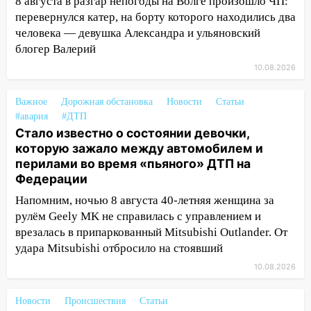
сегодняшнюю аварию
8 августа в разгар непогоды на Волге произошло ЧП:
перевернулся катер, на борту которого находились два
12:59
Губернатор Ульяновской области
человека — девушка Александра и ульяновский
выразил соболезнования в связи с
блогер Валерий
трагедией в Нижнекамске
10.08.2026
12:53
Число погибших в Нижнекамске
выросло до 13 человек, среди них есть
Важное
Дорожная обстановка
Новости
Статьи
ребенок
#авария
#ДТП
Стало известно о состоянии девочки,
12:46
Масштабные поиски на Волге: в
которую зажало между автомобилем и
Ульяновской области продолжают
перилами во время «пьяного» ДТП на
искать пропавшего после крушения
Федерации
катера блогера
Напомним, ночью 8 августа 40-летняя женщина за
11:53
Стало известно о состоянии
рулём Geely MK не справилась с управлением и
девочки, которую зажало между
врезалась в припаркованный Mitsubishi Outlander. От
автомобилем и перилами во время
удара Mitsubishi отбросило на стоявший
«пьяного» ДТП на Федерации
10.08.2026
11:29
Сергей Клопков назначен
начальником управления
Новости
Происшествия
Статьи