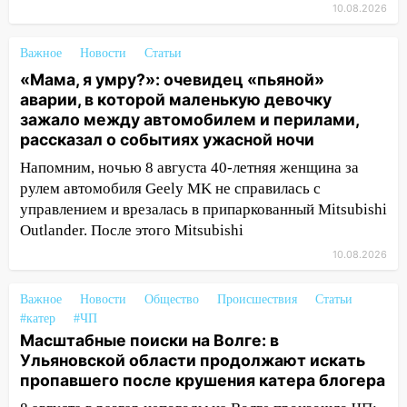
10.08.2026
выложили ориентировку на пропавшего
8 августа в шторм ульяновского
блогера
Важное
Новости
Статьи
«Мама, я умру?»: очевидец «пьяной»
14:00
Этой ночью Императорский мост
аварии, в которой маленькую девочку
будет перекрыт
зажало между автомобилем и перилами,
рассказал о событиях ужасной ночи
13:49
Сотрудники СУ СК России по
Ульяновской области вручили ключи от
Напомним, ночью 8 августа 40-летняя женщина за
квартир сиротам и детям, оставшихся
рулем автомобиля Geely MK не справилась с
без попечения родителей
управлением и врезалась в припаркованный Mitsubishi
Outlander. После этого Mitsubishi
13:36
«Мама, я умру?»: очевидец
«пьяной» аварии, в которой маленькую
10.08.2026
девочку зажало между автомобилем и
перилами, рассказал о событиях
Важное
Новости
Общество
Происшествия
Статьи
ужасной ночи
#катер
#ЧП
Масштабные поиски на Волге: в
13:05
17-летний парень находился за
Ульяновской области продолжают искать
рулем мотоцикла во время ДТП в Новом
пропавшего после крушения катера блогера
городе: в ГАИ прокомментировали