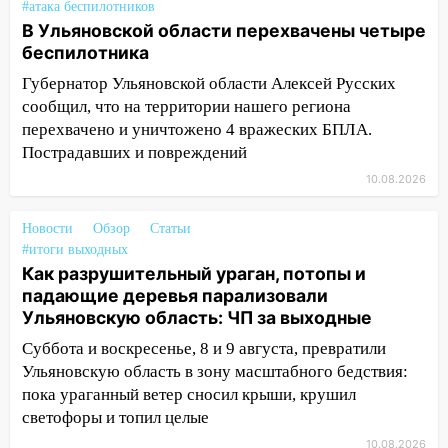
административно-технического
#атака беспилотников
контроля администрации Ульяновска
В Ульяновской области перехвачены четыре
беспилотника
11:12
В Ульяновской области в огне
погиб один человек
Губернатор Ульяновской области Алексей Русских
сообщил, что на территории нашего региона
11:05
12 человек погибли и 39 получили
перехвачено и уничтожено 4 вражеских БПЛА.
ранения после атаки беспилотников на
Пострадавших и повреждений
Нижнекамск
10.08.2026
10:51
В Ульяновской области
перехвачены четыре беспилотника
Новости
Обзор
Статьи
#итоги выходных
10:15
Соцсети: мотоциклист врезался в
Как разрушительный ураган, потопы и
«Калину» в Новом городе
падающие деревья парализовали
Ульяновскую область: ЧП за выходные
10:11
Во время атаки беспилотников в
Нижнекамске погибли люди: в
Суббота и воскресенье, 8 и 9 августа, превратили
республике объявили траур
Ульяновскую область в зону масштабного бедствия:
пока ураганный ветер сносил крыши, крушил
10:06
За выходные выпало больше
светофоры и топил целые
месячной нормы осадков и упало 111
деревьев в Ульяновске
10.08.2026