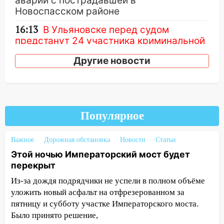
аварии с пострадавшей в
Новоспасском районе
16:13
В Ульяновске перед судом
предстанут 24 участника криминальной
группировки
Другие новости
15:34
Ливень привел к жесткому ДТП: в
Ульяновской области перевернулась
легковушка
15:13
Семьям погибших и
Популярное
пострадавшим в Нижнекамске окажут
материальную помощь
Важное
Дорожная обстановка
Новости
Статьи
15:05
Столкновение двух «Лад» в
Этой ночью Императорский мост будет
Димитровграде: пассажирка оказалась
перекрыт
в больнице
Из-за дождя подрядчики не успели в полном объёме
14:23
В Вешкаймском районе
уложить новый асфальт на отфрезерованном за
перевернулся самодельный байк
пятницу и субботу участке Императорского моста.
Было принято решение,
14:21
Волонтеры «ЛизаАлерт»