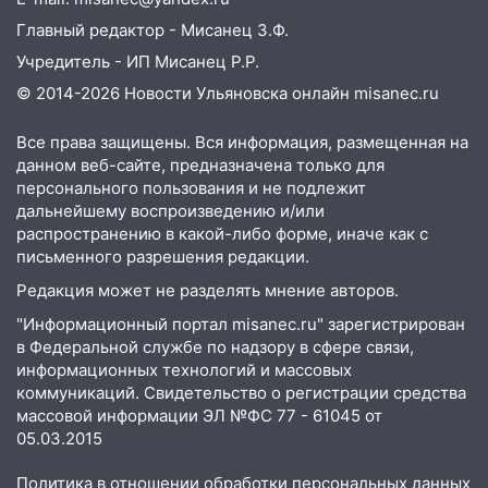
06:00
Как разрушительный ураган,
Главный редактор - Мисанец З.Ф.
потопы и падающие деревья
Учредитель - ИП Мисанец Р.Р.
парализовали Ульяновскую область: ЧП
© 2014-2026 Новости Ульяновска онлайн
misanec.ru
за выходные
05:50
Пять украденных лошадей и
Все права защищены. Вся информация, размещенная на
данном веб-сайте, предназначена только для
смертельная драка
персонального пользования и не подлежит
05:00
Боль, скованность и старение
дальнейшему воспроизведению и/или
дисков: как повседневные привычки
распространению в какой-либо форме, иначе как с
незаметно разрушают наш позвоночник
письменного разрешения редакции.
Редакция может не разделять мнение авторов.
03:00
День скрытых ловушек и
внезапных подарков судьбы: гороскоп
"Информационный портал misanec.ru" зарегистрирован
на 10 августа
в Федеральной службе по надзору в сфере связи,
информационных технологий и массовых
09.08.2026
коммуникаций. Свидетельство о регистрации средства
21:58
В Ульяновске около «нового»
массовой информации ЭЛ №ФС 77 - 61045 от
моста утопили автомобиль «Вольво»
05.03.2015
20:20
Итоги 9 августа в Ульяновской
Политика в отношении обработки персональных данных