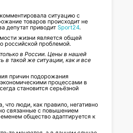
окомментировала ситуацию с
орожание товаров происходит не
ова депутат приводит
Sport24
.
имости жизни является общей
но российской проблемой.
 только в России. Цены в нашей
ь в такой же ситуации, как и все
ания причин подорожания
 экономическими процессами в
всегда становится серьёзной
 что люди, как правило, негативно
но связанные с повышением
временем общество адаптируется к
то-то меняется, а в данном случае