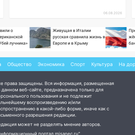
06.08.2026
явили о
Живущая в Италии
Пр
ериканской
русская сравнила жизнь в
жё
Убей лучника»
Европе и в Крыму
ба
сии
ид
а
Общество
Экономика
Спорт
Культура
На до
се права защищены. Вся информация, размещенная
 данном веб-сайте, предназначена только для
ерсонального пользования и не подлежит
альнейшему воспроизведению и/или
аспространению в какой-либо форме, иначе как с
исьменного разрешения редакции.
едакция может не разделять мнение авторов.
Информационный портал misanec.ru"