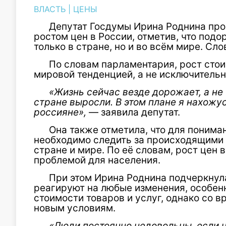
ВЛАСТЬ
|
ЦЕНЫ
Депутат Госдумы Ирина Роднина пр
ростом цен в России, отметив, что под
только в стране, но и во всём мире. Сл
По словам парламентария, рост сто
мировой тенденцией, а не исключитель
«Жизнь сейчас везде дорожает, а не
стране выросли. В этом плане я нахожус
россияне»,
— заявила депутат.
Она также отметила, что для поним
необходимо следить за происходящими
стране и мире. По её словам, рост цен 
проблемой для населения.
При этом Ирина Роднина подчеркнула,
реагируют на любые изменения, особен
стоимости товаров и услуг, однако со 
новым условиям.
«Люди постоянно недовольны, если ч