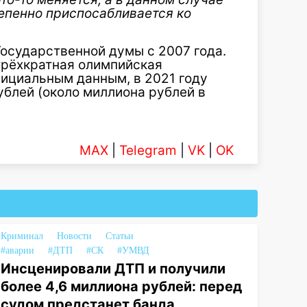
тепенно приспосабливается ко
осударственной думы с 2007 года.
 трёхкратная олимпийская
фициальным данным, в 2021 году
ублей (около миллиона рублей в
MAX
|
Telegram
|
VK
|
OK
Криминал
Новости
Статьи
#аварии
#ДТП
#СК
#УМВД
Инсценировали ДТП и получили
более 4,6 миллиона рублей: перед
судом предстанет банда