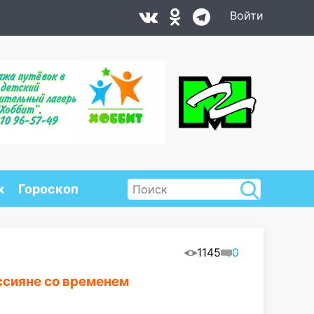
Войти
х
Гороскоп
1145
0
ссияне со временем