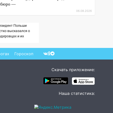
бюро —
06.08.2026
езидент Польши
стко высказался о
ндеровцах и их
еологии
рогах
Гороскоп
Скачать приложение:
Наша статистика: