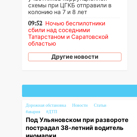
схемы при ЦГКБ отправили в
колонию на 7 и 8 лет
09:52
Ночью беспилотники
сбили над соседними
Татарстаном и Саратовской
областью
09:41
Диана Шурыгина
Другие новости
уверовала в Бога в СИЗО
09:35
В Ульяновске директора
фирмы будут судить за
неуплату налогов на 48 млн
рублей
08:22
Подросток на питбайке
Дорожная обстановка
Новости
Статьи
сбил велосипедистку:
#авария
#ДТП
пострадали двое
Под Ульяновском при развороте
пострадал 38-летний водитель
07:20
Жара возвращается:
иномарки
ожидается знойный и сухой