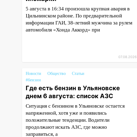
четверг
5 августа в 16:34 произошла крупная авария в
Цильнинском районе. По предварительной
06:00
Под Ульяновском при
информации ГАИ, 38-летний мужчина за рулем
развороте пострадал 38-
автомобиля «Хонда Аккорд» при
летний водитель иномарки
05:00
«Каждая пятая женщина
и каждый второй мужчина в
мире сталкиваются с
07.08.2026
алопецией»: врач рассказал,
чем может быть вызвано
Новости
Общество
Статьи
облысение и как с этим
#бензин
справиться
Где есть бензин в Ульяновске
03:30
Гороскоп на 7 августа:
днем 6 августа: список АЗС
пятница принесет прилив
Ситуация с бензином в Ульяновске остается
творческой энергии и отличные
напряженной, хотя уже и появились
шансы исправить старые
ошибки
положительные тенденции. Водители
продолжают искать АЗС, где можно
06.08.2026
заправиться, а