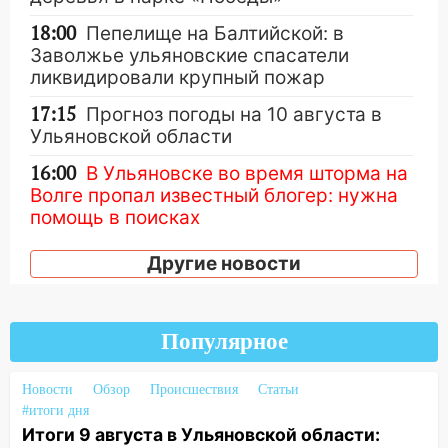
18:00
Пепелище на Балтийской: в
Заволжье ульяновские спасатели
ликвидировали крупный пожар
17:15
Прогноз погоды на 10 августа в
Ульяновской области
16:00
В Ульяновске во время шторма на
Волге пропал известный блогер: нужна
помощь в поисках
15:28
Соцсети: на «Ауди» упало дерево
Другие новости
в Новом городе
15:12
В Ульяновске выгорела кухня в
многоэтажке
Популярное
14:18
Гинеколог рассказала о том, с
Новости
Обзор
Происшествия
Статьи
какими сложностями сталкиваются
#итоги дня
молодые мамы
Итоги 9 августа в Ульяновской области: