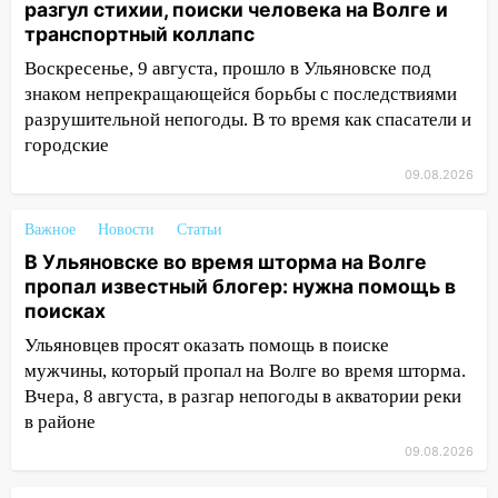
13:02
Соцсети: на улице Розы
разгул стихии, поиски человека на Волге и
Люксембург дерево упало на
транспортный коллапс
автомобиль
Воскресенье, 9 августа, прошло в Ульяновске под
13:00
знаком непрекращающейся борьбы с последствиями
«Благоприятный период для
новых начинаний: гороскоп для всех
разрушительной непогоды. В то время как спасатели и
знаков зодиака на неделю с 10 по 16
городские
августа
09.08.2026
13:00
На проспекте Тюленева в
Важное
Новости
Статьи
Ульяновске образовалось «море»
В Ульяновске во время шторма на Волге
12:57
В Ульяновской области ожидается
пропал известный блогер: нужна помощь в
крупный град
поисках
12:11
Где есть бензин в Ульяновске 9
Ульяновцев просят оказать помощь в поиске
августа: список АЗС
мужчины, который пропал на Волге во время шторма.
Вчера, 8 августа, в разгар непогоды в акватории реки
11:55
Соцсети: светофор упал на
в районе
машину во время сильного ливня в
Ульяновске
09.08.2026
11:00
В Ульяновской области люди в