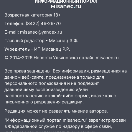
после шторма: поваленные деревья и
ИНФОРМАЦИОННЫЙ ПОРТАЛ
затопленные улицы
Возрастная категория 18+
14:28
Ураган вырвал остановку на улице
Телефон: (8422) 46-26-70
Деева в Заволжье
E-mail: misanec@yandex.ru
14:26
Жители Ульяновска сами
Главный редактор - Мисанец З.Ф.
пытаются расчистить ливнёвки, не
дождавшись коммунальщиков
Учредитель - ИП Мисанец Р.Р.
© 2014-2026 Новости Ульяновска онлайн
misanec.ru
14:16
Шторм продолжает ломать город:
на улице Любови Шевцовой рухнул
Все права защищены. Вся информация, размещенная на
светофор
данном веб-сайте, предназначена только для
персонального пользования и не подлежит
14:14
Студента из Ульяновска обманули
дальнейшему воспроизведению и/или
мошенники под видом преподавателя
распространению в какой-либо форме, иначе как с
14:12
Куда жаловаться ульяновцам на
письменного разрешения редакции.
упавшее дерево или затопленную улицу
Редакция может не разделять мнение авторов.
после непогоды
"Информационный портал misanec.ru" зарегистрирован
13:59
В Новом городе ураганным
в Федеральной службе по надзору в сфере связи,
ветром сорвало опалубку со