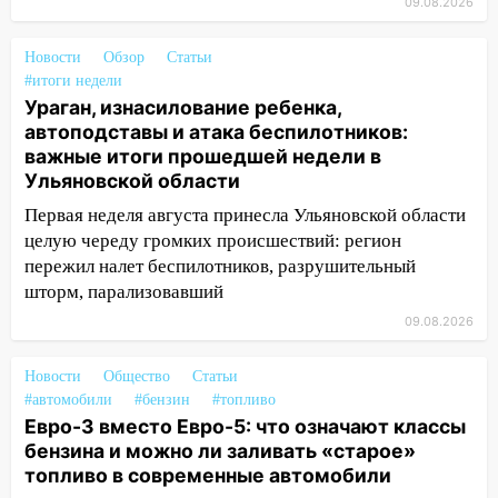
09.08.2026
07:30
Евро-3 вместо Евро-5: что
означают классы бензина и можно ли
Новости
Обзор
Статьи
заливать «старое» топливо в
#итоги недели
современные автомобили
Ураган, изнасилование ребенка,
автоподставы и атака беспилотников:
06:30
Какая погода будет в Ульяновской
важные итоги прошедшей недели в
области днем 9 августа
Ульяновской области
05:05
День, когда всё может
Первая неделя августа принесла Ульяновской области
измениться: гороскоп на 9 августа —
целую череду громких происшествий: регион
три знака получат шанс, который нельзя
пережил налет беспилотников, разрушительный
упустить
шторм, парализовавший
08.08.2026
09.08.2026
20:10
Во время урагана в Ульяновске на
Волге перевернулась лодка
Новости
Общество
Статьи
#автомобили
#бензин
#топливо
19:55
В Ульяновске упавшее дерево
Евро-3 вместо Евро-5: что означают классы
заблокировало в машине двух женщин
бензина и можно ли заливать «старое»
топливо в современные автомобили
17:15
В Ульяновской области