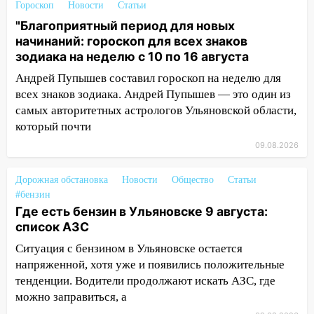
Гороскоп
Новости
Статьи
СНТ сидят без света
"Благоприятный период для новых
10:13
Прокуратура подвела итоги
начинаний: гороскоп для всех знаков
недели в Ульяновской области
зодиака на неделю с 10 по 16 августа
Андрей Пупышев составил гороскоп на неделю для
09:18
Из-за ливня заблокировано
всех знаков зодиака. Андрей Пупышев — это один из
движение трамваев в Ульяновске
самых авторитетных астрологов Ульяновской области,
09:15
Ураган, изнасилование ребенка,
который почти
автоподставы и атака беспилотников:
09.08.2026
важные итоги прошедшей недели в
Ульяновской области
Дорожная обстановка
Новости
Общество
Статьи
08:20
В Ульяновске восстановили
#бензин
трамвайную и троллейбусную
Где есть бензин в Ульяновске 9 августа:
инфраструктуру после шторма
список АЗС
Ситуация с бензином в Ульяновске остается
08:19
Внимание! В Цильнинском районе
напряженной, хотя уже и появились положительные
пропал 67-летний мужчина
тенденции. Водители продолжают искать АЗС, где
08:11
На Ульяновск снова надвигается
можно заправиться, а
непогода