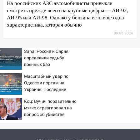
ремонтируют девять мостов: один уже
На российских АЗС автомобилисты привыкли
готов, ещё два — почти завершены
смотреть прежде всего на крупные цифры — АИ-92,
АИ-95 или АИ-98. Однако у бензина есть еще одна
17:00
«Ульяновскалипсис»: последствия
характеристика, которая обычно
урагана 8 августа
09.08.2026
16:38
Прогноз погоды в Ульяновской
области на 9 августа
Sana: Россия и Сирия
определили судьбу
16:34
Из-за мощной непогоды в
военных баз
Ульяновске отменили фестиваль «Наше
время»
Масштабный удар по
Одессе и портам на
16:17
Мелекесский район первым в
Украине: Последние
Ульяновской области намолотил более
новости, подробности об
100 тысяч тонн зерна
Коц: Вучич поразительно
ударах России 9 августа
мягко отреагировал на
15:17
2026 года
В колледжи и техникумы
вопрос об убийстве
Ульяновской области подали более 10
русских
тысяч заявлений
15:04
Фоторепортаж с улиц Ульяновска