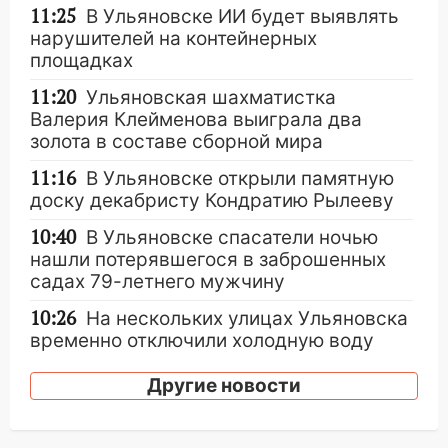
11:25
В Ульяновске ИИ будет выявлять
нарушителей на контейнерных
площадках
11:20
Ульяновская шахматистка
Валерия Клейменова выиграла два
золота в составе сборной мира
11:16
В Ульяновске открыли памятную
доску декабристу Кондратию Рылееву
10:40
В Ульяновске спасатели ночью
нашли потерявшегося в заброшенных
садах 79-летнего мужчину
10:26
На нескольких улицах Ульяновска
временно отключили холодную воду
10:14
В Ульяновске двоих участников
Другие новости
коррупционной схемы при ЦГКБ
отправили в колонию на 7 и 8 лет