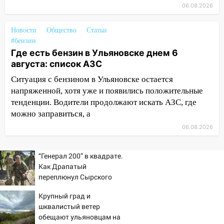
курьера: крупная авария в Ульяновске
06.08.2026
15:15
Проводил до квартиры и ограбил:
Новости
Общество
Статьи
новый кавалер женщины оказался
#бензин
рецидивистом
Где есть бензин в Ульяновске днем 6
14:26
В Ульяновске ограничат движение
августа: список АЗС
по улице Ефремова
Ситуация с бензином в Ульяновске остается
напряженной, хотя уже и появились положительные
14:23
67% ульяновцев готовы
тенденции. Водители продолжают искать АЗС, где
передумать увольняться, если им
можно заправиться, а
повысят зарплату
06.08.2026
14:01
Инсценировали ДТП и получили
более 4,6 миллиона рублей: перед
судом предстанет банда
“Генерал 200” в квадрате.
автоподставщиков
Как Драпатый
переплюнул Сырского
13:36
В Инзе произошел крупный пожар
Крупный град и
13:00
В суде защитили репутацию
шквалистый ветер
мужчины, которого необоснованно
обещают ульяновцам на