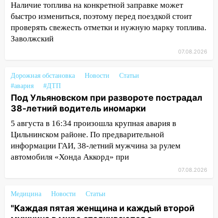
второй мужчина в мире сталкиваются с
Наличие топлива на конкретной заправке может
алопецией»: врач рассказал, чем может
быстро измениться, поэтому перед поездкой стоит
быть вызвано облысение и как с этим
проверять свежесть отметки и нужную марку топлива.
справиться
Заволжский
03:30
Гороскоп на 7 августа: пятница
07.08.2026
принесет прилив творческой энергии и
отличные шансы исправить старые
Дорожная обстановка
Новости
Статьи
ошибки
#авария
#ДТП
Под Ульяновском при развороте пострадал
06.08.2026
38-летний водитель иномарки
23:20
Прогноз погоды на 7 августа в
5 августа в 16:34 произошла крупная авария в
Ульяновской области
Цильнинском районе. По предварительной
20:04
Ульяновцев приглашают на забег,
информации ГАИ, 38-летний мужчина за рулем
посвящённый Дню воздушного флота
автомобиля «Хонда Аккорд» при
России
07.08.2026
19:12
В Ульяновской области
руководителя частной компании
Медицина
Новости
Статьи
наказали за сокрытие прошлого своего
"Каждая пятая женщина и каждый второй
сотрудник