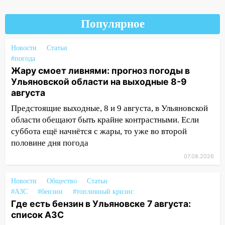
09:52
Ночью беспилотники сбили над
соседними Татарстаном и Саратовской
Популярное
областью
09:41
Диана Шурыгина уверовала в
Новости
Статьи
Бога в СИЗО
#погода
Жару смоет ливнями: прогноз погоды в
09:35
В Ульяновске директора фирмы
Ульяновской области на выходные 8-9
будут судить за неуплату налогов на 48
августа
млн рублей
Предстоящие выходные, 8 и 9 августа, в Ульяновской
08:22
Подросток на питбайке сбил
области обещают быть крайне контрастными. Если
велосипедистку: пострадали двое
суббота ещё начнётся с жары, то уже во второй
половине дня погода
07:20
Жара возвращается: ожидается
знойный и сухой четверг
07.08.2026
06:00
Под Ульяновском при развороте
Новости
Общество
Статьи
пострадал 38-летний водитель
#АЗС
#бензин
#топливный кризис
иномарки
Где есть бензин в Ульяновске 7 августа:
список АЗС
05:00
«Каждая пятая женщина и каждый