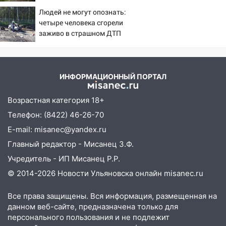
обвиняли в жестоком обращении с
выходные
животными
Людей не могут опознать:
четыре человека сгорели
12:28
Миллион на «льготниках»: в
заживо в страшном ДТП
Ульяновской области перевозчик
на трассе 07/08/2026 –
провернул хитрую схему с чужими
Новости
проездными
ИНФОРМАЦИОННЫЙ ПОРТАЛ
12:10
Ульяновский алиментщик накопил
120 тысяч долга
Возрастная категория 18+
11:49
Снят режим «Ракетная
Телефон: (8422) 46-26-70
опасность» на территории Ульяновской
E-mail: misanec@yandex.ru
области
Главный редактор - Мисанец З.Ф.
11:30
Кабмин РФ разрешил до 1 июля
Учредитель - ИП Мисанец Р.Р.
2027 года импорт, выпуск и обращение
© 2014-2026 Новости Ульяновска онлайн
misanec.ru
бензина Евро 2, Евро 3, Евро 4
11:12
Соцсети: на Рябикова автомобиль
Все права защищены. Вся информация, размещенная на
врезался в забор
данном веб-сайте, предназначена только для
персонального пользования и не подлежит
10:27
Где есть бензин в Ульяновске