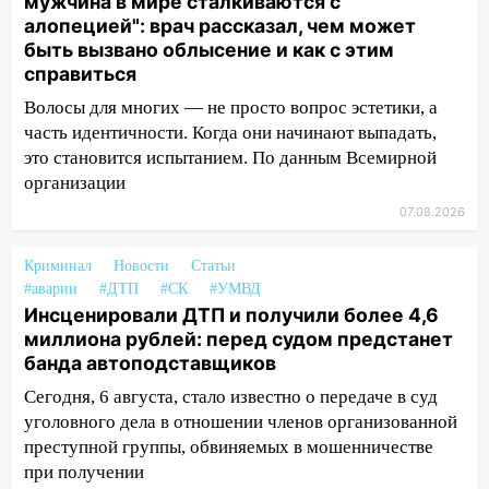
мужчина в мире сталкиваются с
алопецией": врач рассказал, чем может
18:02
В Ульяновск едут звезды
быть вызвано облысение и как с этим
баскетбола!
справиться
17:08
Ульяновский областной суд
Волосы для многих — не просто вопрос эстетики, а
оставил в силе приговор руководству
часть идентичности. Когда они начинают выпадать,
«УльяновскФармации» за махинации на
это становится испытанием. По данным Всемирной
3,2 млн рублей
организации
16:09
Ветераны легкой атлетики из
07.08.2026
Ульяновска успешно выступили на
Чемпионате России
Криминал
Новости
Статьи
#аварии
#ДТП
#СК
#УМВД
16:02
В Ульяновской области убрали
Инсценировали ДТП и получили более 4,6
более 28% площадей зерновых и
миллиона рублей: перед судом предстанет
зернобобовых культур
банда автоподставщиков
15:51
Бросила кирпич в жену брата: в
Сегодня, 6 августа, стало известно о передаче в суд
Ульяновской области завели дело на
уголовного дела в отношении членов организованной
агрессивную женщину
преступной группы, обвиняемых в мошенничестве
15:47
при получении
На улице Радищева сбили