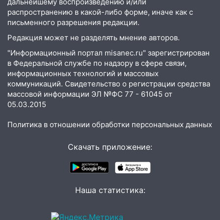
дальнейшему воспроизведению и/или
днем 6 августа: список АЗС
распространению в какой-либо форме, иначе как с
письменного разрешения редакции.
10:16
Внимание! В Ульяновской области
объявлена ракетная опасность
Редакция может не разделять мнение авторов.
"Информационный портал misanec.ru" зарегистрирован
10:00
В Старомайнском районе утонул
в Федеральной службе по надзору в сфере связи,
51-летний мужчина
информационных технологий и массовых
коммуникаций. Свидетельство о регистрации средства
09:50
В Ульяновске черный коршун
массовой информации ЭЛ №ФС 77 - 61045 от
застрял в тепловозе
05.03.2015
09:44
Ульяновские спасатели помогли
юному велосипедисту на улице
Политика в отношении обработки персональных данных
Чернышевского
Скачать приложение:
08:21
В Заволжском районе украли два
велосипеда
07:18
В Ульяновск идет
Наша статистика:
тридцатиградусная жара: какая будет
погода в четверг