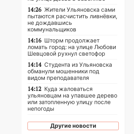
14:26
Жители Ульяновска сами
пытаются расчистить ливнёвки,
не дождавшись
коммунальщиков
14:16
Шторм продолжает
ломать город: на улице Любови
Шевцовой рухнул светофор
14:14
Студента из Ульяновска
обманули мошенники под
видом преподавателя
14:12
Куда жаловаться
ульяновцам на упавшее дерево
или затопленную улицу после
непогоды
13:59
В Новом городе
Другие новости
ураганным ветром сорвало
опалубку со строящегося дома