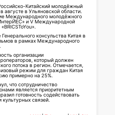
 Российско-Китайский молодёжный
в августе в Ульяновской области.
ние Международного молодёжного
ИнтерЙЕС» и V Международной
 «BRICSToYou».
 Генерального консульства Китая в
ильмов в рамках Международного
.
ость организации
уроператоров, который должен
ого потока в регион. Отмечается,
звизовый режим для граждан Китая
сию примерно на 25%.
ул, что сотрудничество
ионами является приоритетным
ыразил готовность содействовать
 культурных связей.