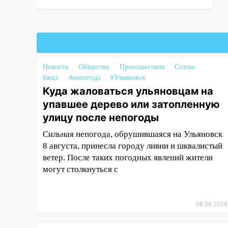
13:54
В мэрии Ульяновска
рассказали, как устраняют
последствия мощного шторма
13:49
Стихия продолжает
Новости
Общество
Происшествия
Статьи
крушить Ульяновск: дерево
#жкх
#непогода
#Ульяновск
рухнуло на дом на
Куда жаловаться ульяновцам на
Орджоникидзе
упавшее дерево или затопленную
13:47
На Нижней Террасе
улицу после непогоды
мощным ветром вырвало
дерево с корнем
Сильная непогода, обрушившаяся на Ульяновск
8 августа, принесла городу ливни и шквалистый
13:46
Сильный ветер сорвал
ветер. После таких погодных явлений жители
крышу с СТО на проспекте
могут столкнуться с
Созидателей
13:35
Непогода продолжает
бить по транспорту: в
08.08.2026
Ульяновске трамвай сошёл с
рельсов