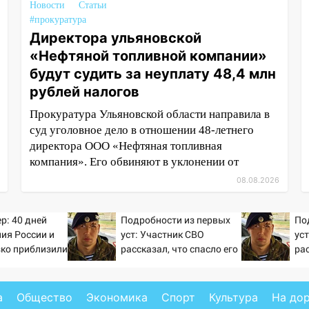
Новости
Статьи
#прокуратура
Директора ульяновской
«Нефтяной топливной компании»
будут судить за неуплату 48,4 млн
рублей налогов
Прокуратура Ульяновской области направила в
суд уголовное дело в отношении 48-летнего
директора ООО «Нефтяная топливная
компания». Его обвиняют в уклонении от
08.08.2026
р: 40 дней
Подробности из первых
По
ия России и
уст: Участник СВО
ус
зко приблизили
рассказал, что спасло его
рас
а Зеленского
в схватке с медведем
в 
а
Общество
Экономика
Спорт
Культура
На до