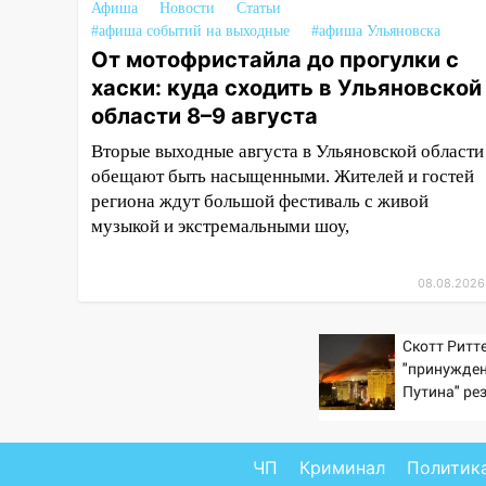
Афиша
Новости
Статьи
#афиша событий на выходные
#афиша Ульяновска
13:22
Упавшие деревья
От мотофристайла до прогулки с
перекрыли дороги в
Ульяновске: фото
хаски: куда сходить в Ульяновской
области 8–9 августа
13:17
Непогода в Ульяновске
не закончится сегодня:
Вторые выходные августа в Ульяновской области
сильные ливни сохранятся 9
обещают быть насыщенными. Жителей и гостей
августа
региона ждут большой фестиваль с живой
музыкой и экстремальными шоу,
13:15
Трижды «брал в долг»
без спроса: житель
Вешкаймского района похитил
08.08.2026
у знакомого 191 тысячу рублей
13:14
Скотт Ритте
Ураган оторвал светофор
"принужден
на проспекте Филатова в
Путина" ре
Ульяновске
крах режим
13:12
Дерево пробило крышу
дома на Новгородской в
ЧП
Криминал
Политик
Ульяновске и рухнуло на