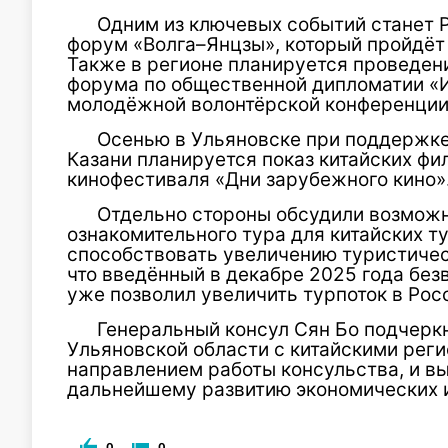
Одним из ключевых событий станет
форум «Волга–Янцзы», который пройдёт 
Также в регионе планируется проведе
форума по общественной дипломатии «
молодёжной волонтёрской конференции
Осенью в Ульяновске при поддержке
Казани планируется показ китайских ф
кинофестиваля «Дни зарубежного кино»
Отдельно стороны обсудили возможн
ознакомительного тура для китайских т
способствовать увеличению туристическ
что введённый в декабре 2025 года бе
уже позволил увеличить турпоток в Рос
Генеральный консул Сян Бо подчеркн
Ульяновской области с китайскими рег
направлением работы консульства, и в
дальнейшему развитию экономических и
0
0