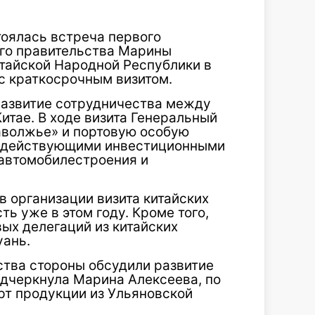
тоялась встреча первого
ого правительства Марины
тайской Народной Республики в
 с краткосрочным визитом.
развитие сотрудничества между
итае. В ходе визита Генеральный
аволжье» и портовую особую
 с действующими инвестиционными
 автомобилестроения и
в организации визита китайских
ь уже в этом году. Кроме того,
ых делегаций из китайских
уань.
тва стороны обсудили развитие
одчеркнула Марина Алексеева, по
рт продукции из Ульяновской