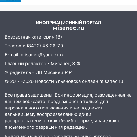
ответила Россия, полный
упало во дворе
разбор провала операции
13:08
Ураган ударил по Ульяновску:
Украины от военкора
сорванные крыши, поваленные деревья,
Коца
ИНФОРМАЦИОННЫЙ ПОРТАЛ
затопленные улицы и остановившиеся
трамваи
Возрастная категория 18+
Телефон: (8422) 46-26-70
12:17
Ульяновск накрыл крупный град:
после ливня город снова уходит под
E-mail: misanec@yandex.ru
воду
Главный редактор - Мисанец З.Ф.
12:12
Прокуратура взяла на контроль
Учредитель - ИП Мисанец Р.Р.
ДТП с шестилетним ребёнком на улице
© 2014-2026 Новости Ульяновска онлайн
misanec.ru
Федерации
Все права защищены. Вся информация, размещенная на
12:01
Пьяная женщина сбила
данном веб-сайте, предназначена только для
шестилетнего ребёнка на улице
персонального пользования и не подлежит
Федерации: возбуждено уголовное дело
дальнейшему воспроизведению и/или
11:16
распространению в какой-либо форме, иначе как с
В Ульяновске ищут 37-летнего
письменного разрешения редакции.
мужчину, пропавшего ещё 19 июля
Редакция может не разделять мнение авторов.