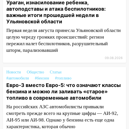
Волге перевернулась лодка
Ураган, изнасилование ребенка,
автоподставы и атака беспилотников:
19:55
В Ульяновске упавшее дерево
важные итоги прошедшей недели в
заблокировало в машине двух женщин
Ульяновской области
17:15
В Ульяновской области
Первая неделя августа принесла Ульяновской области
ремонтируют девять мостов: один уже
целую череду громких происшествий: регион
готов, ещё два — почти завершены
пережил налет беспилотников, разрушительный
шторм, парализовавший
17:00
«Ульяновскалипсис»: последствия
урагана 8 августа
09.08.2026
16:38
Прогноз погоды в Ульяновской
Новости
Общество
Статьи
области на 9 августа
#автомобили
#бензин
#топливо
16:34
Из-за мощной непогоды в
Евро-3 вместо Евро-5: что означают классы
Ульяновске отменили фестиваль «Наше
бензина и можно ли заливать «старое»
время»
топливо в современные автомобили
На российских АЗС автомобилисты привыкли
16:17
Мелекесский район первым в
смотреть прежде всего на крупные цифры — АИ-92,
Ульяновской области намолотил более
АИ-95 или АИ-98. Однако у бензина есть еще одна
100 тысяч тонн зерна
характеристика, которая обычно