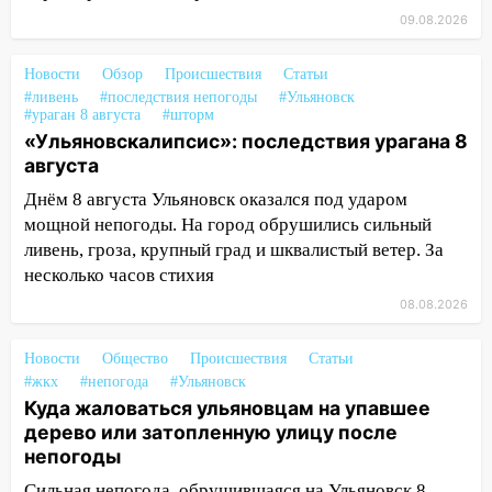
15:17
В колледжи и техникумы
09.08.2026
Ульяновской области подали более 10
тысяч заявлений
Новости
Обзор
Происшествия
Статьи
15:04
Фоторепортаж с улиц Ульяновска
#ливень
#последствия непогоды
#Ульяновск
#ураган 8 августа
#шторм
после шторма: поваленные деревья и
«Ульяновскалипсис»: последствия урагана 8
затопленные улицы
августа
14:28
Ураган вырвал остановку на улице
Днём 8 августа Ульяновск оказался под ударом
Деева в Заволжье
мощной непогоды. На город обрушились сильный
ливень, гроза, крупный град и шквалистый ветер. За
14:26
Жители Ульяновска сами
несколько часов стихия
пытаются расчистить ливнёвки, не
дождавшись коммунальщиков
08.08.2026
14:16
Шторм продолжает ломать город:
Новости
Общество
Происшествия
Статьи
на улице Любови Шевцовой рухнул
#жкх
#непогода
#Ульяновск
светофор
Куда жаловаться ульяновцам на упавшее
14:14
Студента из Ульяновска обманули
дерево или затопленную улицу после
мошенники под видом преподавателя
непогоды
Сильная непогода, обрушившаяся на Ульяновск 8