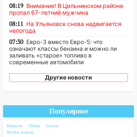
08:19
Внимание! В Цильнинском районе
пропал 67-летний мужчина
08:11
На Ульяновск снова надвигается
непогода
07:30
Евро-3 вместо Евро-5: что
означают классы бензина и можно ли
заливать «старое» топливо в
современные автомобили
06:30
Какая погода будет в Ульяновской
Другие новости
области днем 9 августа
05:05
День, когда всё может
измениться: гороскоп на 9 августа —
три знака получат шанс, который нельзя
Популярное
упустить
08.08.2026
Новости
Обзор
Статьи
20:10
Во время урагана в Ульяновске на
#итоги недели