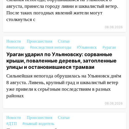
14:12
Куда жаловаться ульяновцам на
августа, принесла городу ливни и шквалистый ветер.
упавшее дерево или затопленную улицу
После таких погодных явлений жители могут
после непогоды
столкнуться с
13:59
В Новом городе ураганным
08.08.2026
ветром сорвало опалубку со
строящегося дома
Новости
Происшествия
Статьи
13:54
В мэрии Ульяновска рассказали,
#непогода
#последствия непогоды
#Ульяновск
#ураган
как устраняют последствия мощного
Ураган ударил по Ульяновску: сорванные
шторма
крыши, поваленные деревья, затопленные
улицы и остановившиеся трамваи
13:49
Стихия продолжает крушить
Сильнейшая непогода обрушилась на Ульяновск днём
Ульяновск: дерево рухнуло на дом на
8 августа. Ливень, крупный град и шквалистый ветер
Орджоникидзе
уже привели к серьёзным последствиям в разных
13:47
На Нижней Террасе мощным
районах
ветром вырвало дерево с корнем
08.08.2026
13:46
Сильный ветер сорвал крышу с
СТО на проспекте Созидателей
Новости
Происшествия
Статьи
#ДТП
#пьяный водитель
13:35
Непогода продолжает бить по