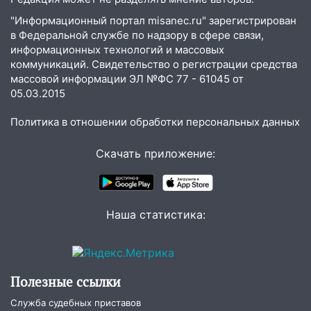
10:30
От мотофристайла до прогулки с
хаски: куда сходить в Ульяновской
"Информационный портал misanec.ru" зарегистрирован
области 8–9 августа
в Федеральной службе по надзору в сфере связи,
информационных технологий и массовых
10:11
Директора ульяновской
коммуникаций. Свидетельство о регистрации средства
«Нефтяной топливной компании» будут
массовой информации ЭЛ №ФС 77 - 61045 от
судить за неуплату 48,4 млн рублей
05.03.2015
налогов
Политика в отношении обработки персональных данных
09:28
Дети на дорогах: пострадали
велосипедисты, мотоциклисты и
Скачать приложение:
пешеходы. Обзор крупных аварий в
Ульяновской области
08:30
Поджог со свечой, 16 сгоревших
Наша статистика:
домов и выстрел за водку
07:50
Какая погоды будет днем 8
августа
Полезные ссылки
06:45
Императорский мост в
Ульяновске останется закрытым до
Служба судебных приставов