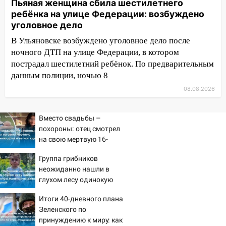
Пьяная женщина сбила шестилетнего
транспорту: в Ульяновске трамвай
ребёнка на улице Федерации: возбуждено
сошёл с рельсов
уголовное дело
13:22
Упавшие деревья перекрыли
В Ульяновске возбуждено уголовное дело после
дороги в Ульяновске: фото
ночного ДТП на улице Федерации, в котором
пострадал шестилетний ребёнок. По предварительным
13:17
Непогода в Ульяновске не
данным полиции, ночью 8
закончится сегодня: сильные ливни
08.08.2026
сохранятся 9 августа
13:15
Трижды «брал в долг» без спроса:
Вместо свадьбы –
житель Вешкаймского района похитил у
похороны: отец смотрел
знакомого 191 тысячу рублей
на свою мертвую 16-
13:14
летнюю дочь и не мог
Ураган оторвал светофор на
Группа грибников
сдержать слезы
проспекте Филатова в Ульяновске
неожиданно нашли в
13:12
глухом лесу одинокую
Дерево пробило крышу дома на
испуганную маленькую
Новгородской в Ульяновске и рухнуло
Итоги 40-дневного плана
девочку с игрушкой
на электрощит
Зеленского по
принуждению к миру: как
13:10
В Заволжском районе дерево