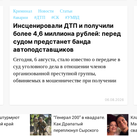
Криминал
Новости
Статьи
#аварии
#ДТП
#СК
#УМВД
Инсценировали ДТП и получили
более 4,6 миллиона рублей: перед
судом предстанет банда
автоподставщиков
Сегодня, 6 августа, стало известно о передаче в
суд уголовного дела в отношении членов
организованной преступной группы,
обвиняемых в мошенничестве при получении
06.08.2026
 штурмуют
“Генерал 200” в квадрате.
Кл
й край
Как Драпатый
Ма
переплюнул Сырского
св