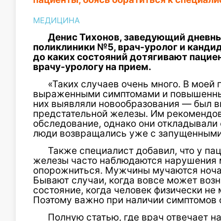
МЕДИЦИНА
Денис Тихонов, заведующий дневн
поликлиники №5, врач-уролог и кандид
до каких состояний дотягивают пацие
врачу-урологу на прием.
«Таких случаев очень много. В моей
выраженными симптомами и повышенным
них выявляли новообразования — был в
предстательной железы. Им рекомендов
обследование, однако они откладывали е
люди возвращались уже с запущенными
Также специалист добавил, что у па
железы часто наблюдаются нарушения 
опорожниться. Мужчины мучаются ночами
Бывают случаи, когда вовсе может воз
состояние, когда человек физически не
Поэтому важно при наличии симптомов о
Полную статью, где врач отвечает н