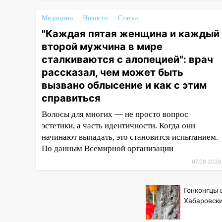
16:35
В Ульяновске установили
ещё девять бункеров для
Медицина
Новости
Статьи
крупногабаритного мусора
"Каждая пятая женщина и каждый
16:26
В Ульяновске бесплатно
второй мужчина в мире
покажут матч «Волги» под
сталкиваются с алопецией": врач
открытым небом
рассказал, чем может быть
16:12
В Ульяновском
вызвано облысение и как с этим
госуниверситете разработают
справиться
отечественный прибор для
цифровой ПЦР
Волосы для многих — не просто вопрос
эстетики, а часть идентичности. Когда они
15:47
Ульяновцы могут
начинают выпадать, это становится испытанием.
вернуть деньги за абонементы
По данным Всемирной организации
закрывшегося фитнес-клуба
07.08.2026
«Рекорд-Fitness»
15:34
После вмешательства
Гонконгцы
прокуратуры в селах
Хабаровски
Ульяновской области привели
в порядок детские площадки