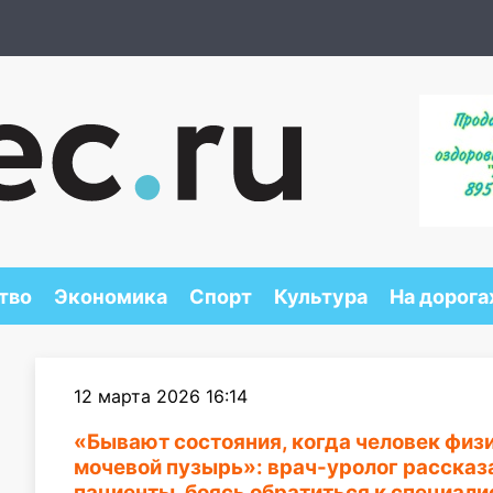
тво
Экономика
Спорт
Культура
На дорога
12 марта 2026 16:14
«Бывают состояния, когда человек физ
мочевой пузырь»: врач-уролог рассказа
пациенты, боясь обратиться к специали