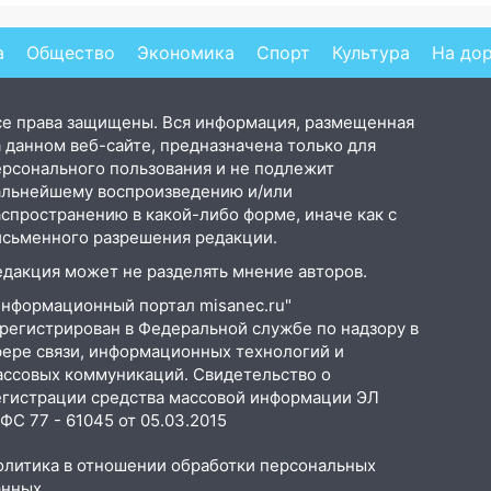
а
Общество
Экономика
Спорт
Культура
На до
се права защищены. Вся информация, размещенная
 данном веб-сайте, предназначена только для
ерсонального пользования и не подлежит
альнейшему воспроизведению и/или
аспространению в какой-либо форме, иначе как с
исьменного разрешения редакции.
едакция может не разделять мнение авторов.
Информационный портал misanec.ru"
арегистрирован в Федеральной службе по надзору в
фере связи, информационных технологий и
ассовых коммуникаций. Свидетельство о
егистрации средства массовой информации ЭЛ
С 77 - 61045 от 05.03.2015
олитика в отношении обработки персональных
анных