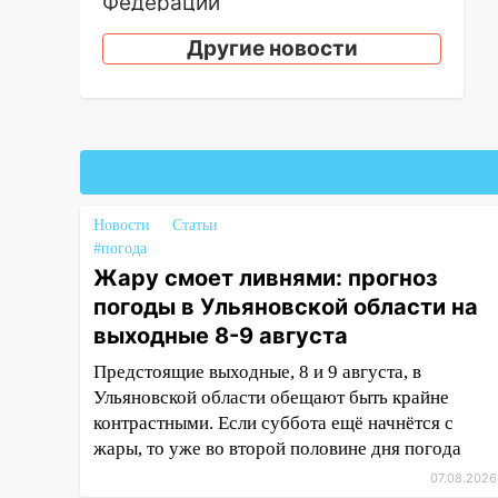
Федерации
19:30
Ульяновцев приглашают
Другие новости
поддержать «Симбирскую
чебурашку» на фестивале
«ФормАРТ»
18:11
Ульяновская область
стала пилотным регионом
проекта «Культурное
Новости
Статьи
долголетие»
#погода
17:16
В реанимацию
Жару смоет ливнями: прогноз
Ульяновской областной
погоды в Ульяновской области на
больницы поступили шесть
выходные 8-9 августа
новых аппаратов ИВЛ
Предстоящие выходные, 8 и 9 августа, в
16:51
В Чердаклинском районе
Ульяновской области обещают быть крайне
ремонтируют дороги, ставят
контрастными. Если суббота ещё начнётся с
остановки и проводят новое
жары, то уже во второй половине дня погода
освещение
07.08.2026