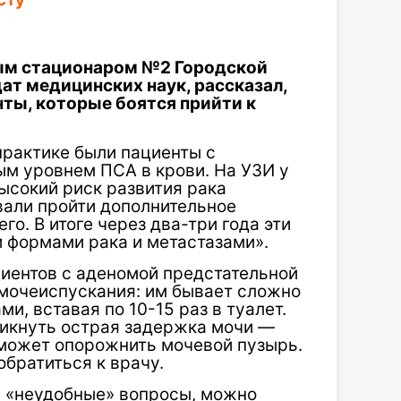
ым стационаром №2 Городской
ат медицинских наук, рассказал,
нты, которые боятся прийти к
 практике были пациенты с
 уровнем ПСА в крови. На УЗИ у
ысокий риск развития рака
али пройти дополнительное
го. В итоге через два-три года эти
 формами рака и метастазами».
циентов с аденомой предстательной
мочеиспускания: им бывает сложно
, вставая по 10-15 раз в туалет.
никнуть острая задержка мочи —
 может опорожнить мочевой пузырь.
братиться к врачу.
а «неудобные» вопросы, можно