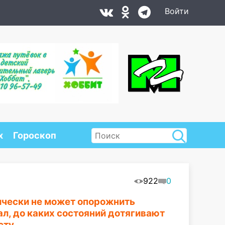
Войти
х
Гороскоп
922
0
ически не может опорожнить
л, до каких состояний дотягивают
сту