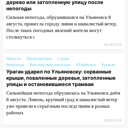
дерево или затопленную улицу после
13:49
Стихия продолжает крушить
непогоды
Ульяновск: дерево рухнуло на дом на
Орджоникидзе
Сильная непогода, обрушившаяся на Ульяновск 8
августа, принесла городу ливни и шквалистый ветер.
13:47
На Нижней Террасе мощным
После таких погодных явлений жители могут
ветром вырвало дерево с корнем
столкнуться с
13:46
Сильный ветер сорвал крышу с
08.08.2026
СТО на проспекте Созидателей
13:35
Непогода продолжает бить по
Новости
Происшествия
Статьи
#непогода
транспорту: в Ульяновске трамвай
#последствия непогоды
#Ульяновск
#ураган
Ураган ударил по Ульяновску: сорванные
сошёл с рельсов
крыши, поваленные деревья, затопленные
13:22
Упавшие деревья перекрыли
улицы и остановившиеся трамваи
дороги в Ульяновске: фото
Сильнейшая непогода обрушилась на Ульяновск днём
13:17
Непогода в Ульяновске не
8 августа. Ливень, крупный град и шквалистый ветер
закончится сегодня: сильные ливни
уже привели к серьёзным последствиям в разных
сохранятся 9 августа
районах
08.08.2026
13:15
Трижды «брал в долг» без спроса: