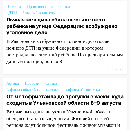
житель Вешкаймского района похитил у
знакомого 191 тысячу рублей
Новости
Происшествия
Статьи
#ДТП
#пьяный водитель
13:14
Ураган оторвал светофор на
Пьяная женщина сбила шестилетнего
проспекте Филатова в Ульяновске
ребёнка на улице Федерации: возбуждено
уголовное дело
13:12
Дерево пробило крышу дома на
Новгородской в Ульяновске и рухнуло
В Ульяновске возбуждено уголовное дело после
на электрощит
ночного ДТП на улице Федерации, в котором
пострадал шестилетний ребёнок. По предварительным
13:10
В Заволжском районе дерево
данным полиции, ночью 8
упало во дворе
08.08.2026
13:08
Ураган ударил по Ульяновску:
сорванные крыши, поваленные деревья,
Афиша
Новости
Статьи
затопленные улицы и остановившиеся
#афиша событий на выходные
#афиша Ульяновска
трамваи
От мотофристайла до прогулки с хаски: куда
сходить в Ульяновской области 8–9 августа
12:17
Ульяновск накрыл крупный град:
после ливня город снова уходит под
Вторые выходные августа в Ульяновской области
воду
обещают быть насыщенными. Жителей и гостей
региона ждут большой фестиваль с живой музыкой и
12:12
Прокуратура взяла на контроль