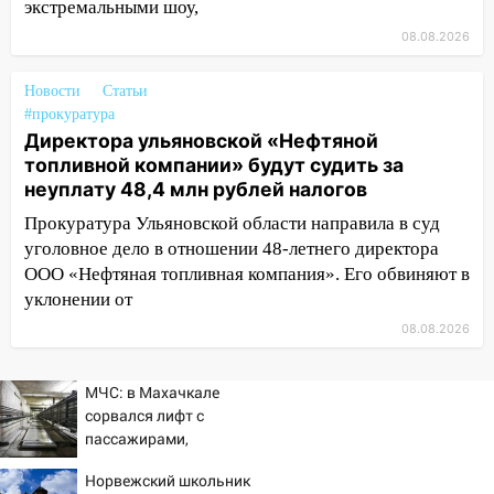
экстремальными шоу,
ДТП с шестилетним ребёнком на улице
08.08.2026
Федерации
12:01
Пьяная женщина сбила
Новости
Статьи
шестилетнего ребёнка на улице
#прокуратура
Федерации: возбуждено уголовное дело
Директора ульяновской «Нефтяной
топливной компании» будут судить за
11:16
В Ульяновске ищут 37-летнего
неуплату 48,4 млн рублей налогов
мужчину, пропавшего ещё 19 июля
Прокуратура Ульяновской области направила в суд
10:30
От мотофристайла до прогулки с
уголовное дело в отношении 48-летнего директора
хаски: куда сходить в Ульяновской
ООО «Нефтяная топливная компания». Его обвиняют в
области 8–9 августа
уклонении от
10:11
Директора ульяновской
08.08.2026
«Нефтяной топливной компании» будут
судить за неуплату 48,4 млн рублей
МЧС: в Махачкале
налогов
сорвался лифт с
пассажирами,
09:28
Дети на дорогах: пострадали
пострадали четыре
велосипедисты, мотоциклисты и
Норвежский школьник
человека
пешеходы. Обзор крупных аварий в