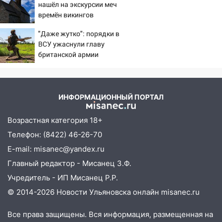
нашёл на экскурсии меч
Ульяновской области
времён викингов
08:30
Поджог со свечой, 16 сгоревших
"Даже жутко": порядки в
домов и выстрел за водку
ВСУ ужаснули главу
британской армии
07:50
Какая погоды будет днем 8
августа
06:45
Императорский мост в
Ульяновске останется закрытым до
ИНФОРМАЦИОННЫЙ ПОРТАЛ
утра 10 августа
Возрастная категория 18+
05:18
Судьба готовит сюрприз: гороскоп
Телефон: (8422) 46-26-70
на 8 августа — кому повезет с
деньгами, а кого ждет неожиданная
E-mail: misanec@yandex.ru
встреча
Главный редактор - Мисанец З.Ф.
04:47
В Ульяновской области объявили
Учредитель - ИП Мисанец Р.Р.
ракетную опасность: звучат сирены
© 2014-2026 Новости Ульяновска онлайн
misanec.ru
07.08.2026
Все права защищены. Вся информация, размещенная на
20:40
Ульяновские аграрии смогут