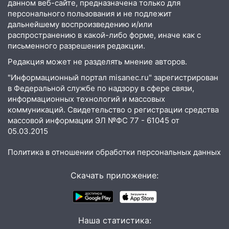
данном веб-сайте, предназначена только для
купить тракторы с отсрочкой платежа
персонального пользования и не подлежит
до декабря
дальнейшему воспроизведению и/или
распространению в какой-либо форме, иначе как с
19:34
В следственном управлении
письменного разрешения редакции.
состоялось торжественное
мероприятие, приуроченное к
Редакция может не разделять мнение авторов.
празднованию Дня сотрудника органов
"Информационный портал misanec.ru" зарегистрирован
следствия Российской Федерации
в Федеральной службе по надзору в сфере связи,
информационных технологий и массовых
19:30
Ульяновцев приглашают
коммуникаций. Свидетельство о регистрации средства
поддержать «Симбирскую чебурашку»
массовой информации ЭЛ №ФС 77 - 61045 от
на фестивале «ФормАРТ»
05.03.2015
18:11
Ульяновская область стала
Политика в отношении обработки персональных данных
пилотным регионом проекта
«Культурное долголетие»
Скачать приложение:
17:23
Прогноз погоды в Ульяновской
области на 8 августа
17:16
В реанимацию Ульяновской
Наша статистика:
областной больницы поступили шесть