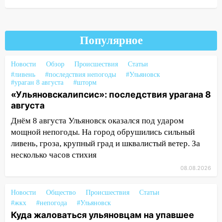
пытаются расчистить ливнёвки, не
дождавшись коммунальщиков
14:16
Шторм продолжает ломать город:
Популярное
на улице Любови Шевцовой рухнул
светофор
Новости
Обзор
Происшествия
Статьи
#ливень
14:14
#последствия непогоды
#Ульяновск
Студента из Ульяновска обманули
#ураган 8 августа
#шторм
мошенники под видом преподавателя
«Ульяновскалипсис»: последствия урагана 8
августа
14:12
Куда жаловаться ульяновцам на
упавшее дерево или затопленную улицу
Днём 8 августа Ульяновск оказался под ударом
после непогоды
мощной непогоды. На город обрушились сильный
ливень, гроза, крупный град и шквалистый ветер. За
13:59
В Новом городе ураганным
несколько часов стихия
ветром сорвало опалубку со
строящегося дома
08.08.2026
13:54
В мэрии Ульяновска рассказали,
Новости
Общество
Происшествия
Статьи
как устраняют последствия мощного
#жкх
#непогода
#Ульяновск
шторма
Куда жаловаться ульяновцам на упавшее