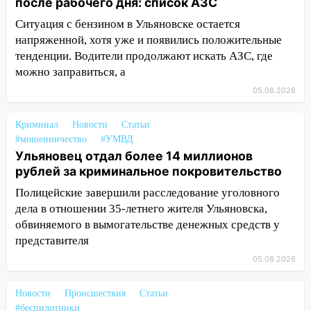
после рабочего дня: список АЗС
летнего мопедиста
Ситуация с бензином в Ульяновске остается
15:00
В Ульяновске после тройного ДТП
напряженной, хотя уже и появились положительные
госпитализировали 25-летнего байкера
тенденции. Водители продолжают искать АЗС, где
можно заправиться, а
14:32
На Ульяновскую область
надвигается жара
05.08.2026
14:08
Пешеход переходил по «зебре»:
Криминал
Новости
Статьи
подробности серьезной аварии на
#мошенничество
#УМВД
Фруктовой
Ульяновец отдал более 14 миллионов
рублей за криминальное покровительство
13:30
В Димитровграде на улице
Трудовой горело здание
Полицейские завершили расследование уголовного
дела в отношении 35-летнего жителя Ульяновска,
13:00
Водитель без прав врезался в
обвиняемого в вымогательстве денежных средств у
припаркованный автомобиль
представителя
12:37
Переезжал «зебру» на
05.08.2026
велосипеде и попал под колеса
Новости
Происшествия
Статьи
12:18
Вспыхнул изнутри: в
#беспилотники