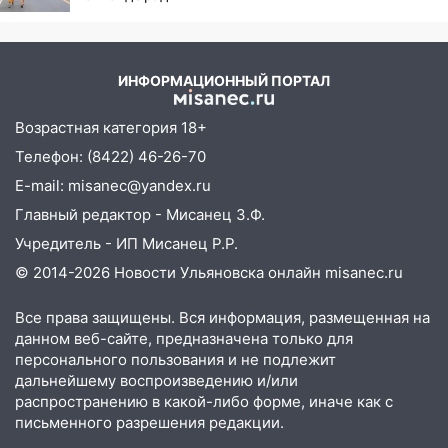
спортивные объекты в Старой Майне
безопасности
21:01
Ульяновцев приглашают сдать
кровь: День донора пройдёт 6 августа
ИНФОРМАЦИОННЫЙ ПОРТАЛ
20:17
Ульяновская область девятую
неделю подряд удерживает самые
Возрастная категория 18+
низкие цены на подсолнечное масло
Телефон: (8422) 46-26-70
19:33
Коровы-рекордсменки: в
E-mail: misanec@yandex.ru
Ульяновской области выросли надои
Главный редактор - Мисанец З.Ф.
молока
Учредитель - ИП Мисанец Р.Р.
18:20
В Ульяновской области до конца
© 2014-2026 Новости Ульяновска онлайн
misanec.ru
года благоустроят 20 родников
17:27
В Ульяновской области 114 детей-
Все права защищены. Вся информация, размещенная на
данном веб-сайте, предназначена только для
сирот получили жильё с начала года
персонального пользования и не подлежит
16:43
Дорожный сезон перевалил за
дальнейшему воспроизведению и/или
экватор: в Ульяновской области
распространению в какой-либо форме, иначе как с
обновили половину региональных трасс
письменного разрешения редакции.