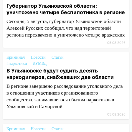
Железнодорожном районе горела дача
Губернатор Ульяновской области:
11:33
В Засвияжье под колёса авто
уничтожено четыре беспилотника в регионе
попал мужчина
Сегодня, 5 августа, губернатор Ульяновской области
Алексей Русских сообщил, что над территорией
11:17
В Радищевском районе сгорели
региона перехвачено и уничтожено четыре вражеских
хозяйственные постройки
05.08.2026
11:00
В Канадее горел жилой дом
10:18
Губернатор Ульяновской области:
Криминал
Новости
Статьи
уничтожено четыре беспилотника в
#наркотики
#УМВД
регионе
В Ульяновске будут судить десять
наркодилеров, снабжавших две области
10:00
В Ульяновске дотла сгорел
В регионе завершено расследование уголовного дела
легковой автомобиль
в отношении участников организованного
09:39
В Ульяновске будут судить десять
сообщества, занимавшегося сбытом наркотиков в
наркодилеров, снабжавших две области
Ульяновской и Самарской
05.08.2026
09:25
Вынесли приговор дебоширам,
избившим мужчину в трамвае
Криминал
Новости
Статьи