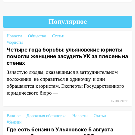
большой фестиваль «Наше время»
17:30
Где есть бензин в Ульяновске 5
августа после рабочего дня: список АЗС
Популярное
17:05
«Обыск» по видеосвязи: в
Ульяновске задержали 19-летнюю
Новости
Общество
Статьи
сообщницу мошенников
#юристы
Четыре года борьбы: ульяновские юристы
16:12
Едва не перерезал горло: в
помогли женщине засудить УК за плесень на
Вешкайме посиделки с судимым
стенах
знакомым закончились для женщины
Зачастую людям, оказавшимся в затруднительном
больницей
положении, не справиться в одиночку, и они
16:06
18-летняя девушка без прав
обращаются к юристам. Эксперты Государственного
перевернулась на мопеде и попала в
юридического бюро —
больницу
06.08.2026
15:59
Ульяновец отдал более 14
миллионов рублей за криминальное
Важное
Дорожная обстановка
Новости
Статьи
покровительство
#бензин
Где есть бензин в Ульяновске 5 августа
15:32
На «кольце» кроссовер сбил 18-