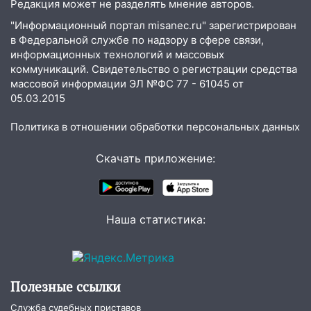
Редакция может не разделять мнение авторов.
16:31
В Ульяновской области
капитально отремонтируют 101
"Информационный портал misanec.ru" зарегистрирован
многоквартирный дом
в Федеральной службе по надзору в сфере связи,
информационных технологий и массовых
16:30
Прогноз погоды в Ульяновской
коммуникаций. Свидетельство о регистрации средства
области на 5 августа
массовой информации ЭЛ №ФС 77 - 61045 от
05.03.2015
16:20
В Сурском районе сёла оказались
не защищены от лесных пожаров
Политика в отношении обработки персональных данных
16:12
Пуля пробила окно квартиры на
Скачать приложение:
16-м этаже в Ульяновске
16:10
Прокуратура потребовала
усилить борьбу со свалками в
Инзенском районе
Наша статистика:
16:06
Патриарх Кирилл оценил работу
Симбирской епархии
15:45
Жителям села Тагай больше не
Полезные ссылки
придётся ездить в райцентр ради сдачи
Служба судебных приставов