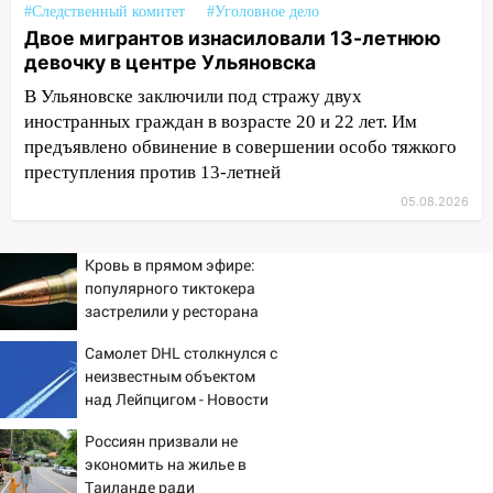
08:27
Ульяновская полиция получила
#Следственный комитет
#Уголовное дело
один из шести уникальных автомобилей
Двое мигрантов изнасиловали 13-летнюю
в России
девочку в центре Ульяновска
07:02
Жара отступит: какой будет
В Ульяновске заключили под стражу двух
погода в Ульяновске днем 5 августа
иностранных граждан в возрасте 20 и 22 лет. Им
предъявлено обвинение в совершении особо тяжкого
06:10
Двое мигрантов изнасиловали 13-
преступления против 13-летней
летнюю девочку в центре Ульяновска
05.08.2026
06:00
Мертвеца выкопали, посадили в
мешок и попытались утопить в Волге
Кровь в прямом эфире:
05:30
популярного тиктокера
Астрологи назвали самый
застрелили у ресторана
опасный день августа: что ждет каждый
знак 5 августа
Самолет DHL столкнулся с
04.08.2026
неизвестным объектом
над Лейпцигом - Новости
23:27
Прокуратура проверяет
на Вести.ru
капремонт школы в посёлке Налейка
Россиян призвали не
экономить на жилье в
22:33
Прокуратура проверяет
Таиланде ради