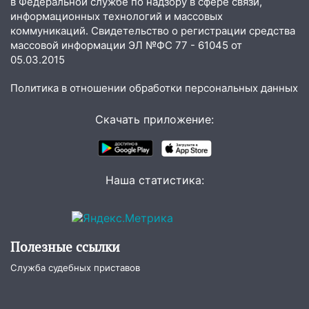
в Федеральной службе по надзору в сфере связи,
07:30
Евро-3 вместо Евро-5: что
информационных технологий и массовых
означают классы бензина и можно ли
коммуникаций. Свидетельство о регистрации средства
заливать «старое» топливо в
массовой информации ЭЛ №ФС 77 - 61045 от
современные автомобили
05.03.2015
06:30
Какая погода будет в Ульяновской
Политика в отношении обработки персональных данных
области днем 9 августа
05:05
День, когда всё может
Скачать приложение:
измениться: гороскоп на 9 августа —
три знака получат шанс, который нельзя
упустить
Наша статистика:
08.08.2026
20:10
Во время урагана в Ульяновске на
Волге перевернулась лодка
Полезные ссылки
19:55
В Ульяновске упавшее дерево
заблокировало в машине двух женщин
Служба судебных приставов
17:15
В Ульяновской области
ремонтируют девять мостов: один уже