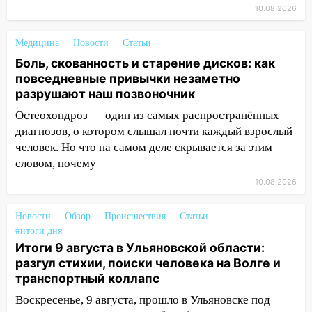
10.08.2026
смертельная драка
05:00
Боль, скованность и старение
Медицина
Новости
Статьи
дисков: как повседневные привычки
Боль, скованность и старение дисков: как
незаметно разрушают наш позвоночник
повседневные привычки незаметно
03:00
разрушают наш позвоночник
День скрытых ловушек и
внезапных подарков судьбы: гороскоп
Остеохондроз — один из самых распространённых
на 10 августа
диагнозов, о котором слышал почти каждый взрослый
09.08.2026
человек. Но что на самом деле скрывается за этим
словом, почему
21:58
В Ульяновске около «нового»
моста утопили автомобиль «Вольво»
10.08.2026
20:20
Итоги 9 августа в Ульяновской
Новости
Обзор
Происшествия
Статьи
области: разгул стихии, поиски
#итоги дня
человека на Волге и транспортный
Итоги 9 августа в Ульяновской области:
коллапс
разгул стихии, поиски человека на Волге и
транспортный коллапс
19:43
Из-за ураганного ветра упали
деревья в парке «Победы»
Воскресенье, 9 августа, прошло в Ульяновске под