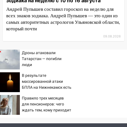
зодиака на неделю с 10 по 16 августа
Люксембург дерево упало на
автомобиль
Андрей Пупышев составил гороскоп на неделю для
всех знаков зодиака. Андрей Пупышев — это один из
13:00
«Благоприятный период для
самых авторитетных астрологов Ульяновской области,
новых начинаний: гороскоп для всех
который почти
знаков зодиака на неделю с 10 по 16
августа
09.08.2026
13:00
На проспекте Тюленева в
Дроны атаковали
Ульяновске образовалось «море»
Татарстан — погибли
12:57
В Ульяновской области ожидается
люди
крупный град
В результате
12:11
Где есть бензин в Ульяновске 9
массированной атаки
августа: список АЗС
БПЛА на Нижнекамск есть
погибшие
11:55
Соцсети: светофор упал на
Правило трех месяцев
машину во время сильного ливня в
для пенсионеров: чего
ждать тем, кому приходит
Ульяновске
пенсия на карту
11:00
В Ульяновской области люди в