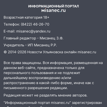
СНТ сидят без света
ИНФОРМАЦИОННЫЙ ПОРТАЛ
10:13
Прокуратура подвела итоги
недели в Ульяновской области
Возрастная категория 18+
09:18
Из-за ливня заблокировано
Телефон: (8422) 46-26-70
движение трамваев в Ульяновске
E-mail: misanec@yandex.ru
09:15
Ураган, изнасилование ребенка,
Главный редактор - Мисанец З.Ф.
автоподставы и атака беспилотников:
Учредитель - ИП Мисанец Р.Р.
важные итоги прошедшей недели в
© 2014-2026 Новости Ульяновска онлайн
misanec.ru
Ульяновской области
08:20
В Ульяновске восстановили
Все права защищены. Вся информация, размещенная на
трамвайную и троллейбусную
данном веб-сайте, предназначена только для
инфраструктуру после шторма
персонального пользования и не подлежит
дальнейшему воспроизведению и/или
08:19
Внимание! В Цильнинском районе
распространению в какой-либо форме, иначе как с
пропал 67-летний мужчина
письменного разрешения редакции.
08:11
На Ульяновск снова надвигается
Редакция может не разделять мнение авторов.
непогода
"Информационный портал misanec.ru" зарегистрирован