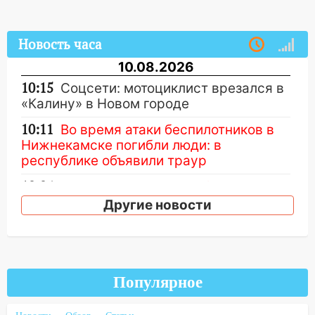
Новость часа
10.08.2026
10:15
Соцсети: мотоциклист врезался в
«Калину» в Новом городе
10:11
Во время атаки беспилотников в
Нижнекамске погибли люди: в
республике объявили траур
10:06
За выходные выпало больше
месячной нормы осадков и упало 111
Другие новости
деревьев в Ульяновске
10:00
В Кузоватово ураганный ветер
повредил кровли районного дома
культуры и школы
Популярное
09:20
Момент падения дерева на