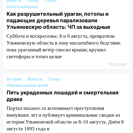
машину в Ульяновске попал на видео
Новости
Обзор
Статьи
#итоги выходных
09:16
Утро ульяновских водителей
Как разрушительный ураган, потопы и
началось с «глухой» пробки на старом
падающие деревья парализовали
мосту
Ульяновскую область: ЧП за выходные
09:10
Соцсети: на Московском шоссе в
Суббота и воскресенье, 8 и 9 августа, превратили
Ульяновске произошла авария
Ульяновскую область в зону масштабного бедствия:
пока ураганный ветер сносил крыши, крушил
08:02
В Ульяновске во время
светофоры и топил целые
диспансеризации у 26-летнего парня
10.08.2026
выявили онкологию
07:00
Прохладная ночь и ветреный
История
Новости
Статьи
день: прогноз погоды в Ульяновске 10
#Криминальный архив
августа
Пять украденных лошадей и смертельная
драка
06:00
Как разрушительный ураган,
потопы и падающие деревья
Портал misanec.ru вспоминает преступления
парализовали Ульяновскую область: ЧП
минувших лет и публикует криминальные сводки из
за выходные
истории Ульяновской области за 8-10 августа. Днём 8
августа 1895 года в
05:50
Пять украденных лошадей и