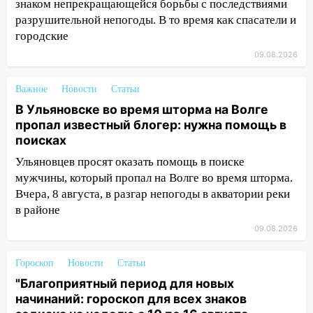
знаком непрекращающейся борьбы с последствиями
18:00
Пепелище на Балтийской: в
разрушительной непогоды. В то время как спасатели и
Заволжье ульяновские спасатели
городские
ликвидировали крупный пожар
09.08.2026
17:15
Прогноз погоды на 10 августа в
Ульяновской области
Важное
Новости
Статьи
16:00
В Ульяновске во время шторма на
В Ульяновске во время шторма на Волге
Волге пропал известный блогер: нужна
пропал известный блогер: нужна помощь в
помощь в поисках
поисках
Ульяновцев просят оказать помощь в поиске
15:28
Соцсети: на «Ауди» упало дерево
мужчины, который пропал на Волге во время шторма.
в Новом городе
Вчера, 8 августа, в разгар непогоды в акватории реки
15:12
В Ульяновске выгорела кухня в
в районе
многоэтажке
09.08.2026
14:18
Гинеколог рассказала о том, с
какими сложностями сталкиваются
Гороскоп
Новости
Статьи
молодые мамы
"Благоприятный период для новых
начинаний: гороскоп для всех знаков
13:02
Соцсети: на улице Розы