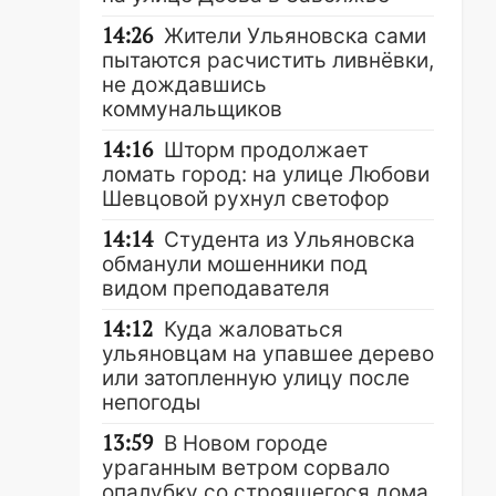
14:26
Жители Ульяновска сами
пытаются расчистить ливнёвки,
не дождавшись
коммунальщиков
14:16
Шторм продолжает
ломать город: на улице Любови
Шевцовой рухнул светофор
14:14
Студента из Ульяновска
обманули мошенники под
видом преподавателя
14:12
Куда жаловаться
ульяновцам на упавшее дерево
или затопленную улицу после
непогоды
13:59
В Новом городе
ураганным ветром сорвало
опалубку со строящегося дома