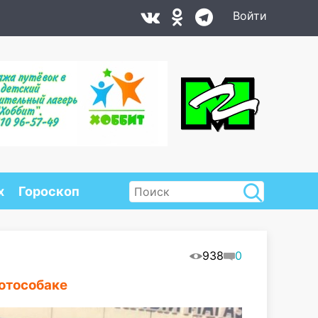
Войти
х
Гороскоп
938
0
мотособаке