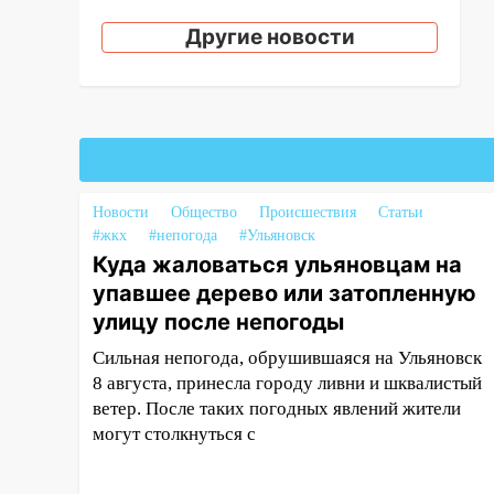
Ульяновской области
Другие новости
08:30
Поджог со свечой, 16
сгоревших домов и выстрел за
водку
07:50
Какая погоды будет днем
8 августа
06:45
Императорский мост в
Новости
Общество
Происшествия
Статьи
Ульяновске останется
#жкх
#непогода
#Ульяновск
закрытым до утра 10 августа
Куда жаловаться ульяновцам на
05:18
упавшее дерево или затопленную
Судьба готовит сюрприз:
гороскоп на 8 августа — кому
улицу после непогоды
повезет с деньгами, а кого
Сильная непогода, обрушившаяся на Ульяновск
ждет неожиданная встреча
8 августа, принесла городу ливни и шквалистый
04:47
В Ульяновской области
ветер. После таких погодных явлений жители
объявили ракетную опасность:
могут столкнуться с
звучат сирены
07.08.2026