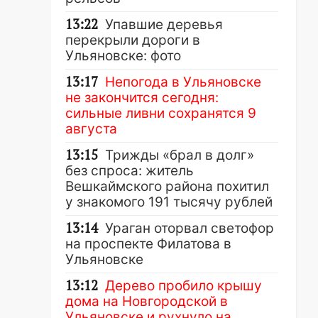
13:22
Упавшие деревья
перекрыли дороги в
Ульяновске: фото
13:17
Непогода в Ульяновске
не закончится сегодня:
сильные ливни сохранятся 9
августа
13:15
Трижды «брал в долг»
без спроса: житель
Вешкаймского района похитил
у знакомого 191 тысячу рублей
13:14
Ураган оторвал светофор
на проспекте Филатова в
Ульяновске
13:12
Дерево пробило крышу
дома на Новгородской в
Ульяновске и рухнуло на