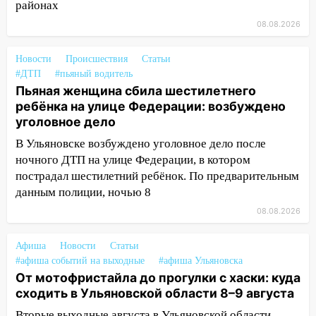
районах
Ульяновск: дерево рухнуло на дом на
08.08.2026
Орджоникидзе
13:47
На Нижней Террасе мощным
Новости
Происшествия
Статьи
ветром вырвало дерево с корнем
#ДТП
#пьяный водитель
Пьяная женщина сбила шестилетнего
13:46
Сильный ветер сорвал крышу с
ребёнка на улице Федерации: возбуждено
СТО на проспекте Созидателей
уголовное дело
13:35
Непогода продолжает бить по
В Ульяновске возбуждено уголовное дело после
транспорту: в Ульяновске трамвай
ночного ДТП на улице Федерации, в котором
сошёл с рельсов
пострадал шестилетний ребёнок. По предварительным
данным полиции, ночью 8
13:22
Упавшие деревья перекрыли
дороги в Ульяновске: фото
08.08.2026
13:17
Непогода в Ульяновске не
Афиша
Новости
Статьи
закончится сегодня: сильные ливни
#афиша событий на выходные
#афиша Ульяновска
сохранятся 9 августа
От мотофристайла до прогулки с хаски: куда
13:15
Трижды «брал в долг» без спроса:
сходить в Ульяновской области 8–9 августа
житель Вешкаймского района похитил у
Вторые выходные августа в Ульяновской области