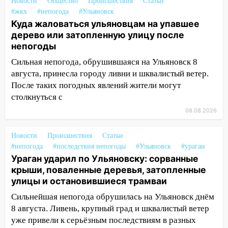
пытаются расчистить ливнёвки, не
Новости
Общество
Происшествия
Статьи
дождавшись коммунальщиков
#жкх
#непогода
#Ульяновск
Куда жаловаться ульяновцам на упавшее
14:16
Шторм продолжает ломать город:
дерево или затопленную улицу после
на улице Любови Шевцовой рухнул
непогоды
светофор
Сильная непогода, обрушившаяся на Ульяновск 8
14:14
Студента из Ульяновска обманули
августа, принесла городу ливни и шквалистый ветер.
мошенники под видом преподавателя
После таких погодных явлений жители могут
столкнуться с
14:12
Куда жаловаться ульяновцам на
08.08.2026
упавшее дерево или затопленную улицу
после непогоды
Новости
Происшествия
Статьи
13:59
В Новом городе ураганным
#непогода
#последствия непогоды
#Ульяновск
#ураган
ветром сорвало опалубку со
Ураган ударил по Ульяновску: сорванные
строящегося дома
крыши, поваленные деревья, затопленные
улицы и остановившиеся трамваи
13:54
В мэрии Ульяновска рассказали,
как устраняют последствия мощного
Сильнейшая непогода обрушилась на Ульяновск днём
шторма
8 августа. Ливень, крупный град и шквалистый ветер
уже привели к серьёзным последствиям в разных
13:49
Стихия продолжает крушить