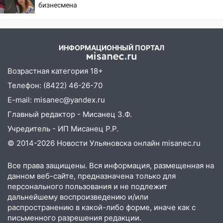
Ульяновской области
бизнесмена
08:30
Поджог со свечой, 16 сгоревших
домов и выстрел за водку
ИНФОРМАЦИОННЫЙ ПОРТАЛ
07:50
Какая погоды будет днем 8
августа
Возрастная категория 18+
06:45
Императорский мост в
Телефон: (8422) 46-26-70
Ульяновске останется закрытым до
E-mail: misanec@yandex.ru
утра 10 августа
Главный редактор - Мисанец З.Ф.
05:18
Судьба готовит сюрприз: гороскоп
Учредитель - ИП Мисанец Р.Р.
на 8 августа — кому повезет с
деньгами, а кого ждет неожиданная
© 2014-2026 Новости Ульяновска онлайн
misanec.ru
встреча
Все права защищены. Вся информация, размещенная на
04:47
В Ульяновской области объявили
данном веб-сайте, предназначена только для
ракетную опасность: звучат сирены
персонального пользования и не подлежит
дальнейшему воспроизведению и/или
07.08.2026
распространению в какой-либо форме, иначе как с
20:40
Ульяновские аграрии смогут
письменного разрешения редакции.