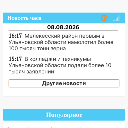
Новость часа
08.08.2026
16:17
Мелекесский район первым в
Ульяновской области намолотил более
100 тысяч тонн зерна
15:17
В колледжи и техникумы
Ульяновской области подали более 10
тысяч заявлений
15:04
Фоторепортаж с улиц Ульяновска
Другие новости
после шторма: поваленные деревья и
затопленные улицы
14:28
Ураган вырвал остановку на улице
Деева в Заволжье
Популярное
14:26
Жители Ульяновска сами