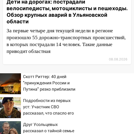
ДТП с шестилетним ребёнком на улице
Дети на дорогах: пострадали
Федерации
велосипедисты, мотоциклисты и пешеходы.
Обзор крупных аварий в Ульяновской
12:01
Пьяная женщина сбила
области
шестилетнего ребёнка на улице
За первые четыре дня текущей недели в регионе
Федерации: возбуждено уголовное дело
произошло 55 дорожно-транспортных происшествий,
11:16
В Ульяновске ищут 37-летнего
в которых пострадали 14 человек. Такие данные
мужчину, пропавшего ещё 19 июля
приводит областная
08.08.2026
10:30
От мотофристайла до прогулки с
хаски: куда сходить в Ульяновской
области 8–9 августа
Скотт Риттер: 40 дней
"принуждения России и
10:11
Директора ульяновской
Путина" резко приблизили
«Нефтяной топливной компании» будут
крах режима Зеленского
судить за неуплату 48,4 млн рублей
Подробности из первых
налогов
уст: Участник СВО
рассказал, что спасло его
09:28
Дети на дорогах: пострадали
в схватке с медведем
велосипедисты, мотоциклисты и
Друг Усольцевых
пешеходы. Обзор крупных аварий в
рассказал о тайной семье