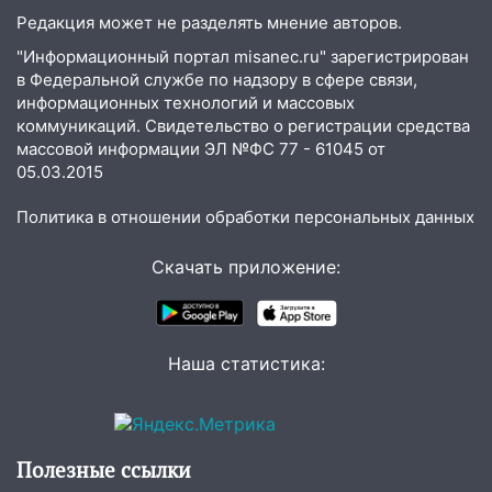
купить тракторы с отсрочкой платежа
Редакция может не разделять мнение авторов.
до декабря
"Информационный портал misanec.ru" зарегистрирован
19:34
В следственном управлении
в Федеральной службе по надзору в сфере связи,
состоялось торжественное
информационных технологий и массовых
мероприятие, приуроченное к
коммуникаций. Свидетельство о регистрации средства
празднованию Дня сотрудника органов
массовой информации ЭЛ №ФС 77 - 61045 от
следствия Российской Федерации
05.03.2015
19:30
Ульяновцев приглашают
Политика в отношении обработки персональных данных
поддержать «Симбирскую чебурашку»
на фестивале «ФормАРТ»
Скачать приложение:
18:11
Ульяновская область стала
пилотным регионом проекта
«Культурное долголетие»
Наша статистика:
17:23
Прогноз погоды в Ульяновской
области на 8 августа
17:16
В реанимацию Ульяновской
Полезные ссылки
областной больницы поступили шесть