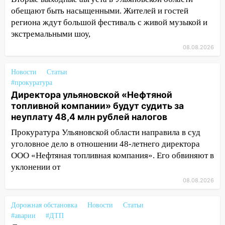
знакомого 191 тысячу рублей
обещают быть насыщенными. Жителей и гостей
региона ждут большой фестиваль с живой музыкой и
13:14
Ураган оторвал светофор на
экстремальными шоу,
проспекте Филатова в Ульяновске
08.08.2026
13:12
Дерево пробило крышу дома на
Новгородской в Ульяновске и рухнуло
Новости
Статьи
на электрощит
#прокуратура
13:10
В Заволжском районе дерево
Директора ульяновской «Нефтяной
упало во дворе
топливной компании» будут судить за
неуплату 48,4 млн рублей налогов
13:08
Ураган ударил по Ульяновску:
Прокуратура Ульяновской области направила в суд
сорванные крыши, поваленные деревья,
уголовное дело в отношении 48-летнего директора
затопленные улицы и остановившиеся
ООО «Нефтяная топливная компания». Его обвиняют в
трамваи
уклонении от
12:17
Ульяновск накрыл крупный град:
08.08.2026
после ливня город снова уходит под
воду
Дорожная обстановка
Новости
Статьи
12:12
Прокуратура взяла на контроль
#аварии
#ДТП