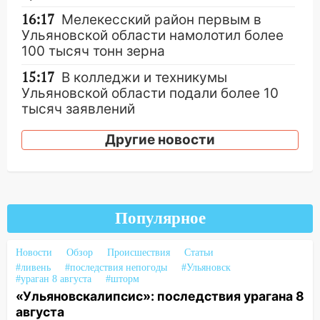
16:17
Мелекесский район первым в
Ульяновской области намолотил более
100 тысяч тонн зерна
15:17
В колледжи и техникумы
Ульяновской области подали более 10
тысяч заявлений
15:04
Фоторепортаж с улиц Ульяновска
Другие новости
после шторма: поваленные деревья и
затопленные улицы
14:28
Ураган вырвал остановку на улице
Деева в Заволжье
Популярное
14:26
Жители Ульяновска сами
пытаются расчистить ливнёвки, не
Новости
Обзор
Происшествия
Статьи
дождавшись коммунальщиков
#ливень
#последствия непогоды
#Ульяновск
#ураган 8 августа
#шторм
14:16
Шторм продолжает ломать город:
«Ульяновскалипсис»: последствия урагана 8
на улице Любови Шевцовой рухнул
августа