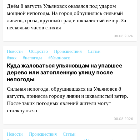
светофор
Днём 8 августа Ульяновск оказался под ударом
14:14
Студента из Ульяновска обманули
мощной непогоды. На город обрушились сильный
мошенники под видом преподавателя
ливень, гроза, крупный град и шквалистый ветер. За
несколько часов стихия
14:12
Куда жаловаться ульяновцам на
08.08.2026
упавшее дерево или затопленную улицу
после непогоды
Новости
Общество
Происшествия
Статьи
13:59
В Новом городе ураганным
#жкх
#непогода
#Ульяновск
ветром сорвало опалубку со
Куда жаловаться ульяновцам на упавшее
строящегося дома
дерево или затопленную улицу после
непогоды
13:54
В мэрии Ульяновска рассказали,
Сильная непогода, обрушившаяся на Ульяновск 8
как устраняют последствия мощного
шторма
августа, принесла городу ливни и шквалистый ветер.
После таких погодных явлений жители могут
13:49
Стихия продолжает крушить
столкнуться с
Ульяновск: дерево рухнуло на дом на
08.08.2026
Орджоникидзе
13:47
На Нижней Террасе мощным
Новости
Происшествия
Статьи