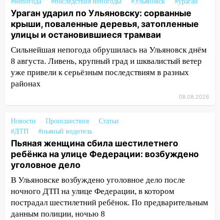
ветром вырвало дерево с корнем
#непогода
#последствия непогоды
#Ульяновск
#ураган
Ураган ударил по Ульяновску: сорванные
13:46
Сильный ветер сорвал крышу с
крыши, поваленные деревья, затопленные
СТО на проспекте Созидателей
улицы и остановившиеся трамваи
13:35
Непогода продолжает бить по
Сильнейшая непогода обрушилась на Ульяновск днём
транспорту: в Ульяновске трамвай
8 августа. Ливень, крупный град и шквалистый ветер
сошёл с рельсов
уже привели к серьёзным последствиям в разных
районах
13:22
Упавшие деревья перекрыли
дороги в Ульяновске: фото
08.08.2026
13:17
Непогода в Ульяновске не
Новости
Происшествия
Статьи
закончится сегодня: сильные ливни
#ДТП
#пьяный водитель
сохранятся 9 августа
Пьяная женщина сбила шестилетнего
ребёнка на улице Федерации: возбуждено
13:15
Трижды «брал в долг» без спроса:
уголовное дело
житель Вешкаймского района похитил у
знакомого 191 тысячу рублей
В Ульяновске возбуждено уголовное дело после
ночного ДТП на улице Федерации, в котором
13:14
Ураган оторвал светофор на
пострадал шестилетний ребёнок. По предварительным
проспекте Филатова в Ульяновске
данным полиции, ночью 8