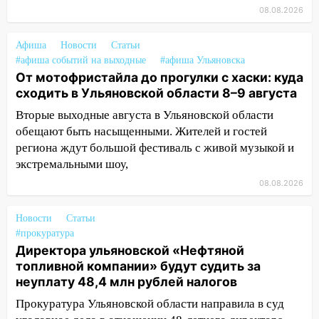
13:12
Дерево пробило крышу дома на
08.08.2026
Новгородской в Ульяновске и рухнуло
на электрощит
Афиша
Новости
Статьи
#афиша событий на выходные
#афиша Ульяновска
13:10
В Заволжском районе дерево
От мотофристайла до прогулки с хаски: куда
упало во дворе
сходить в Ульяновской области 8–9 августа
13:08
Ураган ударил по Ульяновску:
Вторые выходные августа в Ульяновской области
сорванные крыши, поваленные деревья,
обещают быть насыщенными. Жителей и гостей
затопленные улицы и остановившиеся
региона ждут большой фестиваль с живой музыкой и
трамваи
экстремальными шоу,
12:17
Ульяновск накрыл крупный град:
08.08.2026
после ливня город снова уходит под
воду
Новости
Статьи
#прокуратура
12:12
Прокуратура взяла на контроль
Директора ульяновской «Нефтяной
ДТП с шестилетним ребёнком на улице
топливной компании» будут судить за
Федерации
неуплату 48,4 млн рублей налогов
12:01
Пьяная женщина сбила
Прокуратура Ульяновской области направила в суд
шестилетнего ребёнка на улице