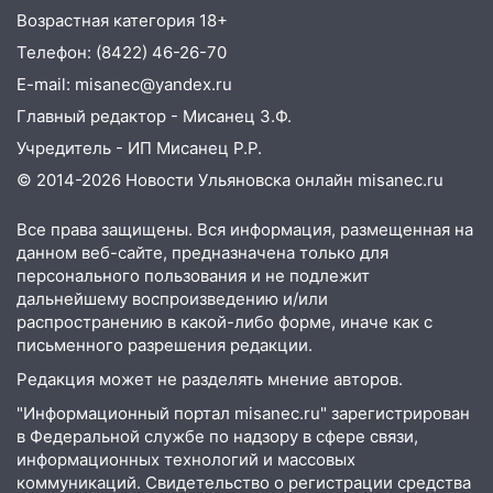
07:50
Какая погоды будет днем 8
Возрастная категория 18+
августа
Телефон: (8422) 46-26-70
06:45
Императорский мост в
E-mail: misanec@yandex.ru
Ульяновске останется закрытым до
Главный редактор - Мисанец З.Ф.
утра 10 августа
Учредитель - ИП Мисанец Р.Р.
05:18
Судьба готовит сюрприз: гороскоп
© 2014-2026 Новости Ульяновска онлайн
misanec.ru
на 8 августа — кому повезет с
деньгами, а кого ждет неожиданная
Все права защищены. Вся информация, размещенная на
встреча
данном веб-сайте, предназначена только для
04:47
В Ульяновской области объявили
персонального пользования и не подлежит
ракетную опасность: звучат сирены
дальнейшему воспроизведению и/или
распространению в какой-либо форме, иначе как с
07.08.2026
письменного разрешения редакции.
20:40
Ульяновские аграрии смогут
Редакция может не разделять мнение авторов.
купить тракторы с отсрочкой платежа
до декабря
"Информационный портал misanec.ru" зарегистрирован
в Федеральной службе по надзору в сфере связи,
19:34
В следственном управлении
информационных технологий и массовых
состоялось торжественное
коммуникаций. Свидетельство о регистрации средства