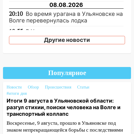
08.08.2026
20:10
Во время урагана в Ульяновске на
Волге перевернулась лодка
19:55
В Ульяновске упавшее дерево
заблокировало в машине двух женщин
Другие новости
17:15
В Ульяновской области
ремонтируют девять мостов: один уже
готов, ещё два — почти завершены
Популярное
17:00
«Ульяновскалипсис»: последствия
урагана 8 августа
Новости
Обзор
Происшествия
Статьи
16:38
Прогноз погоды в Ульяновской
#итоги дня
области на 9 августа
Итоги 9 августа в Ульяновской области:
разгул стихии, поиски человека на Волге и
16:34
Из-за мощной непогоды в
транспортный коллапс
Ульяновске отменили фестиваль «Наше
время»
Воскресенье, 9 августа, прошло в Ульяновске под
знаком непрекращающейся борьбы с последствиями
16:17
Мелекесский район первым в