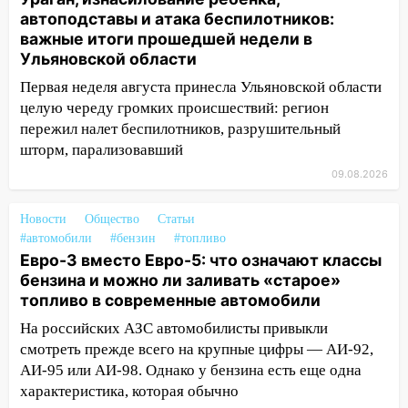
13:46
Сильный ветер сорвал крышу с
автоподставы и атака беспилотников:
СТО на проспекте Созидателей
важные итоги прошедшей недели в
13:35
Ульяновской области
Непогода продолжает бить по
транспорту: в Ульяновске трамвай
Первая неделя августа принесла Ульяновской области
сошёл с рельсов
целую череду громких происшествий: регион
пережил налет беспилотников, разрушительный
13:22
Упавшие деревья перекрыли
шторм, парализовавший
дороги в Ульяновске: фото
09.08.2026
13:17
Непогода в Ульяновске не
закончится сегодня: сильные ливни
Новости
Общество
Статьи
сохранятся 9 августа
#автомобили
#бензин
#топливо
13:15
Евро-3 вместо Евро-5: что означают классы
Трижды «брал в долг» без спроса:
бензина и можно ли заливать «старое»
житель Вешкаймского района похитил у
топливо в современные автомобили
знакомого 191 тысячу рублей
На российских АЗС автомобилисты привыкли
13:14
Ураган оторвал светофор на
смотреть прежде всего на крупные цифры — АИ-92,
проспекте Филатова в Ульяновске
АИ-95 или АИ-98. Однако у бензина есть еще одна
13:12
Дерево пробило крышу дома на
характеристика, которая обычно