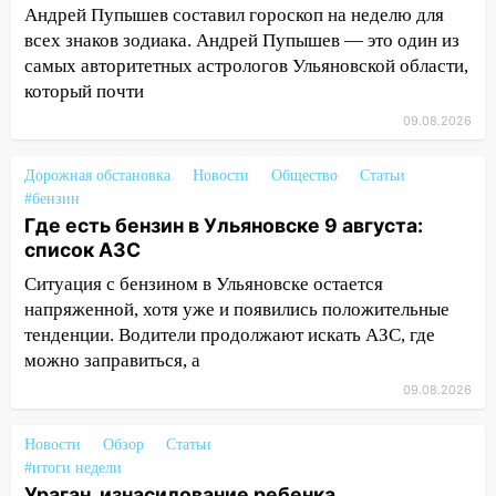
14:14
Студента из Ульяновска обманули
Андрей Пупышев составил гороскоп на неделю для
мошенники под видом преподавателя
всех знаков зодиака. Андрей Пупышев — это один из
самых авторитетных астрологов Ульяновской области,
14:12
Куда жаловаться ульяновцам на
который почти
упавшее дерево или затопленную улицу
09.08.2026
после непогоды
13:59
В Новом городе ураганным
Дорожная обстановка
Новости
Общество
Статьи
ветром сорвало опалубку со
#бензин
строящегося дома
Где есть бензин в Ульяновске 9 августа:
список АЗС
13:54
В мэрии Ульяновска рассказали,
как устраняют последствия мощного
Ситуация с бензином в Ульяновске остается
шторма
напряженной, хотя уже и появились положительные
тенденции. Водители продолжают искать АЗС, где
13:49
Стихия продолжает крушить
можно заправиться, а
Ульяновск: дерево рухнуло на дом на
09.08.2026
Орджоникидзе
13:47
На Нижней Террасе мощным
Новости
Обзор
Статьи
ветром вырвало дерево с корнем
#итоги недели
Ураган, изнасилование ребенка,