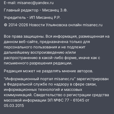
E-mail: misanec@yandex.ru
11:16
В Ульяновске ищут 37-летнего
мужчину, пропавшего ещё 19 июля
Главный редактор - Мисанец З.Ф.
Учредитель - ИП Мисанец Р.Р.
10:30
От мотофристайла до прогулки с
хаски: куда сходить в Ульяновской
© 2014-2026 Новости Ульяновска онлайн
misanec.ru
области 8–9 августа
Все права защищены. Вся информация, размещенная на
10:11
Директора ульяновской
данном веб-сайте, предназначена только для
«Нефтяной топливной компании» будут
персонального пользования и не подлежит
судить за неуплату 48,4 млн рублей
дальнейшему воспроизведению и/или
налогов
распространению в какой-либо форме, иначе как с
письменного разрешения редакции.
09:28
Дети на дорогах: пострадали
Редакция может не разделять мнение авторов.
велосипедисты, мотоциклисты и
пешеходы. Обзор крупных аварий в
"Информационный портал misanec.ru" зарегистрирован
Ульяновской области
в Федеральной службе по надзору в сфере связи,
информационных технологий и массовых
08:30
Поджог со свечой, 16 сгоревших
коммуникаций. Свидетельство о регистрации средства
домов и выстрел за водку
массовой информации ЭЛ №ФС 77 - 61045 от
05.03.2015
07:50
Какая погоды будет днем 8
августа