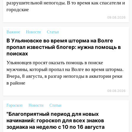
разрушительной непогоды. В то время как спасатели и
Ульяновской области намолотил более
городские
100 тысяч тонн зерна
09.08.2026
15:17
В колледжи и техникумы
Ульяновской области подали более 10
Важное
Новости
Статьи
тысяч заявлений
В Ульяновске во время шторма на Волге
15:04
Фоторепортаж с улиц Ульяновска
пропал известный блогер: нужна помощь в
после шторма: поваленные деревья и
поисках
затопленные улицы
Ульяновцев просят оказать помощь в поиске
мужчины, который пропал на Волге во время шторма.
14:28
Ураган вырвал остановку на улице
Вчера, 8 августа, в разгар непогоды в акватории реки
Деева в Заволжье
в районе
14:26
Жители Ульяновска сами
09.08.2026
пытаются расчистить ливнёвки, не
дождавшись коммунальщиков
Гороскоп
Новости
Статьи
14:16
Шторм продолжает ломать город:
"Благоприятный период для новых
на улице Любови Шевцовой рухнул
начинаний: гороскоп для всех знаков
светофор
зодиака на неделю с 10 по 16 августа