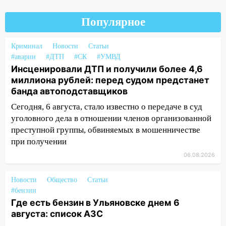
14:26
В Ульяновске ограничат движение
по улице Ефремова
Популярное
14:23
67% ульяновцев готовы
передумать увольняться, если им
Криминал
Новости
Статьи
повысят зарплату
#аварии
#ДТП
#СК
#УМВД
Инсценировали ДТП и получили более 4,6
14:01
Инсценировали ДТП и получили
миллиона рублей: перед судом предстанет
более 4,6 миллиона рублей: перед
банда автоподставщиков
судом предстанет банда
автоподставщиков
Сегодня, 6 августа, стало известно о передаче в суд
уголовного дела в отношении членов организованной
13:36
В Инзе произошел крупный пожар
преступной группы, обвиняемых в мошенничестве
при получении
13:00
В суде защитили репутацию
мужчины, которого необоснованно
06.08.2026
обвиняли в жестоком обращении с
животными
Новости
Общество
Статьи
#бензин
12:28
Миллион на «льготниках»: в
Где есть бензин в Ульяновске днем 6
Ульяновской области перевозчик
августа: список АЗС
провернул хитрую схему с чужими