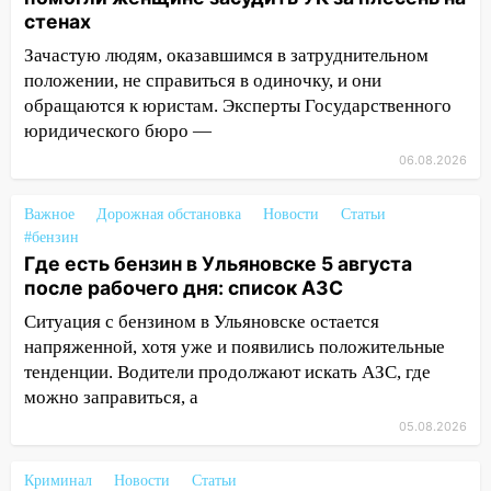
51-летний мужчина
стенах
09:50
В Ульяновске черный коршун
Зачастую людям, оказавшимся в затруднительном
застрял в тепловозе
положении, не справиться в одиночку, и они
обращаются к юристам. Эксперты Государственного
09:44
Ульяновские спасатели помогли
юридического бюро —
юному велосипедисту на улице
06.08.2026
Чернышевского
08:21
В Заволжском районе украли два
Важное
Дорожная обстановка
Новости
Статьи
велосипеда
#бензин
Где есть бензин в Ульяновске 5 августа
07:18
В Ульяновск идет
после рабочего дня: список АЗС
тридцатиградусная жара: какая будет
погода в четверг
Ситуация с бензином в Ульяновске остается
напряженной, хотя уже и появились положительные
06:00
Четыре года борьбы: ульяновские
тенденции. Водители продолжают искать АЗС, где
юристы помогли женщине засудить УК
можно заправиться, а
за плесень на стенах
05.08.2026
05:00
Кому 6 августа звезды сулят
прибыль, а кому — испытания на
Криминал
Новости
Статьи