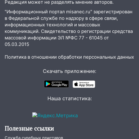
Редакция может не разделять мнение авторов.
14:32
На Ульяновскую область
"Информационный портал misanec.ru" зарегистрирован
надвигается жара
в Федеральной службе по надзору в сфере связи,
информационных технологий и массовых
14:08
Пешеход переходил по «зебре»:
коммуникаций. Свидетельство о регистрации средства
подробности серьезной аварии на
массовой информации ЭЛ №ФС 77 - 61045 от
Фруктовой
05.03.2015
13:30
В Димитровграде на улице
Политика в отношении обработки персональных данных
Трудовой горело здание
Скачать приложение:
13:00
Водитель без прав врезался в
припаркованный автомобиль
12:37
Переезжал «зебру» на
велосипеде и попал под колеса
Наша статистика:
12:18
Вспыхнул изнутри: в
Железнодорожном районе горела дача
11:33
В Засвияжье под колёса авто
Полезные ссылки
попал мужчина
Служба судебных приставов