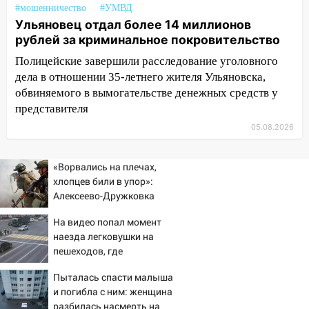
прочность
#мошенничество
#УМВД
Ульяновец отдал более 14 миллионов
05.08.2026
рублей за криминальное покровительство
22:58
Соцсети: на проспекте Тюленева
Полицейские завершили расследование уголовного
ДТП с мотоциклистом
дела в отношении 35-летнего жителя Ульяновска,
20:22
Мошенники обманули 92-летнюю
обвиняемого в вымогательстве денежных средств у
жительницу Ульяновской области
представителя
19:14
Житель Ульяновской области
05.08.2026
подвез троих незнакомцев на трассе и
заработал уголовное дело
«Ворвались на плечах,
хлопцев били в упор»:
18:14
Прогноз погоды на 6 августа в
Алексеево-Дружковка
Ульяновской области
стала могильником для
На видео попал момент
18:00
Мотофристайл, рок и силовой
«птах Мадьяра»
наезда легковушки на
экстрим: в Ульяновске пройдет
пешеходов, где
большой фестиваль «Наше время»
пострадали минимум
Пыталась спасти малыша
17:30
восемь человек
Где есть бензин в Ульяновске 5
и погибла с ним: женщина
06/08/2026 – Новости
августа после рабочего дня: список АЗС
разбилась насмерть на