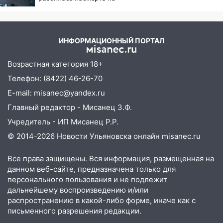
17:05
глазах у детей 06/08/2026
«Обыск» по видеосвязи: в
– Новости
Ульяновске задержали 19-летнюю
сообщницу мошенников
ИНФОРМАЦИОННЫЙ ПОРТАЛ
16:12
Едва не перерезал горло: в
Вешкайме посиделки с судимым
Возрастная категория 18+
знакомым закончились для женщины
Телефон: (8422) 46-26-70
больницей
E-mail: misanec@yandex.ru
16:06
18-летняя девушка без прав
Главный редактор - Мисанец З.Ф.
перевернулась на мопеде и попала в
Учредитель - ИП Мисанец Р.Р.
больницу
© 2014-2026 Новости Ульяновска онлайн
misanec.ru
15:59
Ульяновец отдал более 14
миллионов рублей за криминальное
Все права защищены. Вся информация, размещенная на
покровительство
данном веб-сайте, предназначена только для
персонального пользования и не подлежит
15:32
На «кольце» кроссовер сбил 18-
дальнейшему воспроизведению и/или
летнего мопедиста
распространению в какой-либо форме, иначе как с
15:00
В Ульяновске после тройного ДТП
письменного разрешения редакции.
госпитализировали 25-летнего байкера