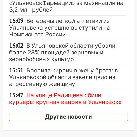
«УльяновскФармации» за махинации на
3,2 млн рублей
16:09
Ветераны легкой атлетики из
Ульяновска успешно выступили на
Чемпионате России
16:02
В Ульяновской области убрали
более 28% площадей зерновых и
зернобобовых культур
15:51
Бросила кирпич в жену брата: в
Ульяновской области завели дело на
агрессивную женщину
15:47
На улице Радищева сбили
курьера: крупная авария в Ульяновске
15:15
Проводил до квартиры и ограбил:
Другие новости
новый кавалер женщины оказался
рецидивистом