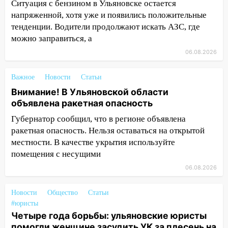
проездными
Ситуация с бензином в Ульяновске остается
напряженной, хотя уже и появились положительные
12:10
Ульяновский алиментщик накопил
тенденции. Водители продолжают искать АЗС, где
120 тысяч долга
можно заправиться, а
11:49
Снят режим «Ракетная
06.08.2026
опасность» на территории Ульяновской
области
Важное
Новости
Статьи
11:30
Внимание! В Ульяновской области
Кабмин РФ разрешил до 1 июля
объявлена ракетная опасность
2027 года импорт, выпуск и обращение
бензина Евро 2, Евро 3, Евро 4
Губернатор сообщил, что в регионе объявлена
ракетная опасность. Нельзя оставаться на открытой
11:12
Соцсети: на Рябикова автомобиль
местности. В качестве укрытия используйте
врезался в забор
помещения с несущими
10:27
Где есть бензин в Ульяновске
06.08.2026
днем 6 августа: список АЗС
10:16
Внимание! В Ульяновской области
Новости
Общество
Статьи
объявлена ракетная опасность
#юристы
Четыре года борьбы: ульяновские юристы
10:00
В Старомайнском районе утонул
помогли женщине засудить УК за плесень на