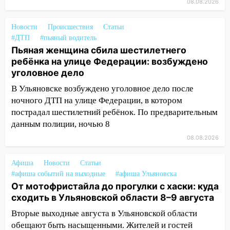
08.08.2026
транспорту: в Ульяновске трамвай
сошёл с рельсов
Новости
Происшествия
Статьи
#ДТП
#пьяный водитель
13:22
Упавшие деревья перекрыли
Пьяная женщина сбила шестилетнего
дороги в Ульяновске: фото
ребёнка на улице Федерации: возбуждено
13:17
Непогода в Ульяновске не
уголовное дело
закончится сегодня: сильные ливни
В Ульяновске возбуждено уголовное дело после
сохранятся 9 августа
ночного ДТП на улице Федерации, в котором
13:15
пострадал шестилетний ребёнок. По предварительным
Трижды «брал в долг» без спроса:
житель Вешкаймского района похитил у
данным полиции, ночью 8
знакомого 191 тысячу рублей
08.08.2026
13:14
Ураган оторвал светофор на
Афиша
Новости
Статьи
проспекте Филатова в Ульяновске
#афиша событий на выходные
#афиша Ульяновска
13:12
Дерево пробило крышу дома на
От мотофристайла до прогулки с хаски: куда
Новгородской в Ульяновске и рухнуло
сходить в Ульяновской области 8–9 августа
на электрощит
Вторые выходные августа в Ульяновской области
обещают быть насыщенными. Жителей и гостей
13:10
В Заволжском районе дерево