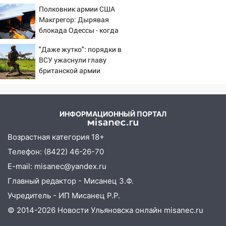
против Трампа
10:30
От мотофристайла до прогулки с
Полковник армии США
хаски: куда сходить в Ульяновской
Макгрегор: Дырявая
области 8–9 августа
блокада Одессы - когда
же в командовании ВМФ
10:11
Директора ульяновской
"Даже жутко": порядки в
России за это полетят
«Нефтяной топливной компании» будут
ВСУ ужаснули главу
головы?
судить за неуплату 48,4 млн рублей
британской армии
налогов
09:28
Дети на дорогах: пострадали
велосипедисты, мотоциклисты и
ИНФОРМАЦИОННЫЙ ПОРТАЛ
пешеходы. Обзор крупных аварий в
Ульяновской области
Возрастная категория 18+
08:30
Поджог со свечой, 16 сгоревших
Телефон: (8422) 46-26-70
домов и выстрел за водку
E-mail: misanec@yandex.ru
07:50
Какая погоды будет днем 8
Главный редактор - Мисанец З.Ф.
августа
Учредитель - ИП Мисанец Р.Р.
06:45
Императорский мост в
© 2014-2026 Новости Ульяновска онлайн
misanec.ru
Ульяновске останется закрытым до