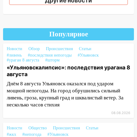
Другие новости
15:17
В колледжи и техникумы
Ульяновской области подали более 10
тысяч заявлений
15:04
Фоторепортаж с улиц Ульяновска
Популярное
после шторма: поваленные деревья и
затопленные улицы
Новости
Обзор
Происшествия
Статьи
14:28
Ураган вырвал остановку на улице
#ливень
#последствия непогоды
#Ульяновск
Деева в Заволжье
#ураган 8 августа
#шторм
«Ульяновскалипсис»: последствия урагана 8
14:26
Жители Ульяновска сами
августа
пытаются расчистить ливнёвки, не
Днём 8 августа Ульяновск оказался под ударом
дождавшись коммунальщиков
мощной непогоды. На город обрушились сильный
14:16
Шторм продолжает ломать город:
ливень, гроза, крупный град и шквалистый ветер. За
на улице Любови Шевцовой рухнул
несколько часов стихия
светофор
08.08.2026
14:14
Студента из Ульяновска обманули
мошенники под видом преподавателя
Новости
Общество
Происшествия
Статьи
#жкх
#непогода
#Ульяновск