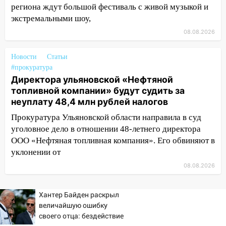
региона ждут большой фестиваль с живой музыкой и
упало во дворе
экстремальными шоу,
13:08
Ураган ударил по Ульяновску:
08.08.2026
сорванные крыши, поваленные деревья,
затопленные улицы и остановившиеся
Новости
Статьи
трамваи
#прокуратура
12:17
Ульяновск накрыл крупный град:
Директора ульяновской «Нефтяной
после ливня город снова уходит под
топливной компании» будут судить за
воду
неуплату 48,4 млн рублей налогов
Прокуратура Ульяновской области направила в суд
12:12
Прокуратура взяла на контроль
уголовное дело в отношении 48-летнего директора
ДТП с шестилетним ребёнком на улице
ООО «Нефтяная топливная компания». Его обвиняют в
Федерации
уклонении от
12:01
Пьяная женщина сбила
08.08.2026
шестилетнего ребёнка на улице
Федерации: возбуждено уголовное дело
Хантер Байден раскрыл
11:16
В Ульяновске ищут 37-летнего
величайшую ошибку
мужчину, пропавшего ещё 19 июля
своего отца: бездействие