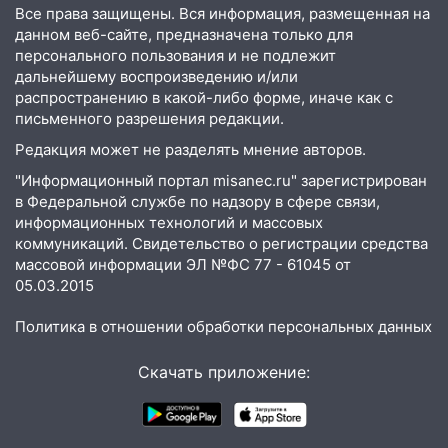
утра 10 августа
Все права защищены. Вся информация, размещенная на
данном веб-сайте, предназначена только для
05:18
Судьба готовит сюрприз: гороскоп
персонального пользования и не подлежит
на 8 августа — кому повезет с
дальнейшему воспроизведению и/или
деньгами, а кого ждет неожиданная
распространению в какой-либо форме, иначе как с
встреча
письменного разрешения редакции.
04:47
В Ульяновской области объявили
Редакция может не разделять мнение авторов.
ракетную опасность: звучат сирены
"Информационный портал misanec.ru" зарегистрирован
07.08.2026
в Федеральной службе по надзору в сфере связи,
информационных технологий и массовых
20:40
Ульяновские аграрии смогут
коммуникаций. Свидетельство о регистрации средства
купить тракторы с отсрочкой платежа
массовой информации ЭЛ №ФС 77 - 61045 от
до декабря
05.03.2015
19:34
В следственном управлении
Политика в отношении обработки персональных данных
состоялось торжественное
мероприятие, приуроченное к
Скачать приложение:
празднованию Дня сотрудника органов
следствия Российской Федерации
19:30
Ульяновцев приглашают