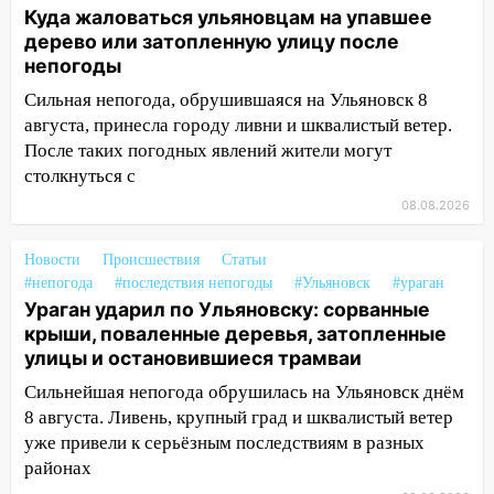
14:12
Куда жаловаться ульяновцам на
Куда жаловаться ульяновцам на упавшее
упавшее дерево или затопленную улицу
дерево или затопленную улицу после
после непогоды
непогоды
13:59
В Новом городе ураганным
Сильная непогода, обрушившаяся на Ульяновск 8
ветром сорвало опалубку со
августа, принесла городу ливни и шквалистый ветер.
строящегося дома
После таких погодных явлений жители могут
столкнуться с
13:54
В мэрии Ульяновска рассказали,
как устраняют последствия мощного
08.08.2026
шторма
Новости
Происшествия
Статьи
13:49
Стихия продолжает крушить
#непогода
#последствия непогоды
#Ульяновск
#ураган
Ульяновск: дерево рухнуло на дом на
Ураган ударил по Ульяновску: сорванные
Орджоникидзе
крыши, поваленные деревья, затопленные
улицы и остановившиеся трамваи
13:47
На Нижней Террасе мощным
ветром вырвало дерево с корнем
Сильнейшая непогода обрушилась на Ульяновск днём
8 августа. Ливень, крупный град и шквалистый ветер
13:46
Сильный ветер сорвал крышу с
уже привели к серьёзным последствиям в разных
СТО на проспекте Созидателей
районах
13:35
Непогода продолжает бить по