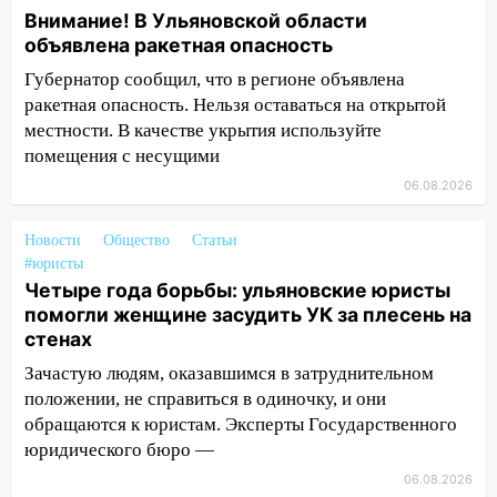
животными
Внимание! В Ульяновской области
12:28
Миллион на «льготниках»: в
объявлена ракетная опасность
Ульяновской области перевозчик
Губернатор сообщил, что в регионе объявлена
провернул хитрую схему с чужими
ракетная опасность. Нельзя оставаться на открытой
проездными
местности. В качестве укрытия используйте
помещения с несущими
12:10
Ульяновский алиментщик накопил
120 тысяч долга
06.08.2026
11:49
Снят режим «Ракетная
Новости
Общество
Статьи
опасность» на территории Ульяновской
#юристы
области
Четыре года борьбы: ульяновские юристы
11:30
Кабмин РФ разрешил до 1 июля
помогли женщине засудить УК за плесень на
2027 года импорт, выпуск и обращение
стенах
бензина Евро 2, Евро 3, Евро 4
Зачастую людям, оказавшимся в затруднительном
положении, не справиться в одиночку, и они
11:12
Соцсети: на Рябикова автомобиль
обращаются к юристам. Эксперты Государственного
врезался в забор
юридического бюро —
10:27
Где есть бензин в Ульяновске
06.08.2026
днем 6 августа: список АЗС