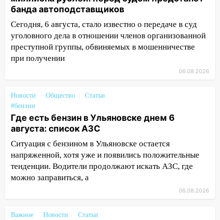
банда автоподставщиков
15:15
Проводил до квартиры и ограбил:
новый кавалер женщины оказался
Сегодня, 6 августа, стало известно о передаче в суд
рецидивистом
уголовного дела в отношении членов организованной
преступной группы, обвиняемых в мошенничестве
14:26
В Ульяновске ограничат движение
при получении
по улице Ефремова
06.08.2026
14:23
67% ульяновцев готовы
передумать увольняться, если им
Новости
Общество
Статьи
повысят зарплату
#бензин
Где есть бензин в Ульяновске днем 6
14:01
Инсценировали ДТП и получили
августа: список АЗС
более 4,6 миллиона рублей: перед
судом предстанет банда
Ситуация с бензином в Ульяновске остается
автоподставщиков
напряженной, хотя уже и появились положительные
тенденции. Водители продолжают искать АЗС, где
13:36
В Инзе произошел крупный пожар
можно заправиться, а
13:00
В суде защитили репутацию
06.08.2026
мужчины, которого необоснованно
обвиняли в жестоком обращении с
Важное
Новости
Статьи