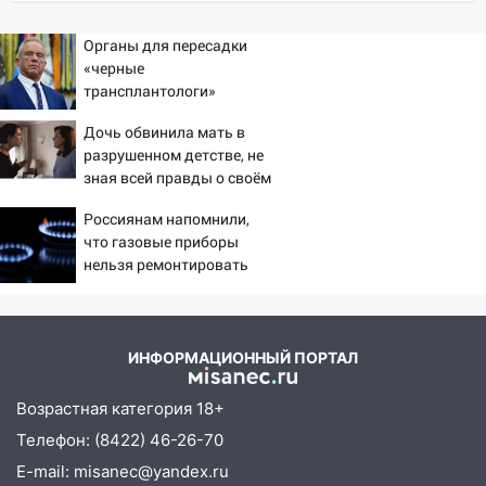
10:16
Внимание! В Ульяновской области
Органы для пересадки
объявлена ракетная опасность
«черные
трансплантологи»
10:00
В Старомайнском районе утонул
извлекали у еще живых
51-летний мужчина
Дочь обвинила мать в
пациентов
разрушенном детстве, не
09:50
В Ульяновске черный коршун
зная всей правды о своём
застрял в тепловозе
отце - история одной
Россиянам напомнили,
семьи
09:44
Ульяновские спасатели помогли
что газовые приборы
юному велосипедисту на улице
нельзя ремонтировать
Чернышевского
самостоятельно
08:21
В Заволжском районе украли два
велосипеда
ИНФОРМАЦИОННЫЙ ПОРТАЛ
07:18
В Ульяновск идет
тридцатиградусная жара: какая будет
Возрастная категория 18+
погода в четверг
Телефон: (8422) 46-26-70
06:00
Четыре года борьбы: ульяновские
E-mail: misanec@yandex.ru