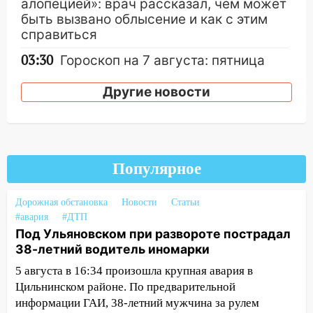
алопецией»: врач рассказал, чем может
быть вызвано облысение и как с этим
справиться
03:30
Гороскоп на 7 августа: пятница
принесет прилив творческой энергии и
отличные шансы исправить старые
Другие новости
ошибки
06.08.2026
23:20
Прогноз погоды на 7 августа в
Ульяновской области
Популярное
20:04
Ульяновцев приглашают на забег,
Дорожная обстановка
Новости
Статьи
посвящённый Дню воздушного флота
#авария
#ДТП
России
Под Ульяновском при развороте пострадал
19:12
В Ульяновской области
38-летний водитель иномарки
руководителя частной компании
5 августа в 16:34 произошла крупная авария в
наказали за сокрытие прошлого своего
Цильнинском районе. По предварительной
сотрудник
информации ГАИ, 38-летний мужчина за рулем