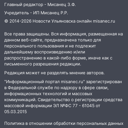
юристы помогли женщине засудить УК
Главный редактор - Мисанец З.Ф.
за плесень на стенах
Учредитель - ИП Мисанец Р.Р.
05:00
Кому 6 августа звезды сулят
© 2014-2026 Новости Ульяновска онлайн
misanec.ru
прибыль, а кому — испытания на
прочность
Все права защищены. Вся информация, размещенная на
05.08.2026
данном веб-сайте, предназначена только для
персонального пользования и не подлежит
22:58
Соцсети: на проспекте Тюленева
дальнейшему воспроизведению и/или
ДТП с мотоциклистом
распространению в какой-либо форме, иначе как с
письменного разрешения редакции.
20:22
Мошенники обманули 92-летнюю
жительницу Ульяновской области
Редакция может не разделять мнение авторов.
"Информационный портал misanec.ru" зарегистрирован
19:14
Житель Ульяновской области
в Федеральной службе по надзору в сфере связи,
подвез троих незнакомцев на трассе и
информационных технологий и массовых
заработал уголовное дело
коммуникаций. Свидетельство о регистрации средства
18:14
Прогноз погоды на 6 августа в
массовой информации ЭЛ №ФС 77 - 61045 от
Ульяновской области
05.03.2015
18:00
Мотофристайл, рок и силовой
Политика в отношении обработки персональных данных