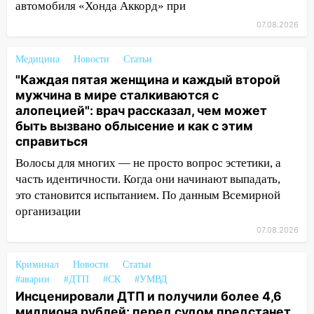
18:02
В Ульяновск едут звезды
автомобиля «Хонда Аккорд» при
баскетбола!
07.08.2026
17:08
Ульяновский областной суд
Медицина
Новости
Статьи
оставил в силе приговор руководству
«УльяновскФармации» за махинации на
"Каждая пятая женщина и каждый второй
3,2 млн рублей
мужчина в мире сталкиваются с
алопецией": врач рассказал, чем может
16:09
Ветераны легкой атлетики из
быть вызвано облысение и как с этим
Ульяновска успешно выступили на
справиться
Чемпионате России
Волосы для многих — не просто вопрос эстетики, а
16:02
В Ульяновской области убрали
часть идентичности. Когда они начинают выпадать,
более 28% площадей зерновых и
это становится испытанием. По данным Всемирной
зернобобовых культур
организации
15:51
Бросила кирпич в жену брата: в
07.08.2026
Ульяновской области завели дело на
агрессивную женщину
Криминал
Новости
Статьи
#аварии
#ДТП
#СК
#УМВД
15:47
На улице Радищева сбили
Инсценировали ДТП и получили более 4,6
курьера: крупная авария в Ульяновске
миллиона рублей: перед судом предстанет