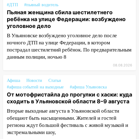
домов и выстрел за водку
#ДТП
#пьяный водитель
07:50
Пьяная женщина сбила шестилетнего
Какая погоды будет днем 8
ребёнка на улице Федерации: возбуждено
августа
уголовное дело
06:45
Императорский мост в
В Ульяновске возбуждено уголовное дело после
Ульяновске останется закрытым до
ночного ДТП на улице Федерации, в котором
утра 10 августа
пострадал шестилетний ребёнок. По предварительным
05:18
Судьба готовит сюрприз: гороскоп
данным полиции, ночью 8
на 8 августа — кому повезет с
08.08.2026
деньгами, а кого ждет неожиданная
встреча
Афиша
Новости
Статьи
04:47
В Ульяновской области объявили
#афиша событий на выходные
#афиша Ульяновска
От мотофристайла до прогулки с хаски: куда
ракетную опасность: звучат сирены
сходить в Ульяновской области 8–9 августа
07.08.2026
Вторые выходные августа в Ульяновской области
20:40
Ульяновские аграрии смогут
обещают быть насыщенными. Жителей и гостей
купить тракторы с отсрочкой платежа
региона ждут большой фестиваль с живой музыкой и
до декабря
экстремальными шоу,
19:34
В следственном управлении