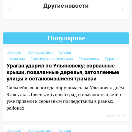
12:01
Пьяная женщина сбила
Другие новости
шестилетнего ребёнка на улице
Федерации: возбуждено уголовное дело
11:16
В Ульяновске ищут 37-летнего
мужчину, пропавшего ещё 19 июля
Популярное
10:30
От мотофристайла до прогулки с
хаски: куда сходить в Ульяновской
Новости
Происшествия
Статьи
области 8–9 августа
#непогода
#последствия непогоды
#Ульяновск
#ураган
10:11
Ураган ударил по Ульяновску: сорванные
Директора ульяновской
крыши, поваленные деревья, затопленные
«Нефтяной топливной компании» будут
улицы и остановившиеся трамваи
судить за неуплату 48,4 млн рублей
налогов
Сильнейшая непогода обрушилась на Ульяновск днём
8 августа. Ливень, крупный град и шквалистый ветер
09:28
Дети на дорогах: пострадали
уже привели к серьёзным последствиям в разных
велосипедисты, мотоциклисты и
районах
пешеходы. Обзор крупных аварий в
Ульяновской области
08.08.2026
08:30
Поджог со свечой, 16 сгоревших
Новости
Происшествия
Статьи