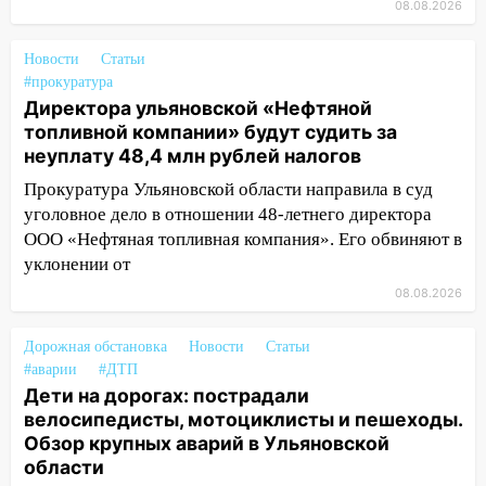
08.08.2026
состоялось торжественное
мероприятие, приуроченное к
Новости
Статьи
празднованию Дня сотрудника органов
#прокуратура
следствия Российской Федерации
Директора ульяновской «Нефтяной
топливной компании» будут судить за
19:30
Ульяновцев приглашают
неуплату 48,4 млн рублей налогов
поддержать «Симбирскую чебурашку»
на фестивале «ФормАРТ»
Прокуратура Ульяновской области направила в суд
уголовное дело в отношении 48-летнего директора
18:11
Ульяновская область стала
ООО «Нефтяная топливная компания». Его обвиняют в
пилотным регионом проекта
уклонении от
«Культурное долголетие»
08.08.2026
17:23
Прогноз погоды в Ульяновской
области на 8 августа
Дорожная обстановка
Новости
Статьи
#аварии
17:16
#ДТП
В реанимацию Ульяновской
Дети на дорогах: пострадали
областной больницы поступили шесть
велосипедисты, мотоциклисты и пешеходы.
новых аппаратов ИВЛ
Обзор крупных аварий в Ульяновской
16:51
В Чердаклинском районе
области