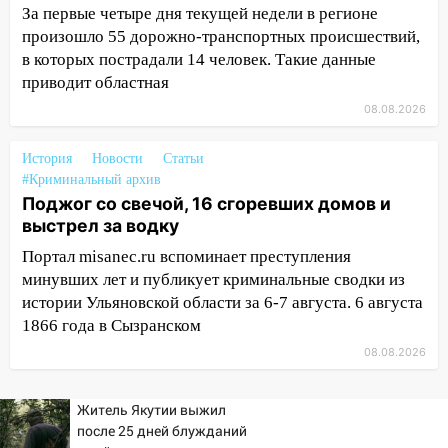
ремонтируют дороги, ставят остановки
За первые четыре дня текущей недели в регионе
и проводят новое освещение
произошло 55 дорожно-транспортных происшествий,
16:35
В Ульяновске установили ещё
в которых пострадали 14 человек. Такие данные
девять бункеров для крупногабаритного
приводит областная
мусора
08.08.2026
16:26
В Ульяновске бесплатно покажут
История
матч «Волги» под открытым небом
Новости
Статьи
#Криминальный архив
16:12
В Ульяновском госуниверситете
Поджог со свечой, 16 сгоревших домов и
разработают отечественный прибор для
выстрел за водку
цифровой ПЦР
Портал misanec.ru вспоминает преступления
15:47
Ульяновцы могут вернуть деньги
минувших лет и публикует криминальные сводки из
за абонементы закрывшегося фитнес-
истории Ульяновской области за 6-7 августа. 6 августа
клуба «Рекорд-Fitness»
1866 года в Сызранском
08.08.2026
15:34
После вмешательства
прокуратуры в селах Ульяновской
области привели в порядок детские
Житель Якутии выжил
площадки
после 25 дней блужданий