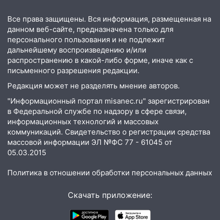
пассажира»
Все права защищены. Вся информация, размещенная на
13:20
В Ульяновске за один день
данном веб-сайте, предназначена только для
обокрали женщину на пляже и
персонального пользования и не подлежит
подростка в сквере
дальнейшему воспроизведению и/или
распространению в какой-либо форме, иначе как с
13:01
В Димитровграде мужчина
письменного разрешения редакции.
выбросил из машины страйкбольную
Редакция может не разделять мнение авторов.
гранату: его задержали
"Информационный портал misanec.ru" зарегистрирован
12:34
На Ульяновскую область
в Федеральной службе по надзору в сфере связи,
надвигается сильнейшая непогода: град
информационных технологий и массовых
и шквал до 27 м/с
коммуникаций. Свидетельство о регистрации средства
массовой информации ЭЛ №ФС 77 - 61045 от
12:31
Ульяновец хотел купить иномарку
05.03.2015
из Европы и потерял 760 тысяч рублей
Политика в отношении обработки персональных данных
12:20
В Чердаклинском районе
столкнулись «Лада» и Chevrolet:
Скачать приложение:
пострадал 14-летний подросток
12:00
Где есть бензин в Ульяновске 7