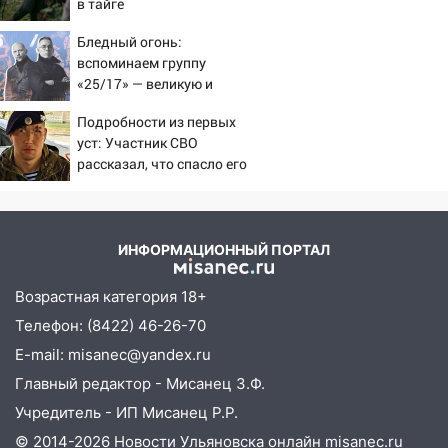
в тайге
15:27
Прокуратура проверяет
капремонт школы в селе Кивать
Бледный огонь:
вспоминаем группу
15:08
В Кузоватово после прокурорской
«25/17» — великую и
проверки обновили разметку на
(часто) ужасную
пешеходных переходах
Подробности из первых
уст: Участник СВО
14:40
На проспекте Гая в Ульяновске
рассказал, что спасло его
запретили остановку автомобилей на
в схватке с медведем
50-метровом участке
14:22
В Новом городе 8 августа пройдет
ИНФОРМАЦИОННЫЙ ПОРТАЛ
большой фестиваль «Наше время» с
мотофристайлом и концертом
Возрастная категория 18+
«Мураками»
Телефон: (8422) 46-26-70
14:04
Жару смоет ливнями: прогноз
E-mail: misanec@yandex.ru
погоды в Ульяновской области на
выходные 8-9 августа
Главный редактор - Мисанец З.Ф.
Учредитель - ИП Мисанец Р.Р.
13:30
В Ульяновске транспортные
© 2014-2026 Новости Ульяновска онлайн
misanec.ru
полицейские проведут акцию «Час