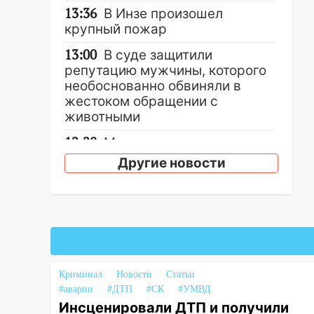
13:36
В Инзе произошел
крупный пожар
13:00
В суде защитили
репутацию мужчины, которого
необоснованно обвиняли в
жестоком обращении с
животными
12:28
Миллион на «льготниках»:
в Ульяновской области
Другие новости
перевозчик провернул хитрую
схему с чужими проездными
12:10
Ульяновский алиментщик
накопил 120 тысяч долга
11:49
Снят режим «Ракетная
опасность» на территории
Криминал
Новости
Статьи
Ульяновской области
#аварии
#ДТП
#СК
#УМВД
Инсценировали ДТП и получили
11:30
Кабмин РФ разрешил до 1