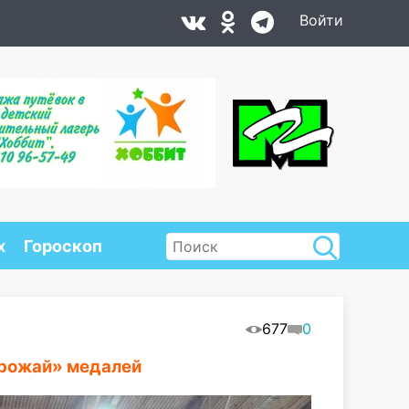
Войти
х
Гороскоп
677
0
урожай» медалей