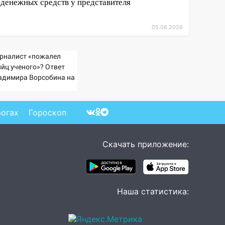
денежных средств у представителя
05.08.2026
рналист «пожалел
ийц ученого»? Ответ
адимира Ворсобина на
клики читателей
рогах
Гороскоп
Скачать приложение:
Наша статистика: