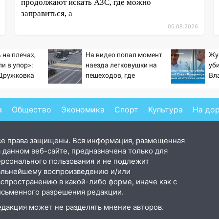
продолжают искать АЗС, где можно
заправиться, а
05.08.2026
 на плечах,
На видео попал момент
Жу
и в упор»:
наезда легковушки на
уб
-Дружковка
пешеходов, где
Вл
льником для
пострадали минимум
от
ьяра»
восемь человек
06/08/2026 – Новости
а
Общество
Экономика
Спорт
Культура
На до
се права защищены. Вся информация, размещенная
 данном веб-сайте, предназначена только для
ерсонального пользования и не подлежит
альнейшему воспроизведению и/или
аспространению в какой-либо форме, иначе как с
исьменного разрешения редакции.
едакция может не разделять мнение авторов.