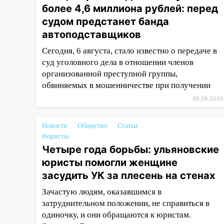
более 4,6 миллиона рублей: перед
июля 2027 года импорт, выпуск
судом предстанет банда
и обращение бензина Евро 2,
Евро 3, Евро 4
автоподставщиков
11:12
Соцсети: на Рябикова
Сегодня, 6 августа, стало известно о передаче в
автомобиль врезался в забор
суд уголовного дела в отношении членов
организованной преступной группы,
10:27
Где есть бензин в
обвиняемых в мошенничестве при получении
Ульяновске днем 6 августа:
06.08.2026
список АЗС
10:16
Внимание! В Ульяновской
Новости
Общество
Статьи
области объявлена ракетная
#юристы
опасность
Четыре года борьбы: ульяновские
10:00
В Старомайнском районе
юристы помогли женщине
утонул 51-летний мужчина
засудить УК за плесень на стенах
09:50
В Ульяновске черный
Зачастую людям, оказавшимся в
коршун застрял в тепловозе
затруднительном положении, не справиться в
одиночку, и они обращаются к юристам.
09:44
Ульяновские спасатели