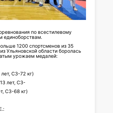
оревнования по всестилевому
ым единоборствам.
больше 1200 спортсменов из 35
 из Ульяновской области боролась
огатым урожаем медалей:
лет, СЗ-72 кг)
13 лет, СЗ-
т, СЗ-68 кг)
.: