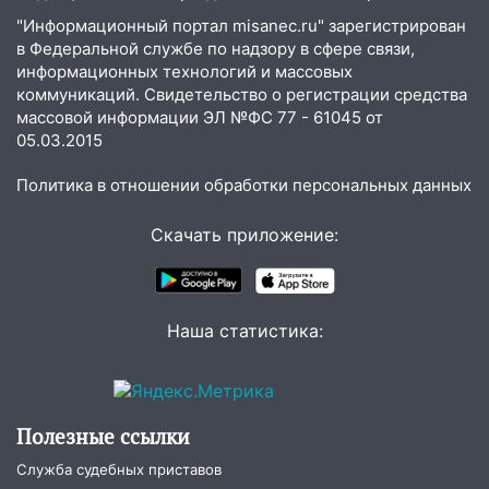
домов и выстрел за водку
"Информационный портал misanec.ru" зарегистрирован
в Федеральной службе по надзору в сфере связи,
07:50
Какая погоды будет днем 8
информационных технологий и массовых
августа
коммуникаций. Свидетельство о регистрации средства
массовой информации ЭЛ №ФС 77 - 61045 от
06:45
Императорский мост в
05.03.2015
Ульяновске останется закрытым до
утра 10 августа
Политика в отношении обработки персональных данных
05:18
Судьба готовит сюрприз: гороскоп
на 8 августа — кому повезет с
Скачать приложение:
деньгами, а кого ждет неожиданная
встреча
04:47
В Ульяновской области объявили
Наша статистика:
ракетную опасность: звучат сирены
07.08.2026
20:40
Ульяновские аграрии смогут
Полезные ссылки
купить тракторы с отсрочкой платежа
до декабря
Служба судебных приставов