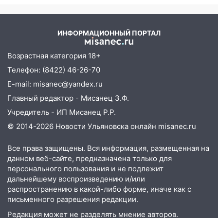
12:01
Пьяная женщина сбила
шестилетнего ребёнка на улице
Федерации: возбуждено уголовное дело
ИНФОРМАЦИОННЫЙ ПОРТАЛ
11:16
В Ульяновске ищут 37-летнего
Возрастная категория 18+
мужчину, пропавшего ещё 19 июля
Телефон: (8422) 46-26-70
10:30
От мотофристайла до прогулки с
E-mail: misanec@yandex.ru
хаски: куда сходить в Ульяновской
области 8–9 августа
Главный редактор - Мисанец З.Ф.
Учредитель - ИП Мисанец Р.Р.
10:11
Директора ульяновской
«Нефтяной топливной компании» будут
© 2014-2026 Новости Ульяновска онлайн
misanec.ru
судить за неуплату 48,4 млн рублей
налогов
Все права защищены. Вся информация, размещенная на
данном веб-сайте, предназначена только для
09:28
Дети на дорогах: пострадали
персонального пользования и не подлежит
велосипедисты, мотоциклисты и
дальнейшему воспроизведению и/или
пешеходы. Обзор крупных аварий в
распространению в какой-либо форме, иначе как с
Ульяновской области
письменного разрешения редакции.
08:30
Поджог со свечой, 16 сгоревших
Редакция может не разделять мнение авторов.