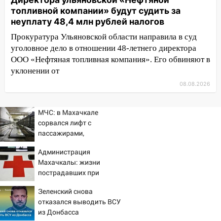
проспекте Филатова в Ульяновске
топливной компании» будут судить за
неуплату 48,4 млн рублей налогов
13:12
Дерево пробило крышу дома на
Прокуратура Ульяновской области направила в суд
Новгородской в Ульяновске и рухнуло
уголовное дело в отношении 48-летнего директора
на электрощит
ООО «Нефтяная топливная компания». Его обвиняют в
13:10
В Заволжском районе дерево
уклонении от
упало во дворе
08.08.2026
13:08
Ураган ударил по Ульяновску:
сорванные крыши, поваленные деревья,
МЧС: в Махачкале
затопленные улицы и остановившиеся
сорвался лифт с
трамваи
пассажирами,
пострадали четыре
12:17
Ульяновск накрыл крупный град:
Администрация
человека
после ливня город снова уходит под
Махачкалы: жизни
воду
пострадавших при
падении лифта ничто не
12:12
Прокуратура взяла на контроль
Зеленский снова
угрожает
ДТП с шестилетним ребёнком на улице
отказался выводить ВСУ
Федерации
из Донбасса