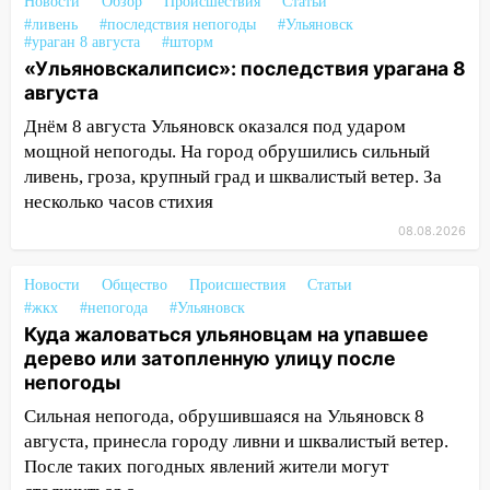
Новости
Обзор
Происшествия
Статьи
Ульяновске отменили фестиваль «Наше
#ливень
#последствия непогоды
#Ульяновск
время»
#ураган 8 августа
#шторм
«Ульяновскалипсис»: последствия урагана 8
16:17
Мелекесский район первым в
августа
Ульяновской области намолотил более
Днём 8 августа Ульяновск оказался под ударом
100 тысяч тонн зерна
мощной непогоды. На город обрушились сильный
15:17
В колледжи и техникумы
ливень, гроза, крупный град и шквалистый ветер. За
Ульяновской области подали более 10
несколько часов стихия
тысяч заявлений
08.08.2026
15:04
Фоторепортаж с улиц Ульяновска
после шторма: поваленные деревья и
Новости
Общество
Происшествия
Статьи
затопленные улицы
#жкх
#непогода
#Ульяновск
Куда жаловаться ульяновцам на упавшее
14:28
Ураган вырвал остановку на улице
дерево или затопленную улицу после
Деева в Заволжье
непогоды
14:26
Жители Ульяновска сами
Сильная непогода, обрушившаяся на Ульяновск 8
пытаются расчистить ливнёвки, не
августа, принесла городу ливни и шквалистый ветер.
дождавшись коммунальщиков
После таких погодных явлений жители могут