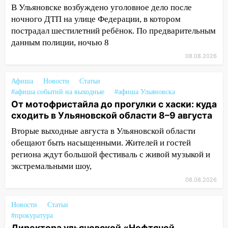
В Ульяновске возбуждено уголовное дело после
13:47
На Нижней Террасе мощным
ночного ДТП на улице Федерации, в котором
ветром вырвало дерево с корнем
пострадал шестилетний ребёнок. По предварительным
13:46
данным полиции, ночью 8
Сильный ветер сорвал крышу с
СТО на проспекте Созидателей
08.08.2026
13:35
Непогода продолжает бить по
Афиша
Новости
Статьи
транспорту: в Ульяновске трамвай
#афиша событий на выходные
#афиша Ульяновска
сошёл с рельсов
От мотофристайла до прогулки с хаски: куда
13:22
Упавшие деревья перекрыли
сходить в Ульяновской области 8–9 августа
дороги в Ульяновске: фото
Вторые выходные августа в Ульяновской области
обещают быть насыщенными. Жителей и гостей
13:17
Непогода в Ульяновске не
региона ждут большой фестиваль с живой музыкой и
закончится сегодня: сильные ливни
экстремальными шоу,
сохранятся 9 августа
08.08.2026
13:15
Трижды «брал в долг» без спроса:
житель Вешкаймского района похитил у
Новости
Статьи
знакомого 191 тысячу рублей
#прокуратура
13:14
Ураган оторвал светофор на
Директора ульяновской «Нефтяной