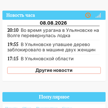
Новость часа
08.08.2026
20:10
Во время урагана в Ульяновске на
Волге перевернулась лодка
19:55
В Ульяновске упавшее дерево
заблокировало в машине двух женщин
17:15
В Ульяновской области
ремонтируют девять мостов: один уже
готов, ещё два — почти завершены
Другие новости
17:00
«Ульяновскалипсис»: последствия
урагана 8 августа
16:38
Прогноз погоды в Ульяновской
Популярное
области на 9 августа
16:34
Из-за мощной непогоды в