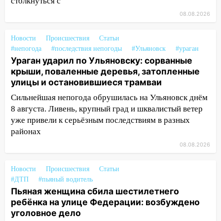
столкнуться с
14:16
Шторм продолжает ломать город:
на улице Любови Шевцовой рухнул
08.08.2026
светофор
Новости
Происшествия
Статьи
14:14
Студента из Ульяновска обманули
#непогода
#последствия непогоды
#Ульяновск
#ураган
мошенники под видом преподавателя
Ураган ударил по Ульяновску: сорванные
крыши, поваленные деревья, затопленные
14:12
Куда жаловаться ульяновцам на
улицы и остановившиеся трамваи
упавшее дерево или затопленную улицу
после непогоды
Сильнейшая непогода обрушилась на Ульяновск днём
8 августа. Ливень, крупный град и шквалистый ветер
13:59
В Новом городе ураганным
уже привели к серьёзным последствиям в разных
ветром сорвало опалубку со
районах
строящегося дома
08.08.2026
13:54
В мэрии Ульяновска рассказали,
как устраняют последствия мощного
Новости
Происшествия
Статьи
шторма
#ДТП
#пьяный водитель
Пьяная женщина сбила шестилетнего
13:49
Стихия продолжает крушить
ребёнка на улице Федерации: возбуждено
Ульяновск: дерево рухнуло на дом на
уголовное дело
Орджоникидзе