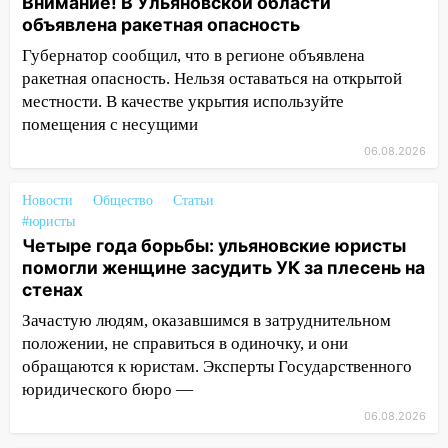
Внимание! В Ульяновской области
бензина Евро 2, Евро 3, Евро 4
объявлена ракетная опасность
11:12
Соцсети: на Рябикова автомобиль
Губернатор сообщил, что в регионе объявлена
врезался в забор
ракетная опасность. Нельзя оставаться на открытой
местности. В качестве укрытия используйте
10:27
Где есть бензин в Ульяновске
помещения с несущими
днем 6 августа: список АЗС
06.08.2026
10:16
Внимание! В Ульяновской области
объявлена ракетная опасность
Новости
Общество
Статьи
#юристы
10:00
В Старомайнском районе утонул
Четыре года борьбы: ульяновские юристы
51-летний мужчина
помогли женщине засудить УК за плесень на
09:50
В Ульяновске черный коршун
стенах
застрял в тепловозе
Зачастую людям, оказавшимся в затруднительном
положении, не справиться в одиночку, и они
09:44
Ульяновские спасатели помогли
обращаются к юристам. Эксперты Государственного
юному велосипедисту на улице
Чернышевского
юридического бюро —
06.08.2026
08:21
В Заволжском районе украли два