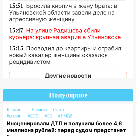
15:51
Бросила кирпич в жену брата: в
Ульяновской области завели дело на
агрессивную женщину
15:47
На улице Радищева сбили
курьера: крупная авария в Ульяновске
15:15
Проводил до квартиры и ограбил:
новый кавалер женщины оказался
рецидивистом
14:26
В Ульяновске ограничат движение
Другие новости
по улице Ефремова
14:23
67% ульяновцев готовы
Популярное
передумать увольняться, если им
повысят зарплату
Криминал
Новости
Статьи
14:01
Инсценировали ДТП и получили
#аварии
#ДТП
#СК
#УМВД
более 4,6 миллиона рублей: перед
Инсценировали ДТП и получили более 4,6
судом предстанет банда
миллиона рублей: перед судом предстанет
автоподставщиков