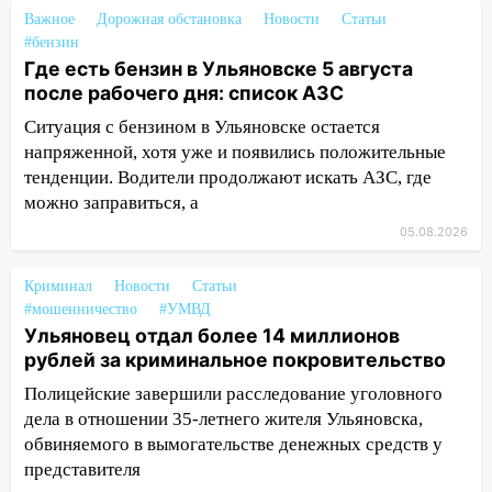
велосипеда
Важное
Дорожная обстановка
Новости
Статьи
07:18
В Ульяновск идет
#бензин
тридцатиградусная жара: какая будет
Где есть бензин в Ульяновске 5 августа
погода в четверг
после рабочего дня: список АЗС
Ситуация с бензином в Ульяновске остается
06:00
Четыре года борьбы: ульяновские
напряженной, хотя уже и появились положительные
юристы помогли женщине засудить УК
тенденции. Водители продолжают искать АЗС, где
за плесень на стенах
можно заправиться, а
05:00
Кому 6 августа звезды сулят
05.08.2026
прибыль, а кому — испытания на
прочность
Криминал
Новости
Статьи
05.08.2026
#мошенничество
#УМВД
22:58
Соцсети: на проспекте Тюленева
Ульяновец отдал более 14 миллионов
ДТП с мотоциклистом
рублей за криминальное покровительство
Полицейские завершили расследование уголовного
20:22
Мошенники обманули 92-летнюю
дела в отношении 35-летнего жителя Ульяновска,
жительницу Ульяновской области
обвиняемого в вымогательстве денежных средств у
19:14
Житель Ульяновской области
представителя
подвез троих незнакомцев на трассе и