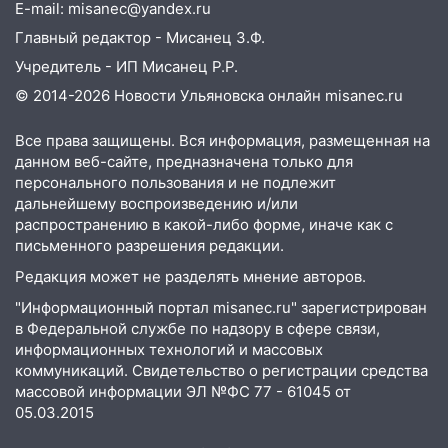
E-mail: misanec@yandex.ru
перевернулась на мопеде и попала в
больницу
Главный редактор - Мисанец З.Ф.
Учредитель - ИП Мисанец Р.Р.
15:59
Ульяновец отдал более 14
миллионов рублей за криминальное
© 2014-2026 Новости Ульяновска онлайн
misanec.ru
покровительство
Все права защищены. Вся информация, размещенная на
15:32
На «кольце» кроссовер сбил 18-
данном веб-сайте, предназначена только для
летнего мопедиста
персонального пользования и не подлежит
дальнейшему воспроизведению и/или
15:00
В Ульяновске после тройного ДТП
распространению в какой-либо форме, иначе как с
госпитализировали 25-летнего байкера
письменного разрешения редакции.
14:32
На Ульяновскую область
Редакция может не разделять мнение авторов.
надвигается жара
"Информационный портал misanec.ru" зарегистрирован
14:08
в Федеральной службе по надзору в сфере связи,
Пешеход переходил по «зебре»:
информационных технологий и массовых
подробности серьезной аварии на
коммуникаций. Свидетельство о регистрации средства
Фруктовой
массовой информации ЭЛ №ФС 77 - 61045 от
13:30
В Димитровграде на улице
05.03.2015
Трудовой горело здание