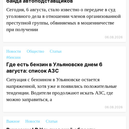
банда автоподставщиков
13:36
Сегодня, 6 августа, стало известно о передаче в суд
В Инзе произошел крупный пожар
уголовного дела в отношении членов организованной
13:00
В суде защитили репутацию
преступной группы, обвиняемых в мошенничестве
мужчины, которого необоснованно
при получении
обвиняли в жестоком обращении с
06.08.2026
животными
12:28
Миллион на «льготниках»: в
Новости
Общество
Статьи
Ульяновской области перевозчик
#бензин
провернул хитрую схему с чужими
Где есть бензин в Ульяновске днем 6
проездными
августа: список АЗС
12:10
Ситуация с бензином в Ульяновске остается
Ульяновский алиментщик накопил
120 тысяч долга
напряженной, хотя уже и появились положительные
тенденции. Водители продолжают искать АЗС, где
11:49
Снят режим «Ракетная
можно заправиться, а
опасность» на территории Ульяновской
06.08.2026
области
11:30
Кабмин РФ разрешил до 1 июля
Важное
Новости
Статьи
2027 года импорт, выпуск и обращение