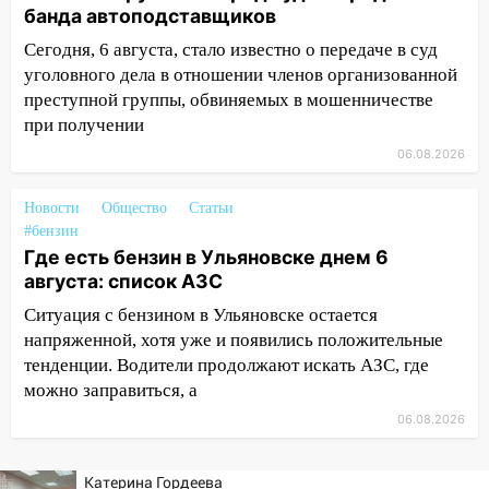
банда автоподставщиков
11:16
В Ульяновске открыли памятную
доску декабристу Кондратию Рылееву
Сегодня, 6 августа, стало известно о передаче в суд
уголовного дела в отношении членов организованной
10:40
В Ульяновске спасатели ночью
преступной группы, обвиняемых в мошенничестве
нашли потерявшегося в заброшенных
при получении
садах 79-летнего мужчину
06.08.2026
10:26
На нескольких улицах Ульяновска
временно отключили холодную воду
Новости
Общество
Статьи
#бензин
10:14
В Ульяновске двоих участников
Где есть бензин в Ульяновске днем 6
коррупционной схемы при ЦГКБ
августа: список АЗС
отправили в колонию на 7 и 8 лет
Ситуация с бензином в Ульяновске остается
09:52
Ночью беспилотники сбили над
напряженной, хотя уже и появились положительные
соседними Татарстаном и Саратовской
тенденции. Водители продолжают искать АЗС, где
областью
можно заправиться, а
09:41
Диана Шурыгина уверовала в
06.08.2026
Бога в СИЗО
09:35
В Ульяновске директора фирмы
Катерина Гордеева