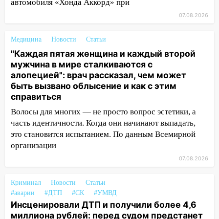
автомобиля «Хонда Аккорд» при
12:00
Где есть бензин в Ульяновске 7
07.08.2026
августа: список АЗС
11:50
Медицина
Заснул рядом с ребёнком и
Новости
Статьи
случайно задушил его: суд вынес
"Каждая пятая женщина и каждый второй
приговор
мужчина в мире сталкиваются с
алопецией": врач рассказал, чем может
11:38
В Ленинском районе пожар
быть вызвано облысение и как с этим
полностью уничтожил дачный дом и
справиться
сарай
Волосы для многих — не просто вопрос эстетики, а
11:38
В Госдуме предложили отменить
часть идентичности. Когда они начинают выпадать,
ЕГЭ с 2027 года
это становится испытанием. По данным Всемирной
организации
11:25
В Ульяновске ИИ будет выявлять
нарушителей на контейнерных
07.08.2026
площадках
Криминал
Новости
Статьи
11:20
Ульяновская шахматистка
#аварии
#ДТП
#СК
#УМВД
Валерия Клейменова выиграла два
Инсценировали ДТП и получили более 4,6
золота в составе сборной мира
миллиона рублей: перед судом предстанет