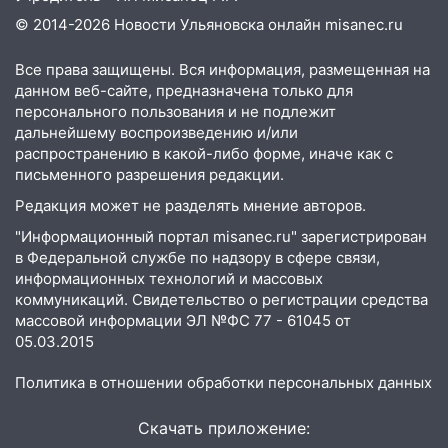
ошибки
© 2014-2026 Новости Ульяновска онлайн
misanec.ru
06.08.2026
Все права защищены. Вся информация, размещенная на
23:20
Прогноз погоды на 7 августа в
данном веб-сайте, предназначена только для
Ульяновской области
персонального пользования и не подлежит
20:04
Ульяновцев приглашают на забег,
дальнейшему воспроизведению и/или
распространению в какой-либо форме, иначе как с
посвящённый Дню воздушного флота
письменного разрешения редакции.
России
Редакция может не разделять мнение авторов.
19:12
В Ульяновской области
руководителя частной компании
"Информационный портал misanec.ru" зарегистрирован
наказали за сокрытие прошлого своего
в Федеральной службе по надзору в сфере связи,
информационных технологий и массовых
сотрудник
коммуникаций. Свидетельство о регистрации средства
18:02
В Ульяновск едут звезды
массовой информации ЭЛ №ФС 77 - 61045 от
баскетбола!
05.03.2015
17:08
Ульяновский областной суд
Политика в отношении обработки персональных данных
оставил в силе приговор руководству
«УльяновскФармации» за махинации на
Скачать приложение:
3,2 млн рублей