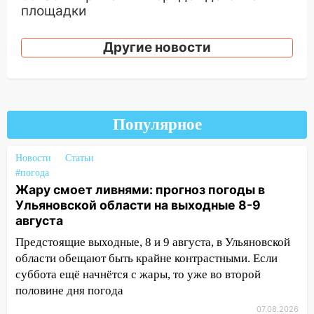
площадки
15:27
Прокуратура проверяет
Другие новости
капремонт школы в селе Кивать
15:08
В Кузоватово после прокурорской
проверки обновили разметку на
пешеходных переходах
Популярное
14:40
На проспекте Гая в Ульяновске
запретили остановку автомобилей на
Новости
Статьи
50-метровом участке
#погода
Жару смоет ливнями: прогноз погоды в
14:22
В Новом городе 8 августа пройдет
Ульяновской области на выходные 8-9
большой фестиваль «Наше время» с
августа
мотофристайлом и концертом
«Мураками»
Предстоящие выходные, 8 и 9 августа, в Ульяновской
области обещают быть крайне контрастными. Если
14:04
Жару смоет ливнями: прогноз
суббота ещё начнётся с жары, то уже во второй
погоды в Ульяновской области на
половине дня погода
выходные 8-9 августа
07.08.2026