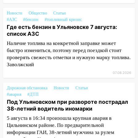
13:30
В Ульяновске транспортные
полицейские проведут акцию «Час
Новости
Общество
Статьи
пассажира»
#АЗС
#бензин
#топливный кризис
Где есть бензин в Ульяновске 7 августа:
13:20
В Ульяновске за один день
список АЗС
обокрали женщину на пляже и
подростка в сквере
Наличие топлива на конкретной заправке может
быстро измениться, поэтому перед поездкой стоит
13:01
В Димитровграде мужчина
проверять свежесть отметки и нужную марку топлива.
выбросил из машины страйкбольную
Заволжский
гранату: его задержали
07.08.2026
12:34
На Ульяновскую область
надвигается сильнейшая непогода: град
Дорожная обстановка
Новости
Статьи
и шквал до 27 м/с
#авария
#ДТП
Под Ульяновском при развороте пострадал
12:31
Ульяновец хотел купить иномарку
38-летний водитель иномарки
из Европы и потерял 760 тысяч рублей
5 августа в 16:34 произошла крупная авария в
12:20
В Чердаклинском районе
Цильнинском районе. По предварительной
столкнулись «Лада» и Chevrolet:
информации ГАИ, 38-летний мужчина за рулем
пострадал 14-летний подросток