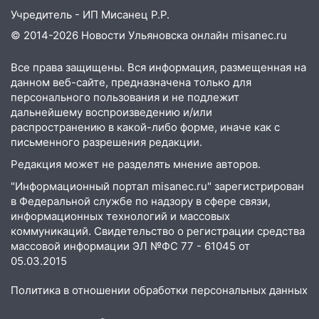
06:45
Императорский мост в
Учредитель - ИП Мисанец Р.Р.
Ульяновске останется закрытым до
утра 10 августа
© 2014-2026 Новости Ульяновска онлайн
misanec.ru
05:18
Судьба готовит сюрприз: гороскоп
Все права защищены. Вся информация, размещенная на
на 8 августа — кому повезет с
данном веб-сайте, предназначена только для
деньгами, а кого ждет неожиданная
персонального пользования и не подлежит
встреча
дальнейшему воспроизведению и/или
распространению в какой-либо форме, иначе как с
04:47
В Ульяновской области объявили
письменного разрешения редакции.
ракетную опасность: звучат сирены
Редакция может не разделять мнение авторов.
07.08.2026
"Информационный портал misanec.ru" зарегистрирован
20:40
Ульяновские аграрии смогут
в Федеральной службе по надзору в сфере связи,
купить тракторы с отсрочкой платежа
информационных технологий и массовых
до декабря
коммуникаций. Свидетельство о регистрации средства
массовой информации ЭЛ №ФС 77 - 61045 от
19:34
В следственном управлении
05.03.2015
состоялось торжественное
мероприятие, приуроченное к
Политика в отношении обработки персональных данных
празднованию Дня сотрудника органов
следствия Российской Федерации