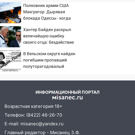
мужчину, пропавшего ещё 19 июля
Полковник армии США
Макгрегор: Дырявая
10:30
От мотофристайла до прогулки с
блокада Одессы - когда
хаски: куда сходить в Ульяновской
же в командовании ВМФ
области 8–9 августа
Хантер Байден раскрыл
России за это полетят
величайшую ошибку
головы?
10:11
Директора ульяновской
своего отца: бездействие
«Нефтяной топливной компании» будут
против Трампа
судить за неуплату 48,4 млн рублей
В Вельском округе найден
налогов
погибшим пропавший
полуторагодовалый
09:28
Дети на дорогах: пострадали
ребёнок
велосипедисты, мотоциклисты и
пешеходы. Обзор крупных аварий в
Ульяновской области
ИНФОРМАЦИОННЫЙ ПОРТАЛ
08:30
Поджог со свечой, 16 сгоревших
Возрастная категория 18+
домов и выстрел за водку
Телефон: (8422) 46-26-70
07:50
Какая погоды будет днем 8
E-mail: misanec@yandex.ru
августа
Главный редактор - Мисанец З.Ф.