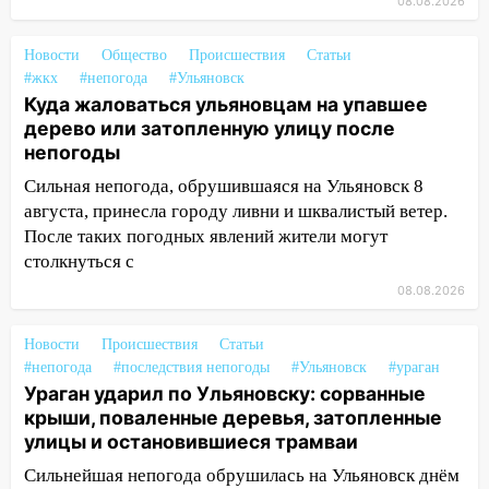
08.08.2026
мошенники под видом преподавателя
14:12
Куда жаловаться ульяновцам на
Новости
Общество
Происшествия
Статьи
упавшее дерево или затопленную улицу
#жкх
#непогода
#Ульяновск
после непогоды
Куда жаловаться ульяновцам на упавшее
дерево или затопленную улицу после
13:59
В Новом городе ураганным
непогоды
ветром сорвало опалубку со
строящегося дома
Сильная непогода, обрушившаяся на Ульяновск 8
августа, принесла городу ливни и шквалистый ветер.
13:54
В мэрии Ульяновска рассказали,
После таких погодных явлений жители могут
как устраняют последствия мощного
столкнуться с
шторма
08.08.2026
13:49
Стихия продолжает крушить
Ульяновск: дерево рухнуло на дом на
Новости
Происшествия
Статьи
Орджоникидзе
#непогода
#последствия непогоды
#Ульяновск
#ураган
Ураган ударил по Ульяновску: сорванные
13:47
На Нижней Террасе мощным
крыши, поваленные деревья, затопленные
ветром вырвало дерево с корнем
улицы и остановившиеся трамваи
13:46
Сильный ветер сорвал крышу с
Сильнейшая непогода обрушилась на Ульяновск днём