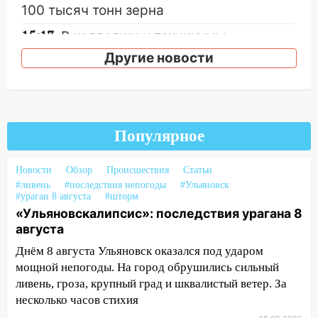
100 тысяч тонн зерна
15:17
В колледжи и техникумы
Ульяновской области подали более 10
Другие новости
тысяч заявлений
15:04
Фоторепортаж с улиц Ульяновска
после шторма: поваленные деревья и
затопленные улицы
Популярное
14:28
Ураган вырвал остановку на улице
Деева в Заволжье
Новости
Обзор
Происшествия
Статьи
#ливень
#последствия непогоды
#Ульяновск
14:26
Жители Ульяновска сами
#ураган 8 августа
#шторм
пытаются расчистить ливнёвки, не
«Ульяновскалипсис»: последствия урагана 8
дождавшись коммунальщиков
августа
14:16
Шторм продолжает ломать город:
Днём 8 августа Ульяновск оказался под ударом
на улице Любови Шевцовой рухнул
мощной непогоды. На город обрушились сильный
светофор
ливень, гроза, крупный град и шквалистый ветер. За
несколько часов стихия
14:14
Студента из Ульяновска обманули