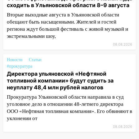
сходить в Ульяновской области 8–9 августа
13:10
В Заволжском районе дерево
Вторые выходные августа в Ульяновской области
упало во дворе
обещают быть насыщенными. Жителей и гостей
13:08
Ураган ударил по Ульяновску:
региона ждут большой фестиваль с живой музыкой и
сорванные крыши, поваленные деревья,
экстремальными шоу,
затопленные улицы и остановившиеся
08.08.2026
трамваи
12:17
Ульяновск накрыл крупный град:
Новости
Статьи
#прокуратура
после ливня город снова уходит под
Директора ульяновской «Нефтяной
воду
топливной компании» будут судить за
12:12
Прокуратура взяла на контроль
неуплату 48,4 млн рублей налогов
ДТП с шестилетним ребёнком на улице
Прокуратура Ульяновской области направила в суд
Федерации
уголовное дело в отношении 48-летнего директора
12:01
Пьяная женщина сбила
ООО «Нефтяная топливная компания». Его обвиняют в
шестилетнего ребёнка на улице
уклонении от
Федерации: возбуждено уголовное дело
08.08.2026
11:16
В Ульяновске ищут 37-летнего