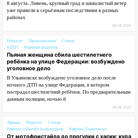
СТО на проспекте Созидателей
8 августа. Ливень, крупный град и шквалистый ветер
уже привели к серьёзным последствиям в разных
13:35
Непогода продолжает бить по
районах
транспорту: в Ульяновске трамвай
сошёл с рельсов
08.08.2026
13:22
Упавшие деревья перекрыли
Новости
Происшествия
Статьи
дороги в Ульяновске: фото
#ДТП
#пьяный водитель
Пьяная женщина сбила шестилетнего
13:17
Непогода в Ульяновске не
ребёнка на улице Федерации: возбуждено
закончится сегодня: сильные ливни
уголовное дело
сохранятся 9 августа
В Ульяновске возбуждено уголовное дело после
13:15
Трижды «брал в долг» без спроса:
ночного ДТП на улице Федерации, в котором
житель Вешкаймского района похитил у
пострадал шестилетний ребёнок. По предварительным
знакомого 191 тысячу рублей
данным полиции, ночью 8
13:14
Ураган оторвал светофор на
08.08.2026
проспекте Филатова в Ульяновске
13:12
Дерево пробило крышу дома на
Афиша
Новости
Статьи
#афиша событий на выходные
Новгородской в Ульяновске и рухнуло
#афиша Ульяновска
От мотофристайла до прогулки с хаски: куда
на электрощит