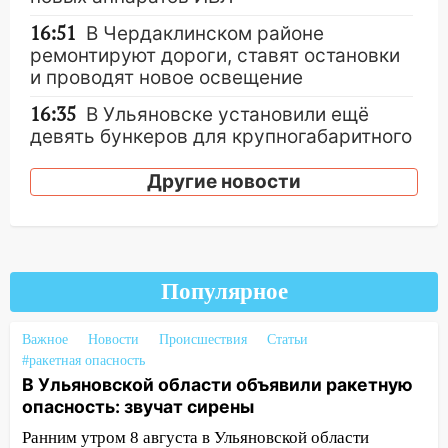
16:51
В Чердаклинском районе
ремонтируют дороги, ставят остановки
и проводят новое освещение
16:35
В Ульяновске установили ещё
девять бункеров для крупногабаритного
мусора
Другие новости
16:26
В Ульяновске бесплатно покажут
матч «Волги» под открытым небом
16:12
В Ульяновском госуниверситете
разработают отечественный прибор для
Популярное
цифровой ПЦР
15:47
Ульяновцы могут вернуть деньги
Важное
Новости
Происшествия
Статьи
за абонементы закрывшегося фитнес-
#ракетная опасность
клуба «Рекорд-Fitness»
В Ульяновской области объявили ракетную
опасность: звучат сирены
15:34
После вмешательства
прокуратуры в селах Ульяновской
Ранним утром 8 августа в Ульяновской области