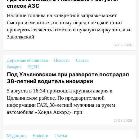
список АЗС
13:30
В Ульяновске транспортные
полицейские проведут акцию «Час
Наличие топлива на конкретной заправке может
пассажира»
быстро измениться, поэтому перед поездкой стоит
проверять свежесть отметки и нужную марку топлива.
13:20
В Ульяновске за один день
Заволжский
обокрали женщину на пляже и
07.08.2026
подростка в сквере
13:01
В Димитровграде мужчина
Дорожная обстановка
Новости
Статьи
выбросил из машины страйкбольную
#авария
#ДТП
гранату: его задержали
Под Ульяновском при развороте пострадал
38-летний водитель иномарки
12:34
На Ульяновскую область
надвигается сильнейшая непогода: град
5 августа в 16:34 произошла крупная авария в
и шквал до 27 м/с
Цильнинском районе. По предварительной
информации ГАИ, 38-летний мужчина за рулем
12:31
Ульяновец хотел купить иномарку
автомобиля «Хонда Аккорд» при
из Европы и потерял 760 тысяч рублей
07.08.2026
12:20
В Чердаклинском районе
столкнулись «Лада» и Chevrolet:
Медицина
Новости
Статьи