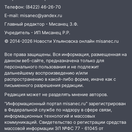
09:35
В Ульяновске директора фирмы
Телефон: (8422) 46-26-70
будут судить за неуплату налогов на 48
E-mail: misanec@yandex.ru
млн рублей
Главный редактор - Мисанец З.Ф.
08:22
Подросток на питбайке сбил
Учредитель - ИП Мисанец Р.Р.
велосипедистку: пострадали двое
© 2014-2026 Новости Ульяновска онлайн
misanec.ru
07:20
Жара возвращается: ожидается
знойный и сухой четверг
Все права защищены. Вся информация, размещенная на
данном веб-сайте, предназначена только для
06:00
Под Ульяновском при развороте
персонального пользования и не подлежит
пострадал 38-летний водитель
дальнейшему воспроизведению и/или
иномарки
распространению в какой-либо форме, иначе как с
05:00
«Каждая пятая женщина и каждый
письменного разрешения редакции.
второй мужчина в мире сталкиваются с
Редакция может не разделять мнение авторов.
алопецией»: врач рассказал, чем может
"Информационный портал misanec.ru" зарегистрирован
быть вызвано облысение и как с этим
в Федеральной службе по надзору в сфере связи,
справиться
информационных технологий и массовых
03:30
Гороскоп на 7 августа: пятница
коммуникаций. Свидетельство о регистрации средства
массовой информации ЭЛ №ФС 77 - 61045 от
принесет прилив творческой энергии и