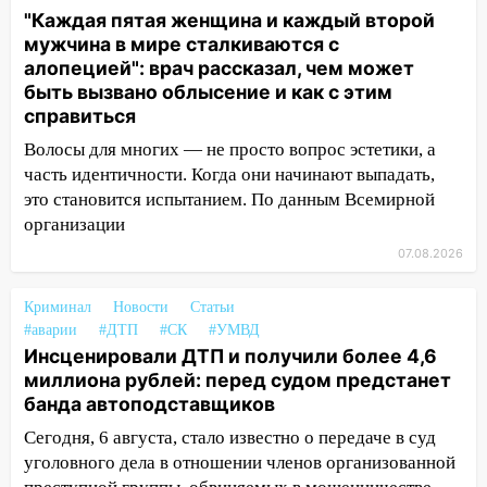
пострадал 14-летний подросток
"Каждая пятая женщина и каждый второй
мужчина в мире сталкиваются с
12:00
Где есть бензин в Ульяновске 7
алопецией": врач рассказал, чем может
августа: список АЗС
быть вызвано облысение и как с этим
11:50
Заснул рядом с ребёнком и
справиться
случайно задушил его: суд вынес
Волосы для многих — не просто вопрос эстетики, а
приговор
часть идентичности. Когда они начинают выпадать,
11:38
В Ленинском районе пожар
это становится испытанием. По данным Всемирной
полностью уничтожил дачный дом и
организации
сарай
07.08.2026
11:38
В Госдуме предложили отменить
Криминал
Новости
Статьи
ЕГЭ с 2027 года
#аварии
#ДТП
#СК
#УМВД
11:25
В Ульяновске ИИ будет выявлять
Инсценировали ДТП и получили более 4,6
нарушителей на контейнерных
миллиона рублей: перед судом предстанет
площадках
банда автоподставщиков
Сегодня, 6 августа, стало известно о передаче в суд
11:20
Ульяновская шахматистка
уголовного дела в отношении членов организованной
Валерия Клейменова выиграла два