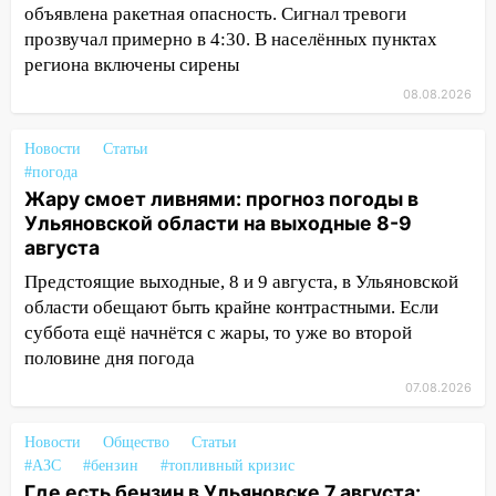
области привели в порядок детские
объявлена ракетная опасность. Сигнал тревоги
площадки
прозвучал примерно в 4:30. В населённых пунктах
региона включены сирены
15:27
Прокуратура проверяет
08.08.2026
капремонт школы в селе Кивать
15:08
В Кузоватово после прокурорской
Новости
Статьи
проверки обновили разметку на
#погода
пешеходных переходах
Жару смоет ливнями: прогноз погоды в
Ульяновской области на выходные 8-9
14:40
На проспекте Гая в Ульяновске
августа
запретили остановку автомобилей на
50-метровом участке
Предстоящие выходные, 8 и 9 августа, в Ульяновской
области обещают быть крайне контрастными. Если
14:22
В Новом городе 8 августа пройдет
суббота ещё начнётся с жары, то уже во второй
большой фестиваль «Наше время» с
половине дня погода
мотофристайлом и концертом
07.08.2026
«Мураками»
14:04
Жару смоет ливнями: прогноз
Новости
Общество
Статьи
погоды в Ульяновской области на
#АЗС
#бензин
#топливный кризис
выходные 8-9 августа
Где есть бензин в Ульяновске 7 августа: