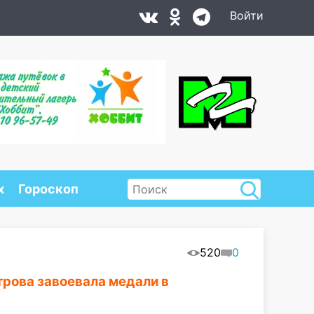
Войти
х
Гороскоп
520
0
рова завоевала медали в