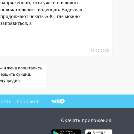
напряженной, хотя уже и появились
положительные тенденции. Водители
продолжают искать АЗС, где можно
заправиться, а
06.08.2026
ж и жена попытались
вершить суицид,
едупредив
еративные службы
рогах
Гороскоп
Скачать приложение: