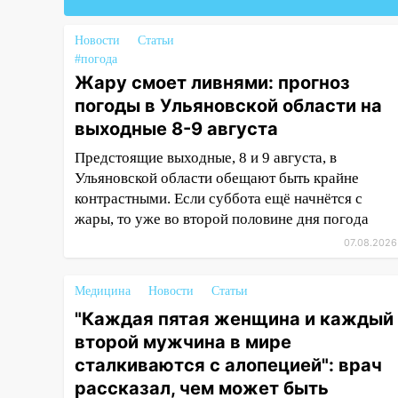
«Наше время» с
мотофристайлом и концертом
«Мураками»
Новости
Статьи
#погода
14:04
Жару смоет ливнями:
Жару смоет ливнями: прогноз
прогноз погоды в Ульяновской
погоды в Ульяновской области на
области на выходные 8-9
выходные 8-9 августа
августа
Предстоящие выходные, 8 и 9 августа, в
13:30
В Ульяновске
Ульяновской области обещают быть крайне
транспортные
контрастными. Если суббота ещё начнётся с
полицейские проведут акцию
жары, то уже во второй половине дня погода
«Час пассажира»
07.08.2026
13:20
В Ульяновске за один
день обокрали женщину на
Медицина
Новости
Статьи
пляже и подростка в сквере
"Каждая пятая женщина и каждый
13:01
В Димитровграде
второй мужчина в мире
мужчина выбросил из машины
сталкиваются с алопецией": врач
страйкбольную гранату: его
рассказал, чем может быть
задержали