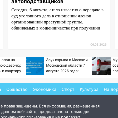
автоподставщиков
Сегодня, 6 августа, стало известно о передаче в
суд уголовного дела в отношении членов
организованной преступной группы,
обвиняемых в мошенничестве при получении
06.08.2026
напал на
Звук взрыва в Москве и
Му
юю девочку,
Московской области 7
со
 в квартиру
августа 2026 года:
пр
Причины, источник,
оп
откуда был громкий
хлопок
а
Общество
Экономика
Спорт
Культура
На до
се права защищены. Вся информация, размещенная
 данном веб-сайте, предназначена только для
ерсонального пользования и не подлежит