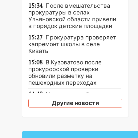
15:34
После вмешательства
прокуратуры в селах
Ульяновской области привели
в порядок детские площадки
15:27
Прокуратура проверяет
капремонт школы в селе
Кивать
15:08
В Кузоватово после
прокурорской проверки
обновили разметку на
пешеходных переходах
14:40
На проспекте Гая в
Ульяновске запретили
Другие новости
остановку автомобилей на 50-
метровом участке
14:22
В Новом городе 8 августа
пройдет большой фестиваль