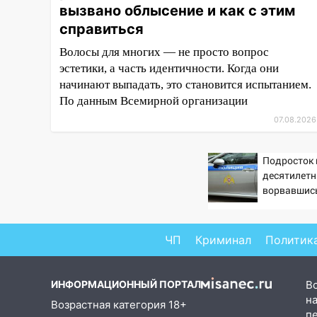
вызвано облысение и как с этим
12:34
На Ульяновскую область
справиться
надвигается сильнейшая
непогода: град и шквал до 27
Волосы для многих — не просто вопрос
м/с
эстетики, а часть идентичности. Когда они
начинают выпадать, это становится испытанием.
12:31
Ульяновец хотел купить
По данным Всемирной организации
иномарку из Европы и потерял
07.08.2026
760 тысяч рублей
12:20
В Чердаклинском районе
Подросток 
столкнулись «Лада» и
десятилетн
Chevrolet: пострадал 14-летний
ворвавшись
подросток
12:00
Где есть бензин в
Ульяновске 7 августа: список
ЧП
Криминал
Политик
АЗС
11:50
Заснул рядом с ребёнком
ИНФОРМАЦИОННЫЙ ПОРТАЛ
В
и случайно задушил его: суд
на
Возрастная категория 18+
вынес приговор
п