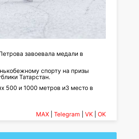
Петрова завоевала медали в
онькобежному спорту на призы
блики Татарстан.
х 500 и 1000 метров и3 место в
MAX
|
Telegram
|
VK
|
OK