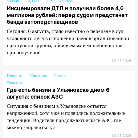
08:22
Подросток на питбайке сбил
#аварии
#ДТП
#СК
#УМВД
велосипедистку: пострадали двое
Инсценировали ДТП и получили более 4,6
миллиона рублей: перед судом предстанет
07:20
Жара возвращается: ожидается
банда автоподставщиков
знойный и сухой четверг
Сегодня, 6 августа, стало известно о передаче в суд
06:00
Под Ульяновском при развороте
уголовного дела в отношении членов организованной
пострадал 38-летний водитель
преступной группы, обвиняемых в мошенничестве
иномарки
при получении
05:00
«Каждая пятая женщина и каждый
06.08.2026
второй мужчина в мире сталкиваются с
алопецией»: врач рассказал, чем может
Новости
Общество
Статьи
быть вызвано облысение и как с этим
#бензин
справиться
Где есть бензин в Ульяновске днем 6
августа: список АЗС
03:30
Гороскоп на 7 августа: пятница
Ситуация с бензином в Ульяновске остается
принесет прилив творческой энергии и
напряженной, хотя уже и появились положительные
отличные шансы исправить старые
тенденции. Водители продолжают искать АЗС, где
ошибки
можно заправиться, а
06.08.2026
06.08.2026