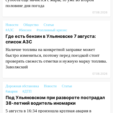
11:50
Заснул рядом с ребёнком и
половине дня погода
случайно задушил его: суд вынес
07.08.2026
приговор
11:38
В Ленинском районе пожар
Новости
Общество
Статьи
полностью уничтожил дачный дом и
#АЗС
#бензин
#топливный кризис
сарай
Где есть бензин в Ульяновске 7 августа:
список АЗС
11:38
В Госдуме предложили отменить
Наличие топлива на конкретной заправке может
ЕГЭ с 2027 года
быстро измениться, поэтому перед поездкой стоит
11:25
В Ульяновске ИИ будет выявлять
проверять свежесть отметки и нужную марку топлива.
нарушителей на контейнерных
Заволжский
площадках
07.08.2026
11:20
Ульяновская шахматистка
Валерия Клейменова выиграла два
Дорожная обстановка
Новости
Статьи
золота в составе сборной мира
#авария
#ДТП
Под Ульяновском при развороте пострадал
11:16
В Ульяновске открыли памятную
38-летний водитель иномарки
доску декабристу Кондратию Рылееву
5 августа в 16:34 произошла крупная авария в