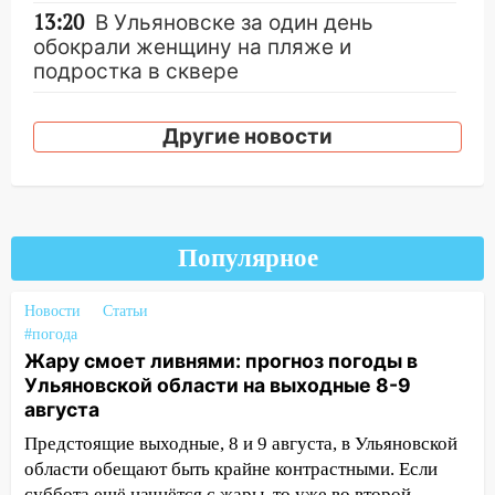
13:20
В Ульяновске за один день
обокрали женщину на пляже и
подростка в сквере
13:01
В Димитровграде мужчина
выбросил из машины страйкбольную
Другие новости
гранату: его задержали
12:34
На Ульяновскую область
надвигается сильнейшая непогода: град
и шквал до 27 м/с
Популярное
12:31
Ульяновец хотел купить иномарку
Новости
из Европы и потерял 760 тысяч рублей
Статьи
#погода
12:20
В Чердаклинском районе
Жару смоет ливнями: прогноз погоды в
столкнулись «Лада» и Chevrolet:
Ульяновской области на выходные 8-9
пострадал 14-летний подросток
августа
12:00
Предстоящие выходные, 8 и 9 августа, в Ульяновской
Где есть бензин в Ульяновске 7
августа: список АЗС
области обещают быть крайне контрастными. Если
суббота ещё начнётся с жары, то уже во второй