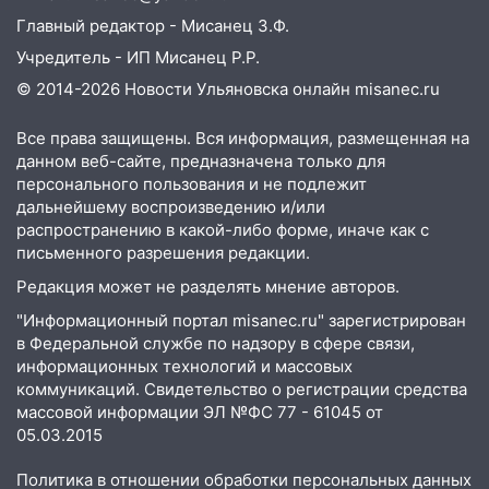
Чемпионате России
Главный редактор - Мисанец З.Ф.
16:02
В Ульяновской области убрали
Учредитель - ИП Мисанец Р.Р.
более 28% площадей зерновых и
© 2014-2026 Новости Ульяновска онлайн
misanec.ru
зернобобовых культур
15:51
Бросила кирпич в жену брата: в
Все права защищены. Вся информация, размещенная на
Ульяновской области завели дело на
данном веб-сайте, предназначена только для
агрессивную женщину
персонального пользования и не подлежит
дальнейшему воспроизведению и/или
15:47
На улице Радищева сбили
распространению в какой-либо форме, иначе как с
курьера: крупная авария в Ульяновске
письменного разрешения редакции.
15:15
Редакция может не разделять мнение авторов.
Проводил до квартиры и ограбил:
новый кавалер женщины оказался
"Информационный портал misanec.ru" зарегистрирован
рецидивистом
в Федеральной службе по надзору в сфере связи,
информационных технологий и массовых
14:26
В Ульяновске ограничат движение
коммуникаций. Свидетельство о регистрации средства
по улице Ефремова
массовой информации ЭЛ №ФС 77 - 61045 от
05.03.2015
14:23
67% ульяновцев готовы
передумать увольняться, если им
Политика в отношении обработки персональных данных