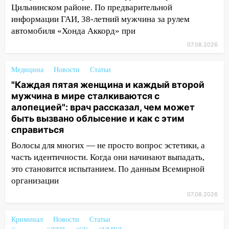
10:40
В Ульяновске спасатели ночью
Цильнинском районе. По предварительной
нашли потерявшегося в заброшенных
информации ГАИ, 38-летний мужчина за рулем
садах 79-летнего мужчину
автомобиля «Хонда Аккорд» при
10:26
На нескольких улицах Ульяновска
07.08.2026
временно отключили холодную воду
Медицина
Новости
Статьи
10:14
В Ульяновске двоих участников
"Каждая пятая женщина и каждый второй
коррупционной схемы при ЦГКБ
мужчина в мире сталкиваются с
отправили в колонию на 7 и 8 лет
алопецией": врач рассказал, чем может
09:52
Ночью беспилотники сбили над
быть вызвано облысение и как с этим
соседними Татарстаном и Саратовской
справиться
областью
Волосы для многих — не просто вопрос эстетики, а
часть идентичности. Когда они начинают выпадать,
09:41
Диана Шурыгина уверовала в
это становится испытанием. По данным Всемирной
Бога в СИЗО
организации
09:35
В Ульяновске директора фирмы
07.08.2026
будут судить за неуплату налогов на 48
млн рублей
Криминал
Новости
Статьи