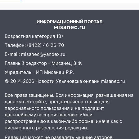
Причины, источник,
06:00
Под Ульяновском при развороте
откуда был громкий
пострадал 38-летний водитель
хлопок
иномарки
ИНФОРМАЦИОННЫЙ ПОРТАЛ
05:00
«Каждая пятая женщина и каждый
Возрастная категория 18+
второй мужчина в мире сталкиваются с
алопецией»: врач рассказал, чем может
Телефон: (8422) 46-26-70
быть вызвано облысение и как с этим
E-mail: misanec@yandex.ru
справиться
Главный редактор - Мисанец З.Ф.
03:30
Гороскоп на 7 августа: пятница
Учредитель - ИП Мисанец Р.Р.
принесет прилив творческой энергии и
© 2014-2026 Новости Ульяновска онлайн
misanec.ru
отличные шансы исправить старые
ошибки
Все права защищены. Вся информация, размещенная на
06.08.2026
данном веб-сайте, предназначена только для
персонального пользования и не подлежит
23:20
Прогноз погоды на 7 августа в
дальнейшему воспроизведению и/или
Ульяновской области
распространению в какой-либо форме, иначе как с
20:04
письменного разрешения редакции.
Ульяновцев приглашают на забег,
посвящённый Дню воздушного флота
Редакция может не разделять мнение авторов.