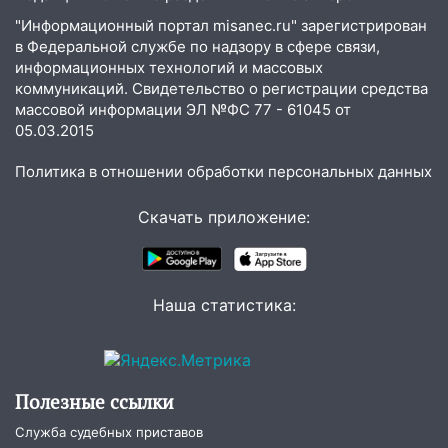
России
"Информационный портал misanec.ru" зарегистрирован
19:12
В Ульяновской области
в Федеральной службе по надзору в сфере связи,
руководителя частной компании
информационных технологий и массовых
коммуникаций. Свидетельство о регистрации средства
наказали за сокрытие прошлого своего
массовой информации ЭЛ №ФС 77 - 61045 от
сотрудник
05.03.2015
18:02
В Ульяновск едут звезды
баскетбола!
Политика в отношении обработки персональных данных
17:08
Ульяновский областной суд
Скачать приложение:
оставил в силе приговор руководству
«УльяновскФармации» за махинации на
3,2 млн рублей
Наша статистика:
16:09
Ветераны легкой атлетики из
Ульяновска успешно выступили на
Чемпионате России
16:02
В Ульяновской области убрали
Полезные ссылки
более 28% площадей зерновых и
Служба судебных приставов
зернобобовых культур