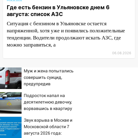
временно отключили холодную воду
Где есть бензин в Ульяновске днем 6
августа: список АЗС
10:14
В Ульяновске двоих участников
коррупционной схемы при ЦГКБ
Ситуация с бензином в Ульяновске остается
отправили в колонию на 7 и 8 лет
напряженной, хотя уже и появились положительные
тенденции. Водители продолжают искать АЗС, где
09:52
Ночью беспилотники сбили над
можно заправиться, а
соседними Татарстаном и Саратовской
областью
06.08.2026
09:41
Диана Шурыгина уверовала в
Муж и жена попытались
Бога в СИЗО
совершить суицид,
09:35
В Ульяновске директора фирмы
предупредив
будут судить за неуплату налогов на 48
оперативные службы
Подросток напал на
млн рублей
десятилетнюю девочку,
08:22
Подросток на питбайке сбил
ворвавшись в квартиру
велосипедистку: пострадали двое
Звук взрыва в Москве и
07:20
Жара возвращается: ожидается
Московской области 7
знойный и сухой четверг
августа 2026 года: