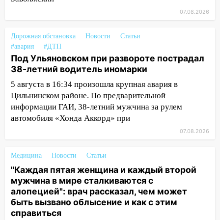
13:01
В Димитровграде мужчина
выбросил из машины страйкбольную
07.08.2026
гранату: его задержали
Дорожная обстановка
Новости
Статьи
12:34
На Ульяновскую область
#авария
#ДТП
надвигается сильнейшая непогода: град
Под Ульяновском при развороте пострадал
и шквал до 27 м/с
38-летний водитель иномарки
12:31
Ульяновец хотел купить иномарку
5 августа в 16:34 произошла крупная авария в
из Европы и потерял 760 тысяч рублей
Цильнинском районе. По предварительной
информации ГАИ, 38-летний мужчина за рулем
12:20
В Чердаклинском районе
автомобиля «Хонда Аккорд» при
столкнулись «Лада» и Chevrolet:
пострадал 14-летний подросток
07.08.2026
12:00
Где есть бензин в Ульяновске 7
Медицина
Новости
Статьи
августа: список АЗС
"Каждая пятая женщина и каждый второй
11:50
Заснул рядом с ребёнком и
мужчина в мире сталкиваются с
случайно задушил его: суд вынес
алопецией": врач рассказал, чем может
приговор
быть вызвано облысение и как с этим
справиться
11:38
В Ленинском районе пожар