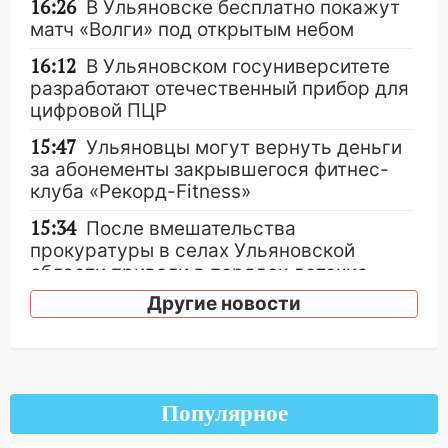
16:26
В Ульяновске бесплатно покажут
матч «Волги» под открытым небом
16:12
В Ульяновском госуниверситете
разработают отечественный прибор для
цифровой ПЦР
15:47
Ульяновцы могут вернуть деньги
за абонементы закрывшегося фитнес-
клуба «Рекорд-Fitness»
15:34
После вмешательства
прокуратуры в селах Ульяновской
области привели в порядок детские
площадки
Другие новости
15:27
Прокуратура проверяет
капремонт школы в селе Кивать
15:08
В Кузоватово после прокурорской
проверки обновили разметку на
Популярное
пешеходных переходах