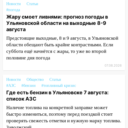
Новости
Статьи
14:40
На проспекте Гая в Ульяновске
#погода
запретили остановку автомобилей на
Жару смоет ливнями: прогноз погоды в
50-метровом участке
Ульяновской области на выходные 8-9
августа
14:22
В Новом городе 8 августа пройдет
большой фестиваль «Наше время» с
Предстоящие выходные, 8 и 9 августа, в Ульяновской
мотофристайлом и концертом
области обещают быть крайне контрастными. Если
«Мураками»
суббота ещё начнётся с жары, то уже во второй
половине дня погода
14:04
Жару смоет ливнями: прогноз
погоды в Ульяновской области на
07.08.2026
выходные 8-9 августа
Новости
Общество
Статьи
13:30
В Ульяновске транспортные
#АЗС
#бензин
#топливный кризис
полицейские проведут акцию «Час
Где есть бензин в Ульяновске 7 августа:
пассажира»
список АЗС
13:20
В Ульяновске за один день
Наличие топлива на конкретной заправке может
обокрали женщину на пляже и
быстро измениться, поэтому перед поездкой стоит
подростка в сквере
проверять свежесть отметки и нужную марку топлива.
Заволжский