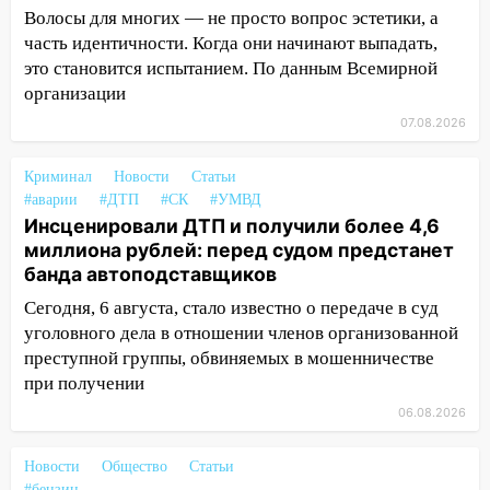
Волосы для многих — не просто вопрос эстетики, а
полностью уничтожил дачный дом и
сарай
часть идентичности. Когда они начинают выпадать,
это становится испытанием. По данным Всемирной
11:38
В Госдуме предложили отменить
организации
ЕГЭ с 2027 года
07.08.2026
11:25
В Ульяновске ИИ будет выявлять
нарушителей на контейнерных
Криминал
Новости
Статьи
площадках
#аварии
#ДТП
#СК
#УМВД
Инсценировали ДТП и получили более 4,6
11:20
Ульяновская шахматистка
миллиона рублей: перед судом предстанет
Валерия Клейменова выиграла два
банда автоподставщиков
золота в составе сборной мира
Сегодня, 6 августа, стало известно о передаче в суд
11:16
В Ульяновске открыли памятную
уголовного дела в отношении членов организованной
доску декабристу Кондратию Рылееву
преступной группы, обвиняемых в мошенничестве
при получении
10:40
В Ульяновске спасатели ночью
нашли потерявшегося в заброшенных
06.08.2026
садах 79-летнего мужчину
Новости
Общество
Статьи
10:26
На нескольких улицах Ульяновска
#бензин