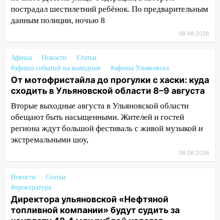
пострадал шестилетний ребёнок. По предварительным
упало во дворе
данным полиции, ночью 8
13:08
Ураган ударил по Ульяновску:
08.08.2026
сорванные крыши, поваленные деревья,
затопленные улицы и остановившиеся
Афиша
Новости
Статьи
трамваи
#афиша событий на выходные
#афиша Ульяновска
12:17
Ульяновск накрыл крупный град:
От мотофристайла до прогулки с хаски: куда
после ливня город снова уходит под
сходить в Ульяновской области 8–9 августа
воду
Вторые выходные августа в Ульяновской области
обещают быть насыщенными. Жителей и гостей
12:12
Прокуратура взяла на контроль
региона ждут большой фестиваль с живой музыкой и
ДТП с шестилетним ребёнком на улице
экстремальными шоу,
Федерации
08.08.2026
12:01
Пьяная женщина сбила
шестилетнего ребёнка на улице
Новости
Статьи
Федерации: возбуждено уголовное дело
#прокуратура
11:16
В Ульяновске ищут 37-летнего
Директора ульяновской «Нефтяной
мужчину, пропавшего ещё 19 июля
топливной компании» будут судить за