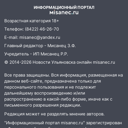
утра 10 августа
ИНФОРМАЦИОННЫЙ ПОРТАЛ
05:18
Судьба готовит сюрприз: гороскоп
Возрастная категория 18+
на 8 августа — кому повезет с
деньгами, а кого ждет неожиданная
Телефон: (8422) 46-26-70
встреча
E-mail: misanec@yandex.ru
04:47
В Ульяновской области объявили
Главный редактор - Мисанец З.Ф.
ракетную опасность: звучат сирены
Учредитель - ИП Мисанец Р.Р.
07.08.2026
© 2014-2026 Новости Ульяновска онлайн
misanec.ru
20:40
Ульяновские аграрии смогут
купить тракторы с отсрочкой платежа
Все права защищены. Вся информация, размещенная на
до декабря
данном веб-сайте, предназначена только для
персонального пользования и не подлежит
19:34
В следственном управлении
дальнейшему воспроизведению и/или
состоялось торжественное
распространению в какой-либо форме, иначе как с
мероприятие, приуроченное к
письменного разрешения редакции.
празднованию Дня сотрудника органов
Редакция может не разделять мнение авторов.
следствия Российской Федерации
"Информационный портал misanec.ru" зарегистрирован
19:30
Ульяновцев приглашают