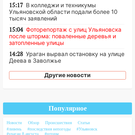
15:17
В колледжи и техникумы
Ульяновской области подали более 10
тысяч заявлений
15:04
Фоторепортаж с улиц Ульяновска
после шторма: поваленные деревья и
затопленные улицы
14:28
Ураган вырвал остановку на улице
Деева в Заволжье
14:26
Жители Ульяновска сами
Другие новости
пытаются расчистить ливнёвки, не
дождавшись коммунальщиков
14:16
Шторм продолжает ломать город:
на улице Любови Шевцовой рухнул
Популярное
светофор
14:14
Студента из Ульяновска обманули
Новости
Обзор
Происшествия
Статьи
мошенники под видом преподавателя
#ливень
#последствия непогоды
#Ульяновск
#ураган 8 августа
#шторм