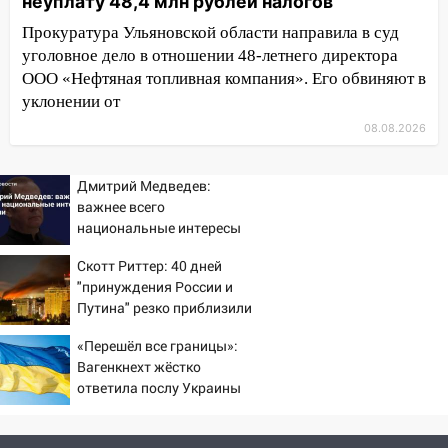
неуплату 48,4 млн рублей налогов
10:30
От мотофристайла до прогулки с
Прокуратура Ульяновской области направила в суд
хаски: куда сходить в Ульяновской
уголовное дело в отношении 48-летнего директора
области 8–9 августа
ООО «Нефтяная топливная компания». Его обвиняют в
10:11
Директора ульяновской
уклонении от
«Нефтяной топливной компании» будут
08.08.2026
судить за неуплату 48,4 млн рублей
налогов
Дмитрий Медведев:
09:28
Дети на дорогах: пострадали
важнее всего
велосипедисты, мотоциклисты и
национальные интересы
пешеходы. Обзор крупных аварий в
России
Ульяновской области
Скотт Риттер: 40 дней
"принуждения России и
08:30
Поджог со свечой, 16 сгоревших
Путина" резко приблизили
домов и выстрел за водку
крах режима Зеленского
«Перешёл все границы»:
07:50
Какая погоды будет днем 8
Вагенкнехт жёстко
августа
ответила послу Украины
06:45
Императорский мост в
Ульяновске останется закрытым до