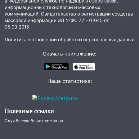
в Федеральной службе по надзору в сфере связи,
поддержать «Симбирскую чебурашку»
информационных технологий и массовых
на фестивале «ФормАРТ»
коммуникаций. Свидетельство о регистрации средства
массовой информации ЭЛ №ФС 77 - 61045 от
18:11
Ульяновская область стала
05.03.2015
пилотным регионом проекта
«Культурное долголетие»
Политика в отношении обработки персональных данных
17:23
Прогноз погоды в Ульяновской
Скачать приложение:
области на 8 августа
17:16
В реанимацию Ульяновской
областной больницы поступили шесть
Наша статистика:
новых аппаратов ИВЛ
16:51
В Чердаклинском районе
ремонтируют дороги, ставят остановки
и проводят новое освещение
Полезные ссылки
16:35
В Ульяновске установили ещё
Служба судебных приставов
девять бункеров для крупногабаритного
мусора