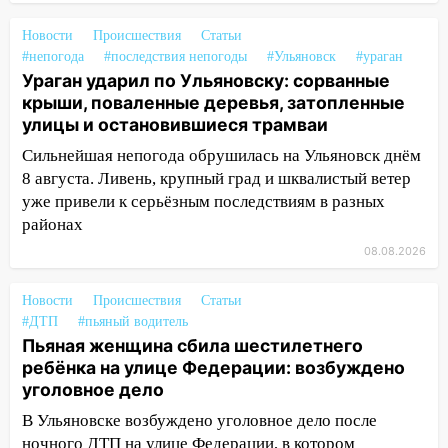
13:35
Непогода продолжает бить по
транспорту: в Ульяновске трамвай
Новости
Происшествия
Статьи
сошёл с рельсов
#непогода
#последствия непогоды
#Ульяновск
#ураган
Ураган ударил по Ульяновску: сорванные
13:22
Упавшие деревья перекрыли
крыши, поваленные деревья, затопленные
дороги в Ульяновске: фото
улицы и остановившиеся трамваи
13:17
Непогода в Ульяновске не
Сильнейшая непогода обрушилась на Ульяновск днём
закончится сегодня: сильные ливни
8 августа. Ливень, крупный град и шквалистый ветер
сохранятся 9 августа
уже привели к серьёзным последствиям в разных
13:15
районах
Трижды «брал в долг» без спроса:
житель Вешкаймского района похитил у
08.08.2026
знакомого 191 тысячу рублей
Новости
Происшествия
Статьи
13:14
Ураган оторвал светофор на
#ДТП
#пьяный водитель
проспекте Филатова в Ульяновске
Пьяная женщина сбила шестилетнего
13:12
Дерево пробило крышу дома на
ребёнка на улице Федерации: возбуждено
Новгородской в Ульяновске и рухнуло
уголовное дело
на электрощит
В Ульяновске возбуждено уголовное дело после
ночного ДТП на улице Федерации, в котором
13:10
В Заволжском районе дерево