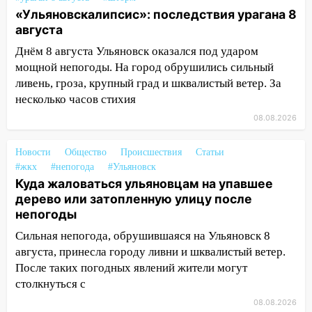
14:12
Куда жаловаться ульяновцам на
«Ульяновскалипсис»: последствия урагана 8
упавшее дерево или затопленную улицу
августа
после непогоды
Днём 8 августа Ульяновск оказался под ударом
13:59
В Новом городе ураганным
мощной непогоды. На город обрушились сильный
ветром сорвало опалубку со
ливень, гроза, крупный град и шквалистый ветер. За
строящегося дома
несколько часов стихия
13:54
В мэрии Ульяновска рассказали,
08.08.2026
как устраняют последствия мощного
шторма
Новости
Общество
Происшествия
Статьи
#жкх
#непогода
#Ульяновск
13:49
Стихия продолжает крушить
Куда жаловаться ульяновцам на упавшее
Ульяновск: дерево рухнуло на дом на
дерево или затопленную улицу после
Орджоникидзе
непогоды
13:47
На Нижней Террасе мощным
Сильная непогода, обрушившаяся на Ульяновск 8
ветром вырвало дерево с корнем
августа, принесла городу ливни и шквалистый ветер.
После таких погодных явлений жители могут
13:46
Сильный ветер сорвал крышу с
столкнуться с
СТО на проспекте Созидателей
08.08.2026