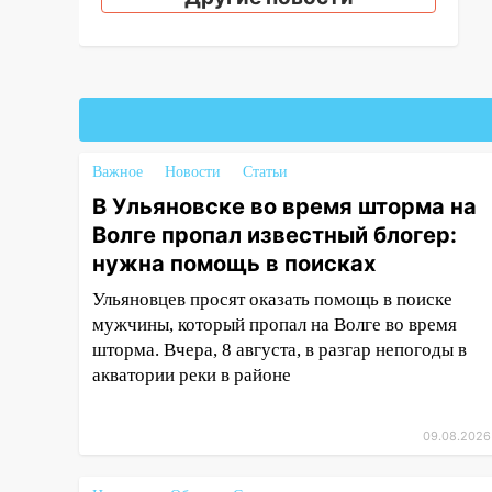
14:18
Гинеколог рассказала о
том, с какими сложностями
сталкиваются молодые мамы
13:02
Соцсети: на улице Розы
Люксембург дерево упало на
автомобиль
Важное
Новости
Статьи
13:00
«Благоприятный период
В Ульяновске во время шторма на
для новых начинаний: гороскоп
Волге пропал известный блогер:
для всех знаков зодиака на
неделю с 10 по 16 августа
нужна помощь в поисках
Ульяновцев просят оказать помощь в поиске
13:00
На проспекте Тюленева в
мужчины, который пропал на Волге во время
Ульяновске образовалось
«море»
шторма. Вчера, 8 августа, в разгар непогоды в
акватории реки в районе
12:57
В Ульяновской области
ожидается крупный град
09.08.2026
12:11
Где есть бензин в
Ульяновске 9 августа: список