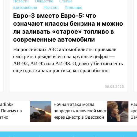
Новости
Общество
Статьи
#автомобили
#бензин
#топливо
Евро-3 вместо Евро-5: что
означают классы бензина и можно
ли заливать «старое» топливо в
современные автомобили
На российских АЗС автомобилисты привыкли
смотреть прежде всего на крупные цифры —
АИ-92, АИ-95 или АИ-98. Однако у бензина есть
еще одна характеристика, которая обычно
09.08.2026
arlink»
Ночная атака могла
Ра
 Почему на
повредить ключевой мост
кр
атно
через Днестр в Одесской
За
ь точность
области
тр
по объектам
ка