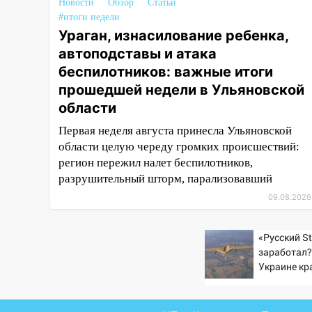
Новости
Обзор
Статьи
АЗС
#итоги недели
11:55
Соцсети: светофор упал
Ураган, изнасилование ребенка,
на машину во время сильного
автоподставы и атака
ливня в Ульяновске
беспилотников: важные итоги
прошедшей недели в Ульяновской
11:00
В Ульяновской области
люди в СНТ сидят без света
области
10:13
Прокуратура подвела
Первая неделя августа принесла Ульяновской
итоги недели в Ульяновской
области целую череду громких происшествий:
области
регион пережил налет беспилотников,
разрушительный шторм, парализовавший
09:18
Из-за ливня
09.08.2026
заблокировано движение
трамваев в Ульяновске
«Русский St
09:15
Ураган, изнасилование
заработал?
ребенка, автоподставы и атака
Украине кр
беспилотников: важные итоги
увеличилас
прошедшей недели в
попаданий 
Ульяновской области
ВСУ