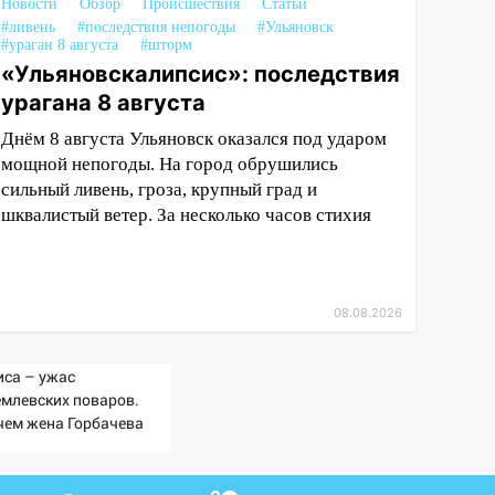
Новости
Обзор
Происшествия
Статьи
#ливень
#последствия непогоды
#Ульяновск
#ураган 8 августа
#шторм
«Ульяновскалипсис»: последствия
урагана 8 августа
Днём 8 августа Ульяновск оказался под ударом
мощной непогоды. На город обрушились
сильный ливень, гроза, крупный град и
шквалистый ветер. За несколько часов стихия
08.08.2026
иса – ужас
емлевских поваров.
чем жена Горбачева
ебовала пять видов
ши каждое утро?