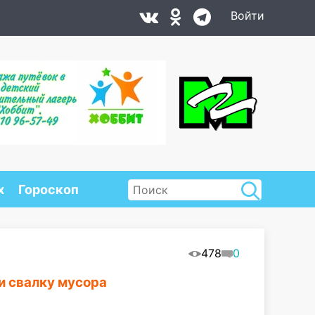
Войти
х
Гороскоп
478
0
и свалку мусора