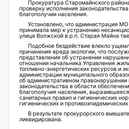
Прокуратура Старомайнского района
проверку исполнения законодательства
благополучии населения.
Установлено, что администрация МО
принимала мер к устранению несанкци
улице Волжской в р.п. Старая Майна т
Подобное бездействие влекло ущемл
причинения вреда экологии, что послу
представления об устранении нарушени
отношении начальника Управления жил
топливно-энергетических ресурсов и э
администрации муниципального образо
об административном правонарушении по
законодательства в области обеспечен
благополучия населения, выразившеес
санитарных правил и гигиенических но
гигиенических и противоэпидемических
В результате прокурорского вмешат
ликвидирована.