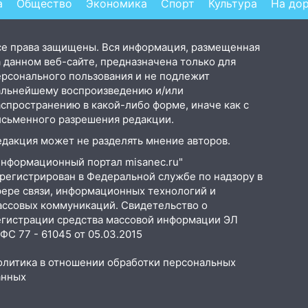
а
Общество
Экономика
Спорт
Культура
На до
се права защищены. Вся информация, размещенная
 данном веб-сайте, предназначена только для
ерсонального пользования и не подлежит
альнейшему воспроизведению и/или
аспространению в какой-либо форме, иначе как с
исьменного разрешения редакции.
едакция может не разделять мнение авторов.
Информационный портал misanec.ru"
арегистрирован в Федеральной службе по надзору в
фере связи, информационных технологий и
ассовых коммуникаций. Свидетельство о
егистрации средства массовой информации ЭЛ
С 77 - 61045 от 05.03.2015
олитика в отношении обработки персональных
анных