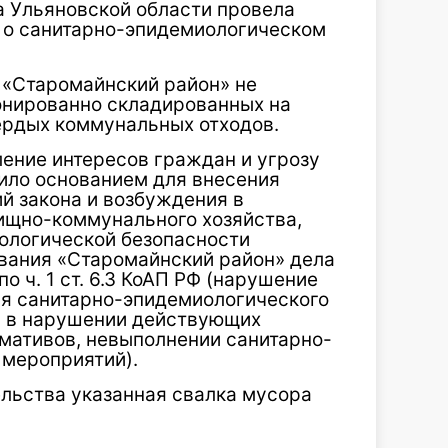
 Ульяновской области провела
 о санитарно-эпидемиологическом
 «Старомайнский район» не
онированно складированных на
вердых коммунальных отходов.
ение интересов граждан и угрозу
жило основанием для внесения
й закона и возбуждения в
ищно-коммунального хозяйства,
кологической безопасности
вания «Старомайнский район» дела
 ч. 1 ст. 6.3 КоАП РФ (нарушение
ия санитарно-эпидемиологического
я в нарушении действующих
рмативов, невыполнении санитарно-
 мероприятий).
ельства указанная свалка мусора