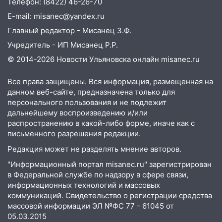
Телефон: (8422) 46-26-70
09:18
Из-за ливня заблокировано
E-mail: misanec@yandex.ru
движение трамваев в Ульяновске
Главный редактор - Мисанец З.Ф.
09:15
Ураган, изнасилование ребенка,
Учредитель - ИП Мисанец Р.Р.
автоподставы и атака беспилотников:
© 2014-2026 Новости Ульяновска онлайн
misanec.ru
важные итоги прошедшей недели в
Ульяновской области
Все права защищены. Вся информация, размещенная на
данном веб-сайте, предназначена только для
08:20
В Ульяновске восстановили
персонального пользования и не подлежит
трамвайную и троллейбусную
дальнейшему воспроизведению и/или
инфраструктуру после шторма
распространению в какой-либо форме, иначе как с
08:19
Внимание! В Цильнинском районе
письменного разрешения редакции.
пропал 67-летний мужчина
Редакция может не разделять мнение авторов.
08:11
На Ульяновск снова надвигается
"Информационный портал misanec.ru" зарегистрирован
непогода
в Федеральной службе по надзору в сфере связи,
информационных технологий и массовых
07:30
Евро-3 вместо Евро-5: что
коммуникаций. Свидетельство о регистрации средства
означают классы бензина и можно ли
массовой информации ЭЛ №ФС 77 - 61045 от
заливать «старое» топливо в
05.03.2015