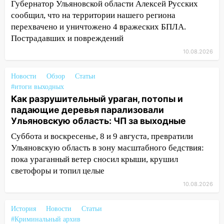
Губернатор Ульяновской области Алексей Русских
мосту
сообщил, что на территории нашего региона
09:10
Соцсети: на Московском шоссе в
перехвачено и уничтожено 4 вражеских БПЛА.
Ульяновске произошла авария
Пострадавших и повреждений
08:02
В Ульяновске во время
10.08.2026
диспансеризации у 26-летнего парня
выявили онкологию
Новости
Обзор
Статьи
#итоги выходных
07:00
Прохладная ночь и ветреный
Как разрушительный ураган, потопы и
день: прогноз погоды в Ульяновске 10
падающие деревья парализовали
августа
Ульяновскую область: ЧП за выходные
06:00
Как разрушительный ураган,
Суббота и воскресенье, 8 и 9 августа, превратили
потопы и падающие деревья
Ульяновскую область в зону масштабного бедствия:
парализовали Ульяновскую область: ЧП
пока ураганный ветер сносил крыши, крушил
за выходные
светофоры и топил целые
05:50
Пять украденных лошадей и
10.08.2026
смертельная драка
История
Новости
Статьи
05:00
Боль, скованность и старение
#Криминальный архив