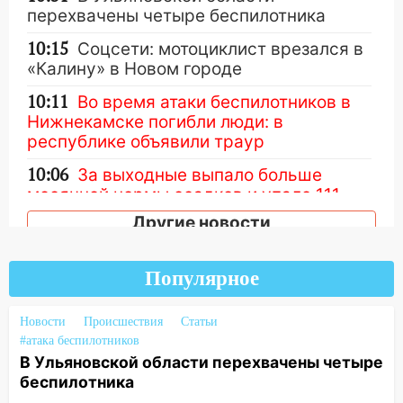
перехвачены четыре беспилотника
10:15
Соцсети: мотоциклист врезался в
«Калину» в Новом городе
10:11
Во время атаки беспилотников в
Нижнекамске погибли люди: в
республике объявили траур
10:06
За выходные выпало больше
месячной нормы осадков и упало 111
деревьев в Ульяновске
Другие новости
10:00
В Кузоватово ураганный ветер
повредил кровли районного дома
Популярное
культуры и школы
09:20
Момент падения дерева на
Новости
Происшествия
Статьи
машину в Ульяновске попал на видео
#атака беспилотников
В Ульяновской области перехвачены четыре
09:16
Утро ульяновских водителей
беспилотника
началось с «глухой» пробки на старом