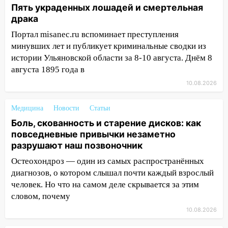
дисков: как повседневные привычки
Пять украденных лошадей и смертельная
незаметно разрушают наш позвоночник
драка
03:00
День скрытых ловушек и
Портал misanec.ru вспоминает преступления
внезапных подарков судьбы: гороскоп
минувших лет и публикует криминальные сводки из
на 10 августа
истории Ульяновской области за 8-10 августа. Днём 8
августа 1895 года в
09.08.2026
10.08.2026
21:58
В Ульяновске около «нового»
моста утопили автомобиль «Вольво»
Медицина
Новости
Статьи
20:20
Итоги 9 августа в Ульяновской
Боль, скованность и старение дисков: как
области: разгул стихии, поиски
повседневные привычки незаметно
человека на Волге и транспортный
разрушают наш позвоночник
коллапс
Остеохондроз — один из самых распространённых
19:43
Из-за ураганного ветра упали
диагнозов, о котором слышал почти каждый взрослый
деревья в парке «Победы»
человек. Но что на самом деле скрывается за этим
словом, почему
18:00
Пепелище на Балтийской: в
Заволжье ульяновские спасатели
10.08.2026
ликвидировали крупный пожар