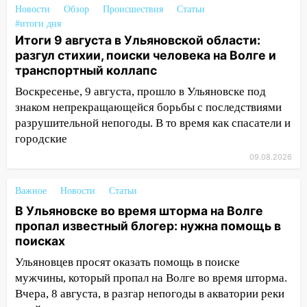
Новости
Обзор
Происшествия
Статьи
17:15
Прогноз погоды на 10 августа в
#итоги дня
Ульяновской области
Итоги 9 августа в Ульяновской области:
разгул стихии, поиски человека на Волге и
16:00
В Ульяновске во время шторма на
транспортный коллапс
Волге пропал известный блогер: нужна
помощь в поисках
Воскресенье, 9 августа, прошло в Ульяновске под
знаком непрекращающейся борьбы с последствиями
15:28
Соцсети: на «Ауди» упало дерево
разрушительной непогоды. В то время как спасатели и
в Новом городе
городские
15:12
В Ульяновске выгорела кухня в
09.08.2026
многоэтажке
14:18
Гинеколог рассказала о том, с
Важное
Новости
Статьи
какими сложностями сталкиваются
В Ульяновске во время шторма на Волге
молодые мамы
пропал известный блогер: нужна помощь в
поисках
13:02
Соцсети: на улице Розы
Ульяновцев просят оказать помощь в поиске
Люксембург дерево упало на
автомобиль
мужчины, который пропал на Волге во время шторма.
Вчера, 8 августа, в разгар непогоды в акватории реки
13:00
«Благоприятный период для