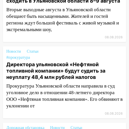
сходить в Ульяновской области 8–9 августа
поддержать «Симбирскую чебурашку»
на фестивале «ФормАРТ»
Вторые выходные августа в Ульяновской области
обещают быть насыщенными. Жителей и гостей
18:11
Ульяновская область стала
региона ждут большой фестиваль с живой музыкой и
пилотным регионом проекта
экстремальными шоу,
«Культурное долголетие»
08.08.2026
17:16
В реанимацию Ульяновской
областной больницы поступили шесть
Новости
Статьи
новых аппаратов ИВЛ
#прокуратура
Директора ульяновской «Нефтяной
16:51
В Чердаклинском районе
топливной компании» будут судить за
ремонтируют дороги, ставят остановки
неуплату 48,4 млн рублей налогов
и проводят новое освещение
Прокуратура Ульяновской области направила в суд
16:35
В Ульяновске установили ещё
уголовное дело в отношении 48-летнего директора
девять бункеров для крупногабаритного
ООО «Нефтяная топливная компания». Его обвиняют в
мусора
уклонении от
16:26
В Ульяновске бесплатно покажут
08.08.2026
матч «Волги» под открытым небом
Дорожная обстановка
Новости
Статьи