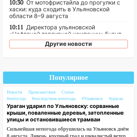
10:30
От мотофристайла до прогулки с
хаски: куда сходить в Ульяновской
области 8–9 августа
10:11
Директора ульяновской
«Нефтяной топливной компании» будут
судить за неуплату 48,4 млн рублей
Другие новости
налогов
09:28
Дети на дорогах: пострадали
велосипедисты, мотоциклисты и
пешеходы. Обзор крупных аварий в
Популярное
Ульяновской области
08:30
Поджог со свечой, 16 сгоревших
Новости
Происшествия
Статьи
домов и выстрел за водку
#непогода
#последствия непогоды
#Ульяновск
#ураган
Ураган ударил по Ульяновску: сорванные
07:50
Какая погоды будет днем 8
крыши, поваленные деревья, затопленные
августа
улицы и остановившиеся трамваи
06:45
Императорский мост в
Сильнейшая непогода обрушилась на Ульяновск днём
Ульяновске останется закрытым до
8 августа. Ливень, крупный град и шквалистый ветер