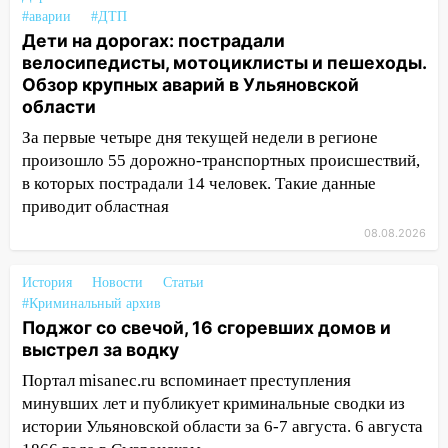
16:12
В Ульяновском госуниверситете
#аварии
#ДТП
разработают отечественный прибор для
Дети на дорогах: пострадали
цифровой ПЦР
велосипедисты, мотоциклисты и пешеходы.
Обзор крупных аварий в Ульяновской
15:47
Ульяновцы могут вернуть деньги
области
за абонементы закрывшегося фитнес-
клуба «Рекорд-Fitness»
За первые четыре дня текущей недели в регионе
произошло 55 дорожно-транспортных происшествий,
15:34
После вмешательства
в которых пострадали 14 человек. Такие данные
прокуратуры в селах Ульяновской
приводит областная
области привели в порядок детские
площадки
08.08.2026
15:27
Прокуратура проверяет
История
Новости
Статьи
капремонт школы в селе Кивать
#Криминальный архив
Поджог со свечой, 16 сгоревших домов и
15:08
В Кузоватово после прокурорской
выстрел за водку
проверки обновили разметку на
пешеходных переходах
Портал misanec.ru вспоминает преступления
минувших лет и публикует криминальные сводки из
14:40
На проспекте Гая в Ульяновске
истории Ульяновской области за 6-7 августа. 6 августа
запретили остановку автомобилей на