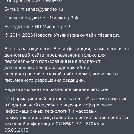
Телефон: (8422) 46-26-70
12:34
На Ульяновскую область
E-mail: misanec@yandex.ru
надвигается сильнейшая непогода: град
Главный редактор - Мисанец З.Ф.
и шквал до 27 м/с
Учредитель - ИП Мисанец Р.Р.
12:31
Ульяновец хотел купить иномарку
© 2014-2026 Новости Ульяновска онлайн
misanec.ru
из Европы и потерял 760 тысяч рублей
12:20
В Чердаклинском районе
Все права защищены. Вся информация, размещенная на
данном веб-сайте, предназначена только для
столкнулись «Лада» и Chevrolet:
персонального пользования и не подлежит
пострадал 14-летний подросток
дальнейшему воспроизведению и/или
12:00
Где есть бензин в Ульяновске 7
распространению в какой-либо форме, иначе как с
августа: список АЗС
письменного разрешения редакции.
Редакция может не разделять мнение авторов.
11:50
Заснул рядом с ребёнком и
случайно задушил его: суд вынес
"Информационный портал misanec.ru" зарегистрирован
приговор
в Федеральной службе по надзору в сфере связи,
информационных технологий и массовых
11:38
В Ленинском районе пожар
коммуникаций. Свидетельство о регистрации средства
полностью уничтожил дачный дом и
массовой информации ЭЛ №ФС 77 - 61045 от
сарай
05.03.2015