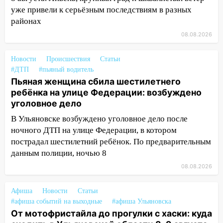
утра 10 августа
уже привели к серьёзным последствиям в разных
районах
05:18
Судьба готовит сюрприз: гороскоп
на 8 августа — кому повезет с
08.08.2026
деньгами, а кого ждет неожиданная
встреча
Новости
Происшествия
Статьи
#ДТП
#пьяный водитель
04:47
В Ульяновской области объявили
Пьяная женщина сбила шестилетнего
ракетную опасность: звучат сирены
ребёнка на улице Федерации: возбуждено
07.08.2026
уголовное дело
20:40
Ульяновские аграрии смогут
В Ульяновске возбуждено уголовное дело после
купить тракторы с отсрочкой платежа
ночного ДТП на улице Федерации, в котором
до декабря
пострадал шестилетний ребёнок. По предварительным
данным полиции, ночью 8
19:34
В следственном управлении
состоялось торжественное
08.08.2026
мероприятие, приуроченное к
празднованию Дня сотрудника органов
Афиша
Новости
Статьи
следствия Российской Федерации
#афиша событий на выходные
#афиша Ульяновска
От мотофристайла до прогулки с хаски: куда
19:30
Ульяновцев приглашают