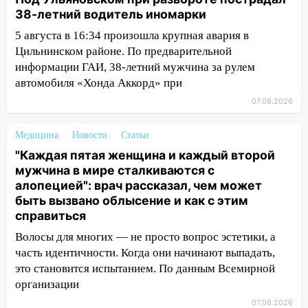
наказали за сокрытие прошлого своего
38-летний водитель иномарки
сотрудник
5 августа в 16:34 произошла крупная авария в
18:02
В Ульяновск едут звезды
Цильнинском районе. По предварительной
баскетбола!
информации ГАИ, 38-летний мужчина за рулем
автомобиля «Хонда Аккорд» при
17:08
Ульяновский областной суд
оставил в силе приговор руководству
07.08.2026
«УльяновскФармации» за махинации на
3,2 млн рублей
Медицина
Новости
Статьи
16:09
"Каждая пятая женщина и каждый второй
Ветераны легкой атлетики из
мужчина в мире сталкиваются с
Ульяновска успешно выступили на
алопецией": врач рассказал, чем может
Чемпионате России
быть вызвано облысение и как с этим
16:02
В Ульяновской области убрали
справиться
более 28% площадей зерновых и
Волосы для многих — не просто вопрос эстетики, а
зернобобовых культур
часть идентичности. Когда они начинают выпадать,
15:51
Бросила кирпич в жену брата: в
это становится испытанием. По данным Всемирной
Ульяновской области завели дело на
организации
агрессивную женщину
07.08.2026