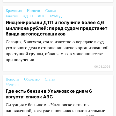
15:47
На улице Радищева сбили
курьера: крупная авария в Ульяновске
Криминал
Новости
Статьи
#аварии
#ДТП
#СК
#УМВД
15:15
Проводил до квартиры и ограбил:
Инсценировали ДТП и получили более 4,6
новый кавалер женщины оказался
миллиона рублей: перед судом предстанет
рецидивистом
банда автоподставщиков
14:26
В Ульяновске ограничат движение
Сегодня, 6 августа, стало известно о передаче в суд
по улице Ефремова
уголовного дела в отношении членов организованной
преступной группы, обвиняемых в мошенничестве
14:23
67% ульяновцев готовы
при получении
передумать увольняться, если им
06.08.2026
повысят зарплату
14:01
Инсценировали ДТП и получили
Новости
Общество
Статьи
более 4,6 миллиона рублей: перед
#бензин
судом предстанет банда
Где есть бензин в Ульяновске днем 6
автоподставщиков
августа: список АЗС
13:36
В Инзе произошел крупный пожар
Ситуация с бензином в Ульяновске остается
напряженной, хотя уже и появились положительные
13:00
В суде защитили репутацию