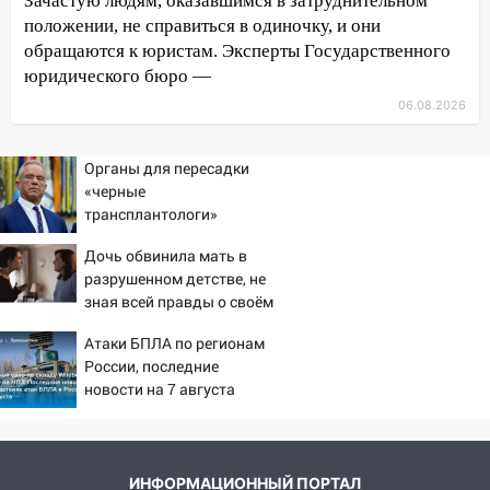
Зачастую людям, оказавшимся в затруднительном
положении, не справиться в одиночку, и они
10:27
Где есть бензин в Ульяновске
обращаются к юристам. Эксперты Государственного
днем 6 августа: список АЗС
юридического бюро —
10:16
Внимание! В Ульяновской области
06.08.2026
объявлена ракетная опасность
10:00
В Старомайнском районе утонул
Органы для пересадки
51-летний мужчина
«черные
трансплантологи»
09:50
В Ульяновске черный коршун
извлекали у еще живых
застрял в тепловозе
Дочь обвинила мать в
пациентов
разрушенном детстве, не
09:44
Ульяновские спасатели помогли
зная всей правды о своём
юному велосипедисту на улице
отце - история одной
Чернышевского
Атаки БПЛА по регионам
семьи
России, последние
08:21
В Заволжском районе украли два
новости на 7 августа
велосипеда
2026: последствия, атаки
на склады Wildberries,
07:18
В Ульяновск идет
состояние пострадавших
тридцатиградусная жара: какая будет
ИНФОРМАЦИОННЫЙ ПОРТАЛ