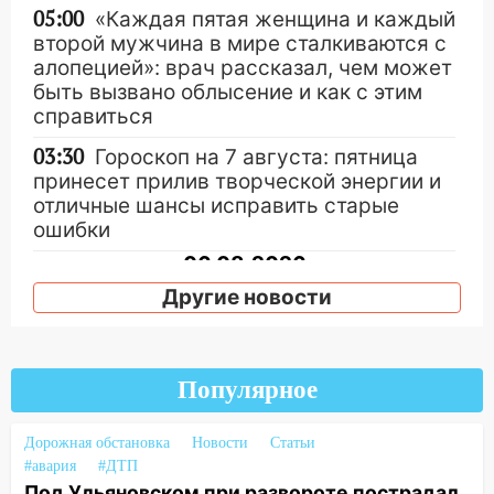
05:00
«Каждая пятая женщина и каждый
второй мужчина в мире сталкиваются с
алопецией»: врач рассказал, чем может
быть вызвано облысение и как с этим
справиться
03:30
Гороскоп на 7 августа: пятница
принесет прилив творческой энергии и
отличные шансы исправить старые
ошибки
06.08.2026
23:20
Прогноз погоды на 7 августа в
Другие новости
Ульяновской области
20:04
Ульяновцев приглашают на забег,
посвящённый Дню воздушного флота
Популярное
России
Дорожная обстановка
Новости
Статьи
19:12
В Ульяновской области
#авария
#ДТП
руководителя частной компании
Под Ульяновском при развороте пострадал