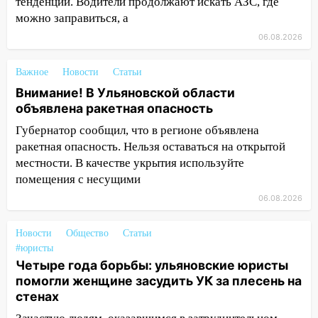
тенденции. Водители продолжают искать АЗС, где
мужчины, которого необоснованно
можно заправиться, а
обвиняли в жестоком обращении с
06.08.2026
животными
12:28
Миллион на «льготниках»: в
Важное
Новости
Статьи
Ульяновской области перевозчик
Внимание! В Ульяновской области
провернул хитрую схему с чужими
объявлена ракетная опасность
проездными
Губернатор сообщил, что в регионе объявлена
12:10
Ульяновский алиментщик накопил
ракетная опасность. Нельзя оставаться на открытой
120 тысяч долга
местности. В качестве укрытия используйте
помещения с несущими
11:49
Снят режим «Ракетная
опасность» на территории Ульяновской
06.08.2026
области
Новости
Общество
Статьи
11:30
Кабмин РФ разрешил до 1 июля
#юристы
2027 года импорт, выпуск и обращение
Четыре года борьбы: ульяновские юристы
бензина Евро 2, Евро 3, Евро 4
помогли женщине засудить УК за плесень на
стенах
11:12
Соцсети: на Рябикова автомобиль
врезался в забор