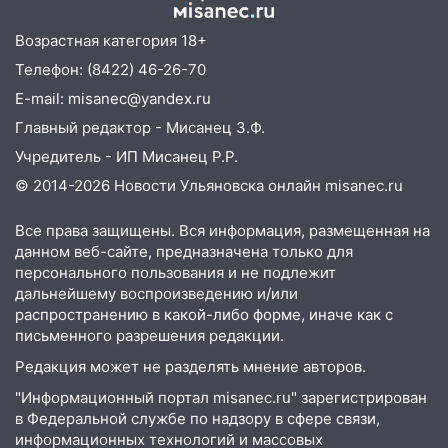
погода в четверг
06:00
Четыре года борьбы: ульяновские
Возрастная категория 18+
юристы помогли женщине засудить УК
Телефон: (8422) 46-26-70
за плесень на стенах
E-mail: misanec@yandex.ru
05:00
Кому 6 августа звезды сулят
Главный редактор - Мисанец З.Ф.
прибыль, а кому — испытания на
Учредитель - ИП Мисанец Р.Р.
прочность
© 2014-2026 Новости Ульяновска онлайн
misanec.ru
05.08.2026
22:58
Соцсети: на проспекте Тюленева
Все права защищены. Вся информация, размещенная на
ДТП с мотоциклистом
данном веб-сайте, предназначена только для
персонального пользования и не подлежит
20:22
Мошенники обманули 92-летнюю
дальнейшему воспроизведению и/или
жительницу Ульяновской области
распространению в какой-либо форме, иначе как с
письменного разрешения редакции.
19:14
Житель Ульяновской области
подвез троих незнакомцев на трассе и
Редакция может не разделять мнение авторов.
заработал уголовное дело
"Информационный портал misanec.ru" зарегистрирован
в Федеральной службе по надзору в сфере связи,
18:14
Прогноз погоды на 6 августа в
информационных технологий и массовых
Ульяновской области