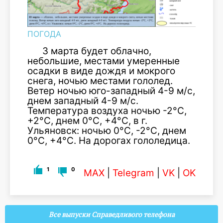
ПОГОДА
3 марта будет облачно,
небольшие, местами умеренные
осадки в виде дождя и мокрого
снега, ночью местами гололед.
Ветер ночью юго-западный 4-9 м/с,
днем западный 4-9 м/с.
Температура воздуха ночью -2°С,
+2°С, днем 0°С, +4°С, в г.
Ульяновск: ночью 0°С, -2°С, днем
0°С, +4°С. На дорогах гололедица.
1
0
MAX
|
Telegram
|
VK
|
OK
Все выпуски Справедливого телефона