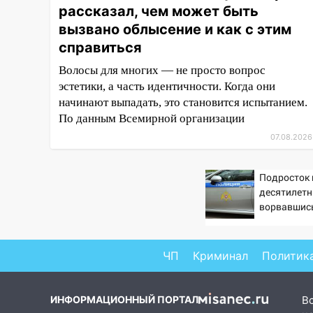
рассказал, чем может быть
10:40
В Ульяновске спасатели
вызвано облысение и как с этим
ночью нашли потерявшегося в
заброшенных садах 79-летнего
справиться
мужчину
Волосы для многих — не просто вопрос
10:26
На нескольких улицах
эстетики, а часть идентичности. Когда они
Ульяновска временно
начинают выпадать, это становится испытанием.
отключили холодную воду
По данным Всемирной организации
07.08.2026
10:14
В Ульяновске двоих
участников коррупционной
схемы при ЦГКБ отправили в
Подросток 
колонию на 7 и 8 лет
десятилетн
ворвавшись
09:52
Ночью беспилотники
сбили над соседними
Татарстаном и Саратовской
ЧП
Криминал
Политик
областью
09:41
Диана Шурыгина
ИНФОРМАЦИОННЫЙ ПОРТАЛ
В
уверовала в Бога в СИЗО