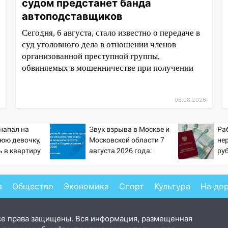
судом предстанет банда
автоподставщиков
Сегодня, 6 августа, стало известно о передаче в
суд уголовного дела в отношении членов
организованной преступной группы,
обвиняемых в мошенничестве при получении
06.08.2026
напал на
Звук взрыва в Москве и
Ра
юю девочку,
Московской области 7
не
 в квартиру
августа 2026 года:
ру
Причины, источник,
пен
откуда был громкий
Pr
хлопок
а
Общество
Экономика
Спорт
Культура
На до
се права защищены. Вся информация, размещенная