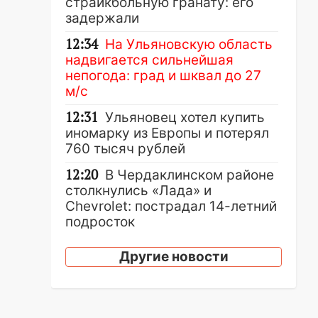
страйкбольную гранату: его
задержали
12:34
На Ульяновскую область
надвигается сильнейшая
непогода: град и шквал до 27
м/с
12:31
Ульяновец хотел купить
иномарку из Европы и потерял
760 тысяч рублей
12:20
В Чердаклинском районе
столкнулись «Лада» и
Chevrolet: пострадал 14-летний
подросток
12:00
Где есть бензин в
Другие новости
Ульяновске 7 августа: список
АЗС
11:50
Заснул рядом с ребёнком