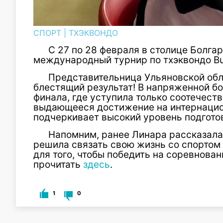
СПОРТ
|
ТХЭКВОНДО
С 27 по 28 февраля в столице Болга
международный турнир по тхэквондо Bul
Представительница Ульяновской об
блестящий результат! В напряженной б
финала, где уступила только соотечест
выдающееся достижение на интернацио
подчеркивает высокий уровень подгото
Напомним, ранее Линара рассказала
решила связать свою жизнь со спортом 
для того, чтобы победить на соревнова
прочитать
здесь
.
1
0