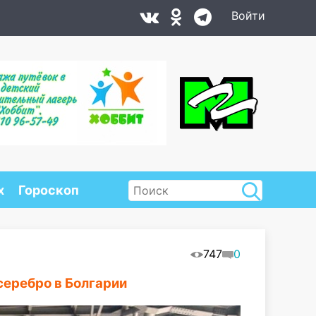
Войти
х
Гороскоп
747
0
серебро в Болгарии