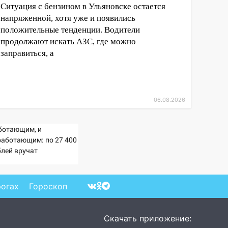
Ситуация с бензином в Ульяновске остается
напряженной, хотя уже и появились
положительные тенденции. Водители
продолжают искать АЗС, где можно
заправиться, а
06.08.2026
ботающим, и
работающим: по 27 400
блей вручат
сионерам в сентябре -
imaMedia.ru
рогах
Гороскоп
Скачать приложение: