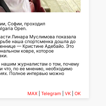
рии, Софии, проходил
garia Open.
ласти Линара Муслимова показала
орьбе наша спортсменка дошла до
веннице — Кристине Адебайо. Это
нальном ковре, которое
вки.
 нашим журналистам о том, почему
и что, по ее мнению, необходимо
ниях. Полное интервью можно
MAX
|
Telegram
|
VK
|
OK