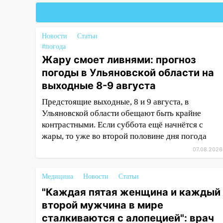
и случайно задушил его: суд
вынес приговор
11:38
В Ленинском районе
Новости
Статьи
пожар полностью уничтожил
#погода
дачный дом и сарай
Жару смоет ливнями: прогноз
11:38
В Госдуме предложили
погоды в Ульяновской области на
отменить ЕГЭ с 2027 года
выходные 8-9 августа
11:25
В Ульяновске ИИ будет
Предстоящие выходные, 8 и 9 августа, в
выявлять нарушителей на
Ульяновской области обещают быть крайне
контейнерных площадках
контрастными. Если суббота ещё начнётся с
жары, то уже во второй половине дня погода
11:20
Ульяновская
07.08.2026
шахматистка Валерия
Клейменова выиграла два
золота в составе сборной мира
Медицина
Новости
Статьи
"Каждая пятая женщина и каждый
11:16
В Ульяновске открыли
памятную доску декабристу
второй мужчина в мире
Кондратию Рылееву
сталкиваются с алопецией": врач