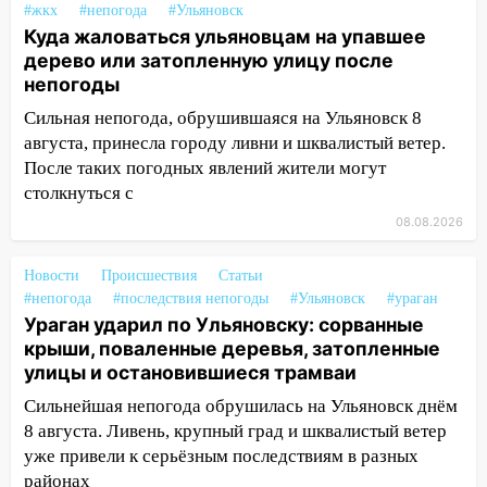
#жкх
#непогода
#Ульяновск
на улице Любови Шевцовой рухнул
Куда жаловаться ульяновцам на упавшее
светофор
дерево или затопленную улицу после
непогоды
14:14
Студента из Ульяновска обманули
мошенники под видом преподавателя
Сильная непогода, обрушившаяся на Ульяновск 8
августа, принесла городу ливни и шквалистый ветер.
14:12
Куда жаловаться ульяновцам на
После таких погодных явлений жители могут
упавшее дерево или затопленную улицу
столкнуться с
после непогоды
08.08.2026
13:59
В Новом городе ураганным
ветром сорвало опалубку со
Новости
Происшествия
Статьи
строящегося дома
#непогода
#последствия непогоды
#Ульяновск
#ураган
Ураган ударил по Ульяновску: сорванные
13:54
В мэрии Ульяновска рассказали,
крыши, поваленные деревья, затопленные
как устраняют последствия мощного
улицы и остановившиеся трамваи
шторма
Сильнейшая непогода обрушилась на Ульяновск днём
13:49
Стихия продолжает крушить
8 августа. Ливень, крупный град и шквалистый ветер
Ульяновск: дерево рухнуло на дом на
уже привели к серьёзным последствиям в разных
Орджоникидзе
районах