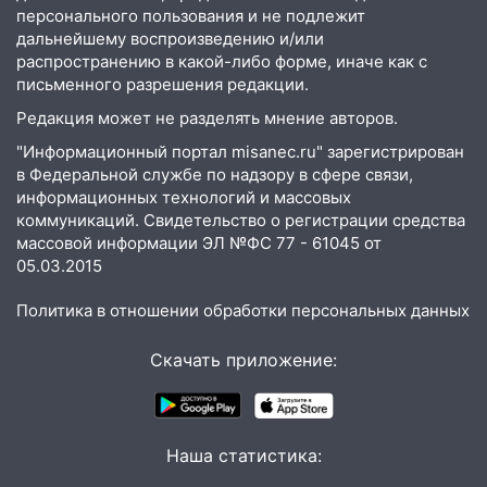
12:01
Пьяная женщина сбила
персонального пользования и не подлежит
шестилетнего ребёнка на улице
дальнейшему воспроизведению и/или
Федерации: возбуждено уголовное дело
распространению в какой-либо форме, иначе как с
письменного разрешения редакции.
11:16
В Ульяновске ищут 37-летнего
мужчину, пропавшего ещё 19 июля
Редакция может не разделять мнение авторов.
"Информационный портал misanec.ru" зарегистрирован
10:30
От мотофристайла до прогулки с
в Федеральной службе по надзору в сфере связи,
хаски: куда сходить в Ульяновской
информационных технологий и массовых
области 8–9 августа
коммуникаций. Свидетельство о регистрации средства
10:11
Директора ульяновской
массовой информации ЭЛ №ФС 77 - 61045 от
05.03.2015
«Нефтяной топливной компании» будут
судить за неуплату 48,4 млн рублей
Политика в отношении обработки персональных данных
налогов
09:28
Дети на дорогах: пострадали
Скачать приложение:
велосипедисты, мотоциклисты и
пешеходы. Обзор крупных аварий в
Ульяновской области
Наша статистика:
08:30
Поджог со свечой, 16 сгоревших