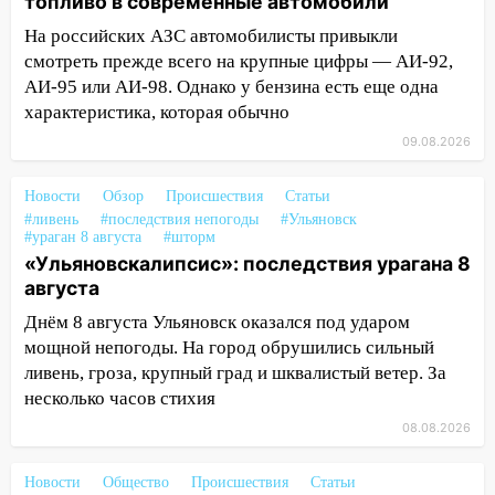
топливо в современные автомобили
Ульяновске отменили фестиваль «Наше
время»
На российских АЗС автомобилисты привыкли
смотреть прежде всего на крупные цифры — АИ-92,
16:17
Мелекесский район первым в
АИ-95 или АИ-98. Однако у бензина есть еще одна
Ульяновской области намолотил более
характеристика, которая обычно
100 тысяч тонн зерна
09.08.2026
15:17
В колледжи и техникумы
Ульяновской области подали более 10
Новости
Обзор
Происшествия
Статьи
тысяч заявлений
#ливень
#последствия непогоды
#Ульяновск
#ураган 8 августа
#шторм
15:04
Фоторепортаж с улиц Ульяновска
«Ульяновскалипсис»: последствия урагана 8
после шторма: поваленные деревья и
августа
затопленные улицы
Днём 8 августа Ульяновск оказался под ударом
14:28
Ураган вырвал остановку на улице
мощной непогоды. На город обрушились сильный
Деева в Заволжье
ливень, гроза, крупный град и шквалистый ветер. За
несколько часов стихия
14:26
Жители Ульяновска сами
пытаются расчистить ливнёвки, не
08.08.2026
дождавшись коммунальщиков
Новости
Общество
Происшествия
Статьи
14:16
Шторм продолжает ломать город: