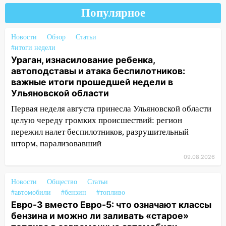
измениться: гороскоп на 9 августа —
Популярное
три знака получат шанс, который нельзя
упустить
Новости
Обзор
Статьи
08.08.2026
#итоги недели
20:10
Во время урагана в Ульяновске на
Ураган, изнасилование ребенка,
Волге перевернулась лодка
автоподставы и атака беспилотников:
важные итоги прошедшей недели в
19:55
В Ульяновске упавшее дерево
Ульяновской области
заблокировало в машине двух женщин
Первая неделя августа принесла Ульяновской области
17:15
В Ульяновской области
целую череду громких происшествий: регион
ремонтируют девять мостов: один уже
пережил налет беспилотников, разрушительный
готов, ещё два — почти завершены
шторм, парализовавший
17:00
«Ульяновскалипсис»: последствия
09.08.2026
урагана 8 августа
Новости
Общество
Статьи
16:38
Прогноз погоды в Ульяновской
#автомобили
#бензин
#топливо
области на 9 августа
Евро-3 вместо Евро-5: что означают классы
бензина и можно ли заливать «старое»
16:34
Из-за мощной непогоды в