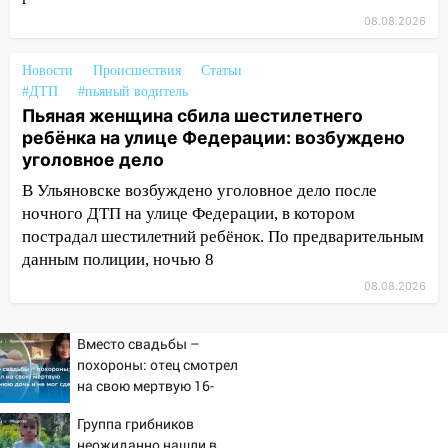
13:47
На Нижней Террасе мощным
08.08.2026
ветром вырвало дерево с корнем
13:46
Новости
Сильный ветер сорвал крышу с
Происшествия
Статьи
#ДТП
#пьяный водитель
СТО на проспекте Созидателей
Пьяная женщина сбила шестилетнего
13:35
Непогода продолжает бить по
ребёнка на улице Федерации: возбуждено
транспорту: в Ульяновске трамвай
уголовное дело
сошёл с рельсов
В Ульяновске возбуждено уголовное дело после
13:22
Упавшие деревья перекрыли
ночного ДТП на улице Федерации, в котором
дороги в Ульяновске: фото
пострадал шестилетний ребёнок. По предварительным
данным полиции, ночью 8
13:17
Непогода в Ульяновске не
08.08.2026
закончится сегодня: сильные ливни
сохранятся 9 августа
Вместо свадьбы –
13:15
Трижды «брал в долг» без спроса:
похороны: отец смотрел
житель Вешкаймского района похитил у
на свою мертвую 16-
знакомого 191 тысячу рублей
летнюю дочь и не мог
Группа грибников
сдержать слезы
13:14
Ураган оторвал светофор на
неожиданно нашли в