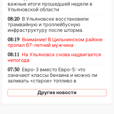
важные итоги прошедшей недели в
Ульяновской области
08:20
В Ульяновске восстановили
трамвайную и троллейбусную
инфраструктуру после шторма.
08:19
Внимание! В Цильнинском районе
пропал 67-летний мужчина
08:11
На Ульяновск снова надвигается
непогода
07:30
Евро-3 вместо Евро-5: что
означают классы бензина и можно ли
заливать «старое» топливо в
современные автомобили
Другие новости
06:30
Какая погода будет в Ульяновской
области днем 9 августа
05:05
День, когда всё может