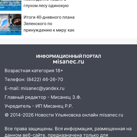
проспекте Филатова в Ульяновске
глухом лесу одинокую
испуганную маленькую
13:12
Дерево пробило крышу дома на
Итоги 40-дневного плана
девочку с игрушкой
Новгородской в Ульяновске и рухнуло
Зеленского по
на электрощит
принуждению к миру: как
ответила Россия, полный
13:10
В Заволжском районе дерево
разбор провала операции
упало во дворе
Украины от военкора
Коца
13:08
Ураган ударил по Ульяновску:
ИНФОРМАЦИОННЫЙ ПОРТАЛ
сорванные крыши, поваленные деревья,
затопленные улицы и остановившиеся
Возрастная категория 18+
трамваи
Телефон: (8422) 46-26-70
12:17
Ульяновск накрыл крупный град:
E-mail: misanec@yandex.ru
после ливня город снова уходит под
Главный редактор - Мисанец З.Ф.
воду
Учредитель - ИП Мисанец Р.Р.
12:12
Прокуратура взяла на контроль
© 2014-2026 Новости Ульяновска онлайн
misanec.ru
ДТП с шестилетним ребёнком на улице
Федерации
Все права защищены. Вся информация, размещенная на
данном веб-сайте, предназначена только для