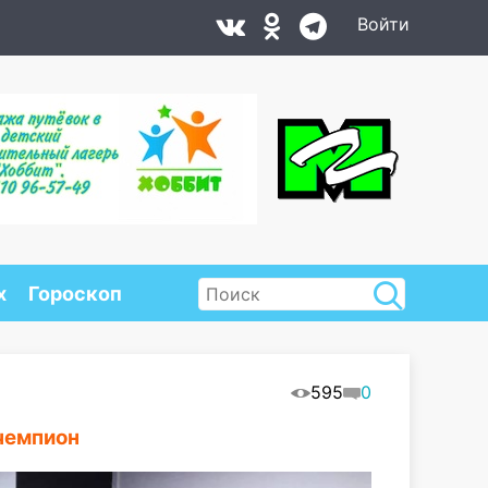
Войти
х
Гороскоп
595
0
чемпион