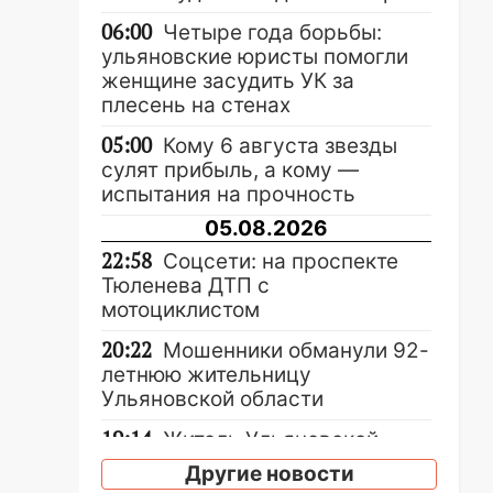
06:00
Четыре года борьбы:
ульяновские юристы помогли
женщине засудить УК за
плесень на стенах
05:00
Кому 6 августа звезды
сулят прибыль, а кому —
испытания на прочность
05.08.2026
22:58
Соцсети: на проспекте
Тюленева ДТП с
мотоциклистом
20:22
Мошенники обманули 92-
летнюю жительницу
Ульяновской области
19:14
Житель Ульяновской
области подвез троих
Другие новости
незнакомцев на трассе и