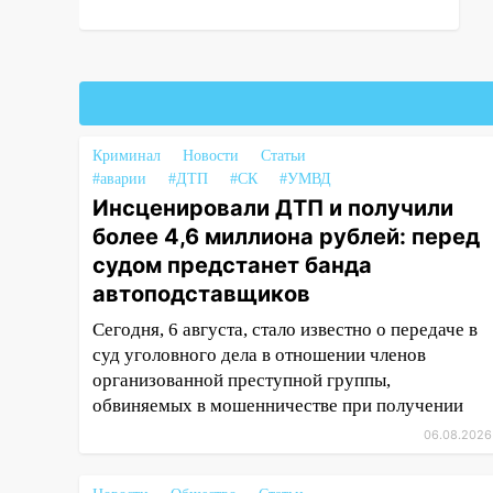
заработал уголовное дело
18:14
Прогноз погоды на 6
августа в Ульяновской области
18:00
Мотофристайл, рок и
силовой экстрим: в Ульяновске
Криминал
Новости
Статьи
пройдет большой фестиваль
#аварии
#ДТП
#СК
#УМВД
«Наше время»
Инсценировали ДТП и получили
более 4,6 миллиона рублей: перед
17:30
Где есть бензин в
Ульяновске 5 августа после
судом предстанет банда
рабочего дня: список АЗС
автоподставщиков
17:05
«Обыск» по видеосвязи: в
Сегодня, 6 августа, стало известно о передаче в
Ульяновске задержали 19-
суд уголовного дела в отношении членов
летнюю сообщницу
организованной преступной группы,
мошенников
обвиняемых в мошенничестве при получении
16:12
06.08.2026
Едва не перерезал горло:
в Вешкайме посиделки с
судимым знакомым