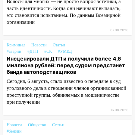
«Мураками»
Волосы для многих — не просто вопрос эстетики, а
часть идентичности. Когда они начинают выпадать,
14:04
Жару смоет ливнями: прогноз
это становится испытанием. По данным Всемирной
погоды в Ульяновской области на
организации
выходные 8-9 августа
07.08.2026
13:30
В Ульяновске транспортные
полицейские проведут акцию «Час
Криминал
Новости
Статьи
пассажира»
#аварии
#ДТП
#СК
#УМВД
Инсценировали ДТП и получили более 4,6
13:20
В Ульяновске за один день
миллиона рублей: перед судом предстанет
обокрали женщину на пляже и
банда автоподставщиков
подростка в сквере
Сегодня, 6 августа, стало известно о передаче в суд
13:01
В Димитровграде мужчина
уголовного дела в отношении членов организованной
выбросил из машины страйкбольную
преступной группы, обвиняемых в мошенничестве
гранату: его задержали
при получении
12:34
На Ульяновскую область
06.08.2026
надвигается сильнейшая непогода: град
и шквал до 27 м/с
Новости
Общество
Статьи
#бензин
12:31
Ульяновец хотел купить иномарку