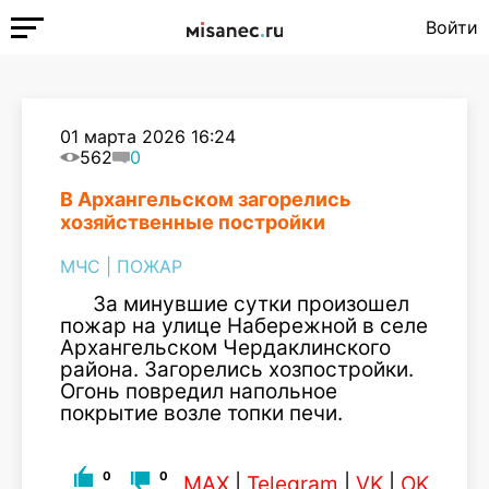
Войти
01 марта 2026 16:24
562
0
В Архангельском загорелись
хозяйственные постройки
МЧС
|
ПОЖАР
За минувшие сутки произошел
пожар на улице Набережной в селе
Архангельском Чердаклинского
района. Загорелись хозпостройки.
Огонь повредил напольное
покрытие возле топки печи.
0
0
MAX
|
Telegram
|
VK
|
OK