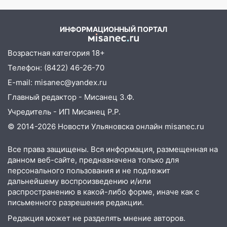
площадках
Вести.ru
11:20
Ульяновская шахматистка
ИНФОРМАЦИОННЫЙ ПОРТАЛ
Валерия Клейменова выиграла два
золота в составе сборной мира
Возрастная категория 18+
11:16
В Ульяновске открыли памятную
Телефон: (8422) 46-26-70
доску декабристу Кондратию Рылееву
E-mail: misanec@yandex.ru
10:40
В Ульяновске спасатели ночью
Главный редактор - Мисанец З.Ф.
нашли потерявшегося в заброшенных
Учредитель - ИП Мисанец Р.Р.
садах 79-летнего мужчину
© 2014-2026 Новости Ульяновска онлайн
misanec.ru
10:26
На нескольких улицах Ульяновска
временно отключили холодную воду
Все права защищены. Вся информация, размещенная на
данном веб-сайте, предназначена только для
10:14
В Ульяновске двоих участников
персонального пользования и не подлежит
коррупционной схемы при ЦГКБ
дальнейшему воспроизведению и/или
отправили в колонию на 7 и 8 лет
распространению в какой-либо форме, иначе как с
письменного разрешения редакции.
09:52
Ночью беспилотники сбили над
Редакция может не разделять мнение авторов.
соседними Татарстаном и Саратовской