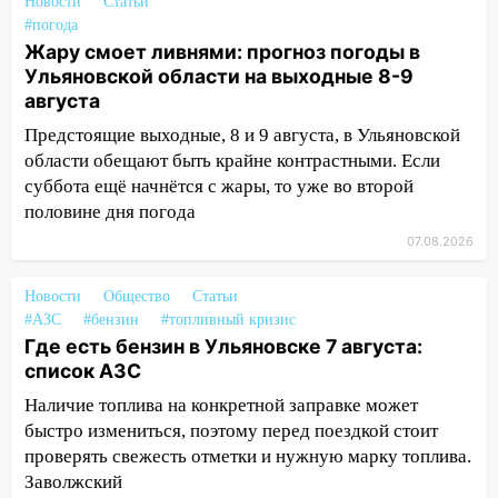
Новости
Статьи
«Культурное долголетие»
#погода
17:16
В реанимацию Ульяновской
Жару смоет ливнями: прогноз погоды в
областной больницы поступили шесть
Ульяновской области на выходные 8-9
новых аппаратов ИВЛ
августа
Предстоящие выходные, 8 и 9 августа, в Ульяновской
16:51
В Чердаклинском районе
области обещают быть крайне контрастными. Если
ремонтируют дороги, ставят остановки
суббота ещё начнётся с жары, то уже во второй
и проводят новое освещение
половине дня погода
16:35
В Ульяновске установили ещё
07.08.2026
девять бункеров для крупногабаритного
мусора
Новости
Общество
Статьи
16:26
В Ульяновске бесплатно покажут
#АЗС
#бензин
#топливный кризис
матч «Волги» под открытым небом
Где есть бензин в Ульяновске 7 августа:
список АЗС
16:12
В Ульяновском госуниверситете
Наличие топлива на конкретной заправке может
разработают отечественный прибор для
быстро измениться, поэтому перед поездкой стоит
цифровой ПЦР
проверять свежесть отметки и нужную марку топлива.
15:47
Ульяновцы могут вернуть деньги
Заволжский