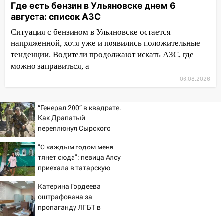
Где есть бензин в Ульяновске днем 6
из Европы и потерял 760 тысяч рублей
августа: список АЗС
12:20
В Чердаклинском районе
Ситуация с бензином в Ульяновске остается
столкнулись «Лада» и Chevrolet:
напряженной, хотя уже и появились положительные
пострадал 14-летний подросток
тенденции. Водители продолжают искать АЗС, где
можно заправиться, а
12:00
Где есть бензин в Ульяновске 7
августа: список АЗС
06.08.2026
11:50
Заснул рядом с ребёнком и
случайно задушил его: суд вынес
“Генерал 200” в квадрате.
приговор
Как Драпатый
переплюнул Сырского
11:38
В Ленинском районе пожар
полностью уничтожил дачный дом и
"С каждым годом меня
тянет сюда": певица Алсу
сарай
приехала в татарскую
11:38
В Госдуме предложили отменить
деревню, где прошло ее
Катерина Гордеева
ЕГЭ с 2027 года
детство 07/08/2026 –
оштрафована за
Новости
11:25
В Ульяновске ИИ будет выявлять
пропаганду ЛГБТ в
нарушителей на контейнерных
интернете - Новости на