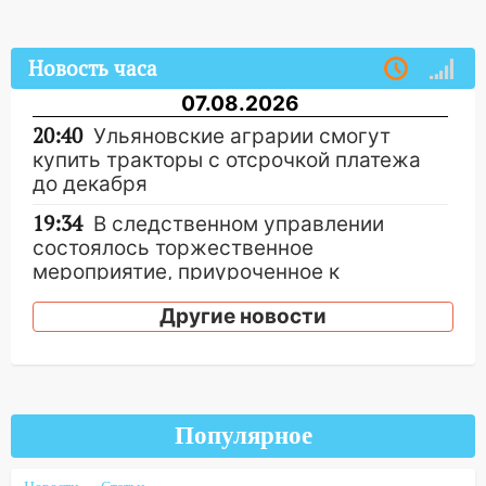
Новость часа
07.08.2026
20:40
Ульяновские аграрии смогут
купить тракторы с отсрочкой платежа
до декабря
19:34
В следственном управлении
состоялось торжественное
мероприятие, приуроченное к
празднованию Дня сотрудника органов
Другие новости
следствия Российской Федерации
19:30
Ульяновцев приглашают
поддержать «Симбирскую чебурашку»
на фестивале «ФормАРТ»
Популярное
18:11
Ульяновская область стала
пилотным регионом проекта