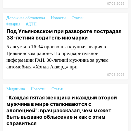
за абонементы закрывшегося фитнес-
07.08.2026
клуба «Рекорд-Fitness»
15:34
После вмешательства
Дорожная обстановка
Новости
Статьи
прокуратуры в селах Ульяновской
#авария
#ДТП
области привели в порядок детские
Под Ульяновском при развороте пострадал
площадки
38-летний водитель иномарки
5 августа в 16:34 произошла крупная авария в
15:27
Прокуратура проверяет
Цильнинском районе. По предварительной
капремонт школы в селе Кивать
информации ГАИ, 38-летний мужчина за рулем
15:08
В Кузоватово после прокурорской
автомобиля «Хонда Аккорд» при
проверки обновили разметку на
07.08.2026
пешеходных переходах
14:40
На проспекте Гая в Ульяновске
Медицина
Новости
Статьи
запретили остановку автомобилей на
"Каждая пятая женщина и каждый второй
50-метровом участке
мужчина в мире сталкиваются с
алопецией": врач рассказал, чем может
14:22
В Новом городе 8 августа пройдет
быть вызвано облысение и как с этим
большой фестиваль «Наше время» с
справиться
мотофристайлом и концертом