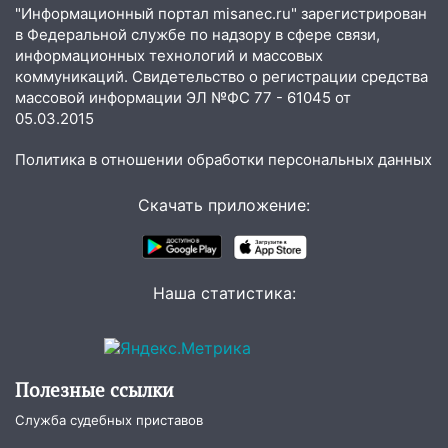
областью
"Информационный портал misanec.ru" зарегистрирован
в Федеральной службе по надзору в сфере связи,
09:41
Диана Шурыгина уверовала в
информационных технологий и массовых
Бога в СИЗО
коммуникаций. Свидетельство о регистрации средства
массовой информации ЭЛ №ФС 77 - 61045 от
09:35
В Ульяновске директора фирмы
05.03.2015
будут судить за неуплату налогов на 48
млн рублей
Политика в отношении обработки персональных данных
08:22
Подросток на питбайке сбил
Скачать приложение:
велосипедистку: пострадали двое
07:20
Жара возвращается: ожидается
знойный и сухой четверг
Наша статистика:
06:00
Под Ульяновском при развороте
пострадал 38-летний водитель
иномарки
05:00
«Каждая пятая женщина и каждый
Полезные ссылки
второй мужчина в мире сталкиваются с
Служба судебных приставов
алопецией»: врач рассказал, чем может