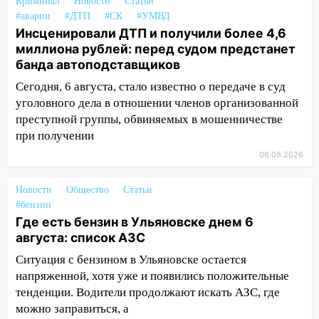
Криминал
Новости
Статьи
16:09
Ветераны легкой атлетики из
#аварии
#ДТП
#СК
#УМВД
Ульяновска успешно выступили на
Инсценировали ДТП и получили более 4,6
Чемпионате России
миллиона рублей: перед судом предстанет
банда автоподставщиков
16:02
В Ульяновской области убрали
Сегодня, 6 августа, стало известно о передаче в суд
более 28% площадей зерновых и
уголовного дела в отношении членов организованной
зернобобовых культур
преступной группы, обвиняемых в мошенничестве
15:51
Бросила кирпич в жену брата: в
при получении
Ульяновской области завели дело на
06.08.2026
агрессивную женщину
15:47
На улице Радищева сбили
Новости
Общество
Статьи
курьера: крупная авария в Ульяновске
#бензин
Где есть бензин в Ульяновске днем 6
15:15
Проводил до квартиры и ограбил:
августа: список АЗС
новый кавалер женщины оказался
Ситуация с бензином в Ульяновске остается
рецидивистом
напряженной, хотя уже и появились положительные
14:26
В Ульяновске ограничат движение
тенденции. Водители продолжают искать АЗС, где
по улице Ефремова
можно заправиться, а