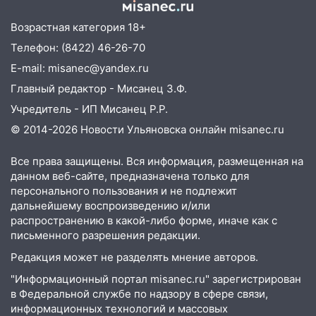
22:58
Соцсети: на проспекте Тюленева
Возрастная категория 18+
ДТП с мотоциклистом
Телефон: (8422) 46-26-70
20:22
Мошенники обманули 92-летнюю
E-mail: misanec@yandex.ru
жительницу Ульяновской области
Главный редактор - Мисанец З.Ф.
19:14
Житель Ульяновской области
Учредитель - ИП Мисанец Р.Р.
подвез троих незнакомцев на трассе и
© 2014-2026 Новости Ульяновска онлайн
misanec.ru
заработал уголовное дело
18:14
Прогноз погоды на 6 августа в
Все права защищены. Вся информация, размещенная на
Ульяновской области
данном веб-сайте, предназначена только для
персонального пользования и не подлежит
18:00
Мотофристайл, рок и силовой
дальнейшему воспроизведению и/или
экстрим: в Ульяновске пройдет
распространению в какой-либо форме, иначе как с
большой фестиваль «Наше время»
письменного разрешения редакции.
17:30
Где есть бензин в Ульяновске 5
Редакция может не разделять мнение авторов.
августа после рабочего дня: список АЗС
"Информационный портал misanec.ru" зарегистрирован
в Федеральной службе по надзору в сфере связи,
17:05
«Обыск» по видеосвязи: в
информационных технологий и массовых
Ульяновске задержали 19-летнюю