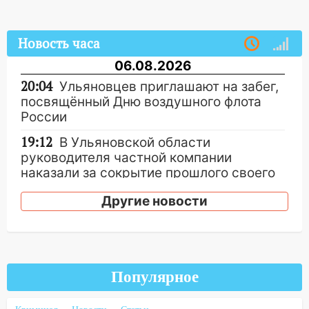
Новость часа
06.08.2026
20:04
Ульяновцев приглашают на забег,
посвящённый Дню воздушного флота
России
19:12
В Ульяновской области
руководителя частной компании
наказали за сокрытие прошлого своего
сотрудник
Другие новости
18:02
В Ульяновск едут звезды
баскетбола!
17:08
Ульяновский областной суд
оставил в силе приговор руководству
Популярное
«УльяновскФармации» за махинации на
3,2 млн рублей