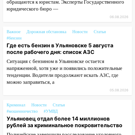
обращаются к юристам. Эксперты Государственного
120 тысяч долга
юридического бюро —
11:49
Снят режим «Ракетная
06.08.2026
опасность» на территории Ульяновской
области
Важное
Дорожная обстановка
Новости
Статьи
#бензин
11:30
Кабмин РФ разрешил до 1 июля
Где есть бензин в Ульяновске 5 августа
2027 года импорт, выпуск и обращение
после рабочего дня: список АЗС
бензина Евро 2, Евро 3, Евро 4
Ситуация с бензином в Ульяновске остается
11:12
Соцсети: на Рябикова автомобиль
напряженной, хотя уже и появились положительные
врезался в забор
тенденции. Водители продолжают искать АЗС, где
можно заправиться, а
10:27
Где есть бензин в Ульяновске
днем 6 августа: список АЗС
05.08.2026
10:16
Внимание! В Ульяновской области
Криминал
Новости
Статьи
объявлена ракетная опасность
#мошенничество
#УМВД
10:00
Ульяновец отдал более 14 миллионов
В Старомайнском районе утонул
рублей за криминальное покровительство
51-летний мужчина
Полицейские завершили расследование уголовного