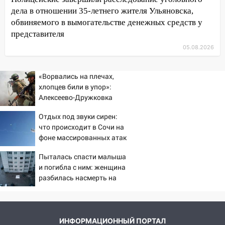
09:50
В Ульяновске черный коршун
дела в отношении 35-летнего жителя Ульяновска,
застрял в тепловозе
обвиняемого в вымогательстве денежных средств у
09:44
Ульяновские спасатели помогли
представителя
юному велосипедисту на улице
05.08.2026
Чернышевского
08:21
В Заволжском районе украли два
«Ворвались на плечах,
велосипеда
хлопцев били в упор»:
Алексеево-Дружковка
07:18
В Ульяновск идет
стала могильником для
тридцатиградусная жара: какая будет
Отдых под звуки сирен:
«птах Мадьяра»
погода в четверг
что происходит в Сочи на
фоне массированных атак
06:00
Четыре года борьбы: ульяновские
беспилотников
юристы помогли женщине засудить УК
Пыталась спасти малыша
за плесень на стенах
и погибла с ним: женщина
разбилась насмерть на
05:00
Кому 6 августа звезды сулят
глазах у детей 06/08/2026
прибыль, а кому — испытания на
– Новости
прочность
05.08.2026
ИНФОРМАЦИОННЫЙ ПОРТАЛ