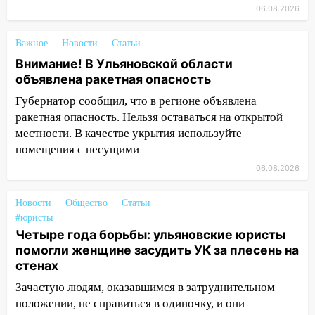
14:23
06.08.2026
67% ульяновцев готовы
передумать увольняться, если им
повысят зарплату
Важное
Новости
Статьи
Внимание! В Ульяновской области
14:01
Инсценировали ДТП и получили
объявлена ракетная опасность
более 4,6 миллиона рублей: перед
судом предстанет банда
Губернатор сообщил, что в регионе объявлена
автоподставщиков
ракетная опасность. Нельзя оставаться на открытой
местности. В качестве укрытия используйте
13:36
В Инзе произошел крупный пожар
помещения с несущими
13:00
В суде защитили репутацию
06.08.2026
мужчины, которого необоснованно
обвиняли в жестоком обращении с
Новости
Общество
Статьи
животными
#юристы
Четыре года борьбы: ульяновские юристы
12:28
Миллион на «льготниках»: в
помогли женщине засудить УК за плесень на
Ульяновской области перевозчик
стенах
провернул хитрую схему с чужими
проездными
Зачастую людям, оказавшимся в затруднительном
положении, не справиться в одиночку, и они
12:10
Ульяновский алиментщик накопил