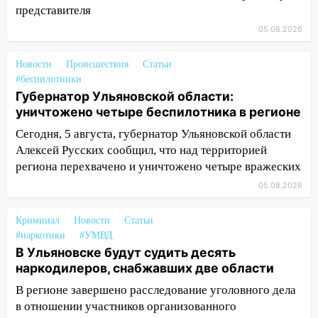
представителя
14:32
На Ульяновскую область
05.08.2026
надвигается жара
14:08
Пешеход переходил по «зебре»:
Новости
Происшествия
Статьи
подробности серьезной аварии на
#беспилотники
Фруктовой
Губернатор Ульяновской области:
уничтожено четыре беспилотника в регионе
13:30
В Димитровграде на улице
Трудовой горело здание
Сегодня, 5 августа, губернатор Ульяновской области
Алексей Русских сообщил, что над территорией
13:00
Водитель без прав врезался в
региона перехвачено и уничтожено четыре вражеских
припаркованный автомобиль
05.08.2026
12:37
Переезжал «зебру» на
велосипеде и попал под колеса
Криминал
Новости
Статьи
#наркотики
#УМВД
12:18
Вспыхнул изнутри: в
В Ульяновске будут судить десять
Железнодорожном районе горела дача
наркодилеров, снабжавших две области
11:33
В Засвияжье под колёса авто
В регионе завершено расследование уголовного дела
попал мужчина
в отношении участников организованного