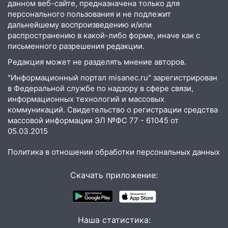
данном веб-сайте, предназначена только для
20:17
Ульяновская область девятую
персонального пользования и не подлежит
неделю подряд удерживает самые
дальнейшему воспроизведению и/или
низкие цены на подсолнечное масло
распространению в какой-либо форме, иначе как с
письменного разрешения редакции.
19:33
Коровы-рекордсменки: в
Ульяновской области выросли надои
Редакция может не разделять мнение авторов.
молока
"Информационный портал misanec.ru" зарегистрирован
18:20
В Ульяновской области до конца
в Федеральной службе по надзору в сфере связи,
информационных технологий и массовых
года благоустроят 20 родников
коммуникаций. Свидетельство о регистрации средства
17:27
В Ульяновской области 114 детей-
массовой информации ЭЛ №ФС 77 - 61045 от
сирот получили жильё с начала года
05.03.2015
16:43
Дорожный сезон перевалил за
Политика в отношении обработки персональных данных
экватор: в Ульяновской области
обновили половину региональных трасс
Скачать приложение:
16:31
В Ульяновской области
капитально отремонтируют 101
многоквартирный дом
Наша статистика: