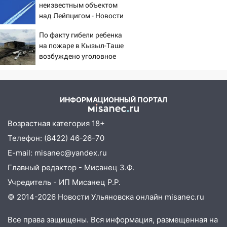
07:02
Жара отступит: какой будет
неизвестным объектом
подробности
погода в Ульяновске днем 5 августа
над Лейпцигом - Новости
на Вести.ru
06:10
Двое мигрантов изнасиловали 13-
По факту гибели ребенка
летнюю девочку в центре Ульяновска
на пожаре в Кызыл-Таше
возбуждено уголовное
06:00
Мертвеца выкопали, посадили в
дело
мешок и попытались утопить в Волге
05:30
Астрологи назвали самый
ИНФОРМАЦИОННЫЙ ПОРТАЛ
опасный день августа: что ждет каждый
знак 5 августа
Возрастная категория 18+
04.08.2026
Телефон: (8422) 46-26-70
23:27
Прокуратура проверяет
E-mail: misanec@yandex.ru
капремонт школы в посёлке Налейка
Главный редактор - Мисанец З.Ф.
22:33
Прокуратура проверяет
Учредитель - ИП Мисанец Р.Р.
спортивные объекты в Старой Майне
© 2014-2026 Новости Ульяновска онлайн
misanec.ru
21:01
Ульяновцев приглашают сдать
кровь: День донора пройдёт 6 августа
Все права защищены. Вся информация, размещенная на