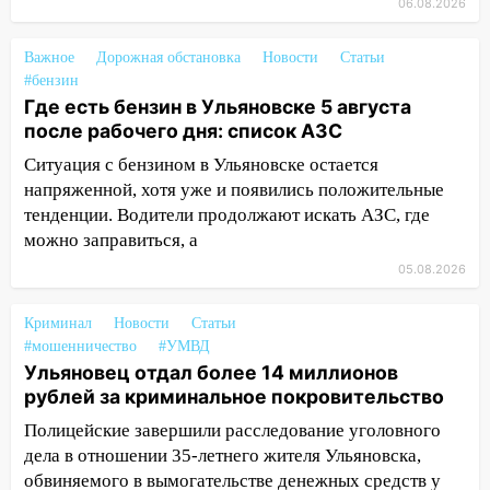
06.08.2026
17:05
«Обыск» по видеосвязи: в
Ульяновске задержали 19-летнюю
сообщницу мошенников
Важное
Дорожная обстановка
Новости
Статьи
#бензин
16:12
Едва не перерезал горло: в
Где есть бензин в Ульяновске 5 августа
Вешкайме посиделки с судимым
после рабочего дня: список АЗС
знакомым закончились для женщины
Ситуация с бензином в Ульяновске остается
больницей
напряженной, хотя уже и появились положительные
16:06
18-летняя девушка без прав
тенденции. Водители продолжают искать АЗС, где
перевернулась на мопеде и попала в
можно заправиться, а
больницу
05.08.2026
15:59
Ульяновец отдал более 14
миллионов рублей за криминальное
Криминал
Новости
Статьи
#мошенничество
покровительство
#УМВД
Ульяновец отдал более 14 миллионов
15:32
На «кольце» кроссовер сбил 18-
рублей за криминальное покровительство
летнего мопедиста
Полицейские завершили расследование уголовного
15:00
В Ульяновске после тройного ДТП
дела в отношении 35-летнего жителя Ульяновска,
госпитализировали 25-летнего байкера
обвиняемого в вымогательстве денежных средств у