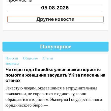
прочность
05.08.2026
22:58
Соцсети: на проспекте Тюленева
Другие новости
ДТП с мотоциклистом
20:22
Мошенники обманули 92-летнюю
жительницу Ульяновской области
19:14
Житель Ульяновской области
Популярное
подвез троих незнакомцев на трассе и
заработал уголовное дело
Новости
Общество
Статьи
18:14
#юристы
Прогноз погоды на 6 августа в
Четыре года борьбы: ульяновские юристы
Ульяновской области
помогли женщине засудить УК за плесень на
18:00
Мотофристайл, рок и силовой
стенах
экстрим: в Ульяновске пройдет
Зачастую людям, оказавшимся в затруднительном
большой фестиваль «Наше время»
положении, не справиться в одиночку, и они
17:30
Где есть бензин в Ульяновске 5
обращаются к юристам. Эксперты Государственного
августа после рабочего дня: список АЗС
юридического бюро —