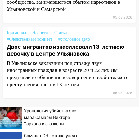
сообщества, занимавшегося сбытом наркотиков в
11:17
В Радищевском районе сгорели
Ульяновской и Самарской
хозяйственные постройки
05.08.2026
11:00
В Канадее горел жилой дом
Криминал
10:18
Новости
Статьи
Губернатор Ульяновской области:
#Следственный комитет
#Уголовное дело
уничтожено четыре беспилотника в
Двое мигрантов изнасиловали 13-летнюю
регионе
девочку в центре Ульяновска
10:00
В Ульяновске дотла сгорел
В Ульяновске заключили под стражу двух
легковой автомобиль
иностранных граждан в возрасте 20 и 22 лет. Им
09:39
В Ульяновске будут судить десять
предъявлено обвинение в совершении особо тяжкого
наркодилеров, снабжавших две области
преступления против 13-летней
05.08.2026
09:25
Вынесли приговор дебоширам,
избившим мужчину в трамвае
Хронология убийства экс-
08:27
Ульяновская полиция получила
мэра Самары Виктора
один из шести уникальных автомобилей
Тархова и его жены:
в России
шесть шокирующих
Самолет DHL столкнулся с
фактов, новые