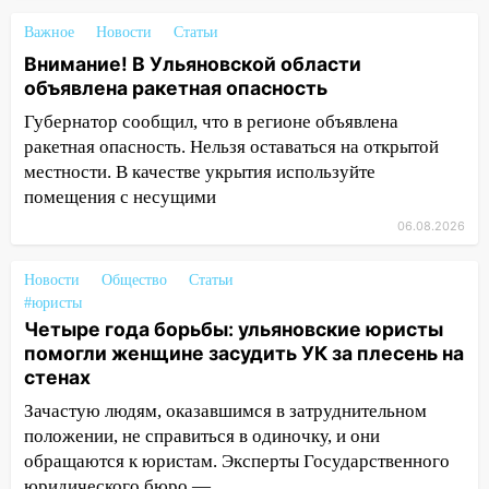
09:50
В Ульяновске черный коршун
Важное
Новости
Статьи
застрял в тепловозе
Внимание! В Ульяновской области
09:44
Ульяновские спасатели помогли
объявлена ракетная опасность
юному велосипедисту на улице
Губернатор сообщил, что в регионе объявлена
Чернышевского
ракетная опасность. Нельзя оставаться на открытой
08:21
В Заволжском районе украли два
местности. В качестве укрытия используйте
велосипеда
помещения с несущими
07:18
06.08.2026
В Ульяновск идет
тридцатиградусная жара: какая будет
погода в четверг
Новости
Общество
Статьи
#юристы
06:00
Четыре года борьбы: ульяновские
Четыре года борьбы: ульяновские юристы
юристы помогли женщине засудить УК
помогли женщине засудить УК за плесень на
за плесень на стенах
стенах
05:00
Кому 6 августа звезды сулят
Зачастую людям, оказавшимся в затруднительном
прибыль, а кому — испытания на
положении, не справиться в одиночку, и они
прочность
обращаются к юристам. Эксперты Государственного
юридического бюро —