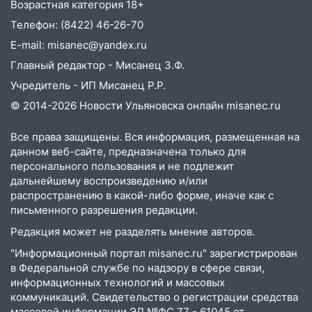
Возрастная категория 18+
надвигается жара
Телефон: (8422) 46-26-70
14:08
Пешеход переходил по «зебре»:
E-mail: misanec@yandex.ru
подробности серьезной аварии на
Главный редактор - Мисанец З.Ф.
Фруктовой
Учредитель - ИП Мисанец Р.Р.
13:30
В Димитровграде на улице
© 2014-2026 Новости Ульяновска онлайн
misanec.ru
Трудовой горело здание
13:00
Водитель без прав врезался в
Все права защищены. Вся информация, размещенная на
припаркованный автомобиль
данном веб-сайте, предназначена только для
персонального пользования и не подлежит
12:37
Переезжал «зебру» на
дальнейшему воспроизведению и/или
велосипеде и попал под колеса
распространению в какой-либо форме, иначе как с
письменного разрешения редакции.
12:18
Вспыхнул изнутри: в
Редакция может не разделять мнение авторов.
Железнодорожном районе горела дача
"Информационный портал misanec.ru" зарегистрирован
11:33
В Засвияжье под колёса авто
в Федеральной службе по надзору в сфере связи,
попал мужчина
информационных технологий и массовых
коммуникаций. Свидетельство о регистрации средства
11:17
В Радищевском районе сгорели
массовой информации ЭЛ №ФС 77 - 61045 от