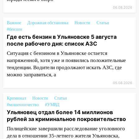
05.08.2026
06.08.2026
22:58
Соцсети: на проспекте Тюленева
ДТП с мотоциклистом
Важное
Дорожная обстановка
Новости
Статьи
20:22
Мошенники обманули 92-летнюю
#бензин
жительницу Ульяновской области
Где есть бензин в Ульяновске 5 августа
после рабочего дня: список АЗС
19:14
Житель Ульяновской области
подвез троих незнакомцев на трассе и
Ситуация с бензином в Ульяновске остается
заработал уголовное дело
напряженной, хотя уже и появились положительные
тенденции. Водители продолжают искать АЗС, где
18:14
Прогноз погоды на 6 августа в
можно заправиться, а
Ульяновской области
05.08.2026
18:00
Мотофристайл, рок и силовой
экстрим: в Ульяновске пройдет
Криминал
Новости
Статьи
большой фестиваль «Наше время»
#мошенничество
#УМВД
Ульяновец отдал более 14 миллионов
17:30
Где есть бензин в Ульяновске 5
рублей за криминальное покровительство
августа после рабочего дня: список АЗС
Полицейские завершили расследование уголовного
17:05
«Обыск» по видеосвязи: в
дела в отношении 35-летнего жителя Ульяновска,