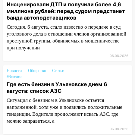
12:10
Ульяновский алиментщик накопил
Инсценировали ДТП и получили более 4,6
120 тысяч долга
миллиона рублей: перед судом предстанет
банда автоподставщиков
11:49
Снят режим «Ракетная
опасность» на территории Ульяновской
Сегодня, 6 августа, стало известно о передаче в суд
области
уголовного дела в отношении членов организованной
преступной группы, обвиняемых в мошенничестве
11:30
Кабмин РФ разрешил до 1 июля
при получении
2027 года импорт, выпуск и обращение
бензина Евро 2, Евро 3, Евро 4
06.08.2026
11:12
Соцсети: на Рябикова автомобиль
Новости
Общество
Статьи
врезался в забор
#бензин
Где есть бензин в Ульяновске днем 6
10:27
Где есть бензин в Ульяновске
августа: список АЗС
днем 6 августа: список АЗС
Ситуация с бензином в Ульяновске остается
10:16
Внимание! В Ульяновской области
напряженной, хотя уже и появились положительные
объявлена ракетная опасность
тенденции. Водители продолжают искать АЗС, где
10:00
В Старомайнском районе утонул
можно заправиться, а
51-летний мужчина
06.08.2026