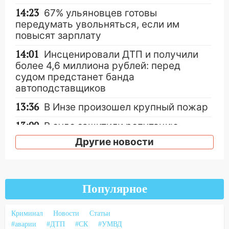
14:23
67% ульяновцев готовы
передумать увольняться, если им
повысят зарплату
14:01
Инсценировали ДТП и получили
более 4,6 миллиона рублей: перед
судом предстанет банда
автоподставщиков
13:36
В Инзе произошел крупный пожар
13:00
В суде защитили репутацию
мужчины, которого необоснованно
Другие новости
обвиняли в жестоком обращении с
животными
12:28
Миллион на «льготниках»: в
Популярное
Ульяновской области перевозчик
провернул хитрую схему с чужими
проездными
Криминал
Новости
Статьи
#аварии
#ДТП
#СК
#УМВД