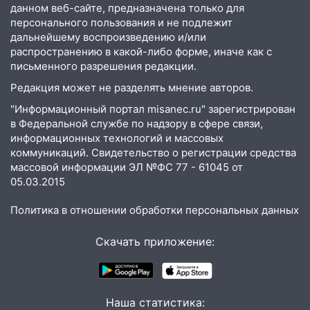
данном веб-сайте, предназначена только для
отличные шансы исправить старые
персонального пользования и не подлежит
ошибки
дальнейшему воспроизведению и/или
06.08.2026
распространению в какой-либо форме, иначе как с
23:20
Прогноз погоды на 7 августа в
письменного разрешения редакции.
Ульяновской области
Редакция может не разделять мнение авторов.
20:04
Ульяновцев приглашают на забег,
"Информационный портал misanec.ru" зарегистрирован
посвящённый Дню воздушного флота
в Федеральной службе по надзору в сфере связи,
России
информационных технологий и массовых
коммуникаций. Свидетельство о регистрации средства
19:12
В Ульяновской области
массовой информации ЭЛ №ФС 77 - 61045 от
руководителя частной компании
05.03.2015
наказали за сокрытие прошлого своего
сотрудник
Политика в отношении обработки персональных данных
18:02
В Ульяновск едут звезды
Скачать приложение:
баскетбола!
17:08
Ульяновский областной суд
оставил в силе приговор руководству
Наша статистика:
«УльяновскФармации» за махинации на