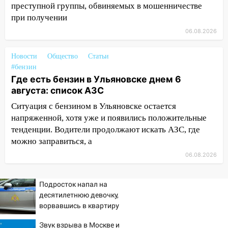
золота в составе сборной мира
преступной группы, обвиняемых в мошенничестве
при получении
11:16
В Ульяновске открыли памятную
доску декабристу Кондратию Рылееву
06.08.2026
10:40
В Ульяновске спасатели ночью
Новости
Общество
Статьи
нашли потерявшегося в заброшенных
#бензин
садах 79-летнего мужчину
Где есть бензин в Ульяновске днем 6
августа: список АЗС
10:26
На нескольких улицах Ульяновска
временно отключили холодную воду
Ситуация с бензином в Ульяновске остается
напряженной, хотя уже и появились положительные
10:14
В Ульяновске двоих участников
тенденции. Водители продолжают искать АЗС, где
коррупционной схемы при ЦГКБ
можно заправиться, а
отправили в колонию на 7 и 8 лет
06.08.2026
09:52
Ночью беспилотники сбили над
соседними Татарстаном и Саратовской
Подросток напал на
областью
десятилетнюю девочку,
09:41
Диана Шурыгина уверовала в
ворвавшись в квартиру
Бога в СИЗО
Звук взрыва в Москве и