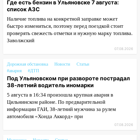
Где есть бензин в Ульяновске 7 августа:
13:30
список АЗС
В Ульяновске транспортные
полицейские проведут акцию «Час
Наличие топлива на конкретной заправке может
пассажира»
быстро измениться, поэтому перед поездкой стоит
проверять свежесть отметки и нужную марку топлива.
13:20
В Ульяновске за один день
Заволжский
обокрали женщину на пляже и
подростка в сквере
07.08.2026
13:01
В Димитровграде мужчина
Дорожная обстановка
Новости
Статьи
выбросил из машины страйкбольную
#авария
#ДТП
гранату: его задержали
Под Ульяновском при развороте пострадал
12:34
38-летний водитель иномарки
На Ульяновскую область
надвигается сильнейшая непогода: град
5 августа в 16:34 произошла крупная авария в
и шквал до 27 м/с
Цильнинском районе. По предварительной
информации ГАИ, 38-летний мужчина за рулем
12:31
Ульяновец хотел купить иномарку
автомобиля «Хонда Аккорд» при
из Европы и потерял 760 тысяч рублей
07.08.2026
12:20
В Чердаклинском районе
столкнулись «Лада» и Chevrolet: