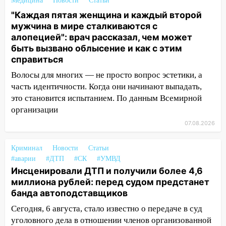
Медицина
Новости
Статьи
пострадал 14-летний подросток
"Каждая пятая женщина и каждый второй
12:00
Где есть бензин в Ульяновске 7
мужчина в мире сталкиваются с
августа: список АЗС
алопецией": врач рассказал, чем может
быть вызвано облысение и как с этим
11:50
Заснул рядом с ребёнком и
справиться
случайно задушил его: суд вынес
приговор
Волосы для многих — не просто вопрос эстетики, а
часть идентичности. Когда они начинают выпадать,
11:38
В Ленинском районе пожар
это становится испытанием. По данным Всемирной
полностью уничтожил дачный дом и
организации
сарай
07.08.2026
11:38
В Госдуме предложили отменить
ЕГЭ с 2027 года
Криминал
Новости
Статьи
#аварии
#ДТП
#СК
#УМВД
11:25
В Ульяновске ИИ будет выявлять
Инсценировали ДТП и получили более 4,6
нарушителей на контейнерных
миллиона рублей: перед судом предстанет
площадках
банда автоподставщиков
11:20
Ульяновская шахматистка
Сегодня, 6 августа, стало известно о передаче в суд
Валерия Клейменова выиграла два
уголовного дела в отношении членов организованной