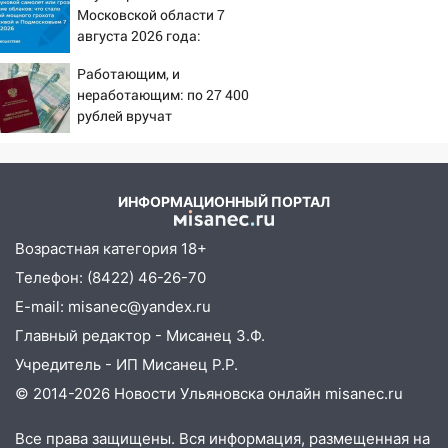
09:35
В Ульяновске директора фирмы
Московской области 7
будут судить за неуплату налогов на 48
августа 2026 года:
млн рублей
Причины, источник,
Работающим, и
откуда был громкий
08:22
Подросток на питбайке сбил
неработающим: по 27 400
хлопок
велосипедистку: пострадали двое
рублей вручат
пенсионерам в сентябре -
07:20
Жара возвращается: ожидается
PrimaMedia.ru
знойный и сухой четверг
ИНФОРМАЦИОННЫЙ ПОРТАЛ
06:00
Под Ульяновском при развороте
пострадал 38-летний водитель
Возрастная категория 18+
иномарки
Телефон: (8422) 46-26-70
05:00
«Каждая пятая женщина и каждый
E-mail: misanec@yandex.ru
второй мужчина в мире сталкиваются с
алопецией»: врач рассказал, чем может
Главный редактор - Мисанец З.Ф.
быть вызвано облысение и как с этим
Учредитель - ИП Мисанец Р.Р.
справиться
© 2014-2026 Новости Ульяновска онлайн
misanec.ru
03:30
Гороскоп на 7 августа: пятница
принесет прилив творческой энергии и
Все права защищены. Вся информация, размещенная на