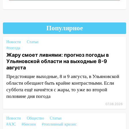
области привели в порядок детские
площадки
15:27
Прокуратура проверяет
капремонт школы в селе Кивать
Популярное
15:08
В Кузоватово после прокурорской
Новости
Статьи
проверки обновили разметку на
#погода
пешеходных переходах
Жару смоет ливнями: прогноз погоды в
14:40
Ульяновской области на выходные 8-9
На проспекте Гая в Ульяновске
августа
запретили остановку автомобилей на
50-метровом участке
Предстоящие выходные, 8 и 9 августа, в Ульяновской
области обещают быть крайне контрастными. Если
14:22
В Новом городе 8 августа пройдет
суббота ещё начнётся с жары, то уже во второй
большой фестиваль «Наше время» с
половине дня погода
мотофристайлом и концертом
«Мураками»
07.08.2026
14:04
Жару смоет ливнями: прогноз
Новости
Общество
Статьи
погоды в Ульяновской области на
#АЗС
#бензин
#топливный кризис
выходные 8-9 августа