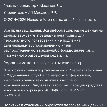
за абонементы закрывшегося фитнес-
клуба «Рекорд-Fitness»
Главный редактор - Мисанец З.Ф.
Учредитель - ИП Мисанец Р.Р.
15:34
После вмешательства
прокуратуры в селах Ульяновской
© 2014-2026 Новости Ульяновска онлайн
misanec.ru
области привели в порядок детские
площадки
Все права защищены. Вся информация, размещенная на
данном веб-сайте, предназначена только для
15:27
Прокуратура проверяет
персонального пользования и не подлежит
капремонт школы в селе Кивать
дальнейшему воспроизведению и/или
распространению в какой-либо форме, иначе как с
15:08
В Кузоватово после прокурорской
письменного разрешения редакции.
проверки обновили разметку на
Редакция может не разделять мнение авторов.
пешеходных переходах
"Информационный портал misanec.ru" зарегистрирован
14:40
На проспекте Гая в Ульяновске
в Федеральной службе по надзору в сфере связи,
запретили остановку автомобилей на
информационных технологий и массовых
50-метровом участке
коммуникаций. Свидетельство о регистрации средства
массовой информации ЭЛ №ФС 77 - 61045 от
14:22
В Новом городе 8 августа пройдет
05.03.2015
большой фестиваль «Наше время» с
мотофристайлом и концертом
Политика в отношении обработки персональных данных