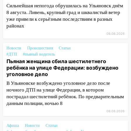
Сильнейшая непогода обрушилась на Ульяновск днём
09:28
Дети на дорогах: пострадали
8 августа. Ливень, крупный град и шквалистый ветер
велосипедисты, мотоциклисты и
уже привели к серьёзным последствиям в разных
пешеходы. Обзор крупных аварий в
районах
Ульяновской области
08.08.2026
08:30
Поджог со свечой, 16 сгоревших
домов и выстрел за водку
Новости
Происшествия
Статьи
07:50
Какая погоды будет днем 8
#ДТП
#пьяный водитель
августа
Пьяная женщина сбила шестилетнего
ребёнка на улице Федерации: возбуждено
06:45
Императорский мост в
уголовное дело
Ульяновске останется закрытым до
В Ульяновске возбуждено уголовное дело после
утра 10 августа
ночного ДТП на улице Федерации, в котором
05:18
Судьба готовит сюрприз: гороскоп
пострадал шестилетний ребёнок. По предварительным
на 8 августа — кому повезет с
данным полиции, ночью 8
деньгами, а кого ждет неожиданная
08.08.2026
встреча
04:47
В Ульяновской области объявили
Афиша
Новости
Статьи