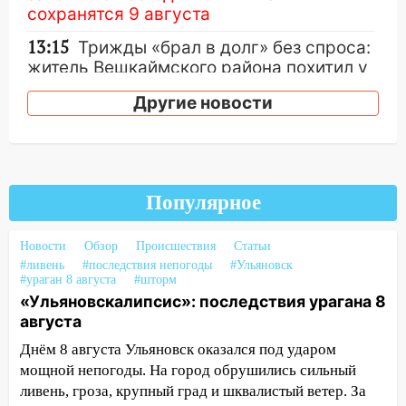
сохранятся 9 августа
13:15
Трижды «брал в долг» без спроса:
житель Вешкаймского района похитил у
знакомого 191 тысячу рублей
Другие новости
13:14
Ураган оторвал светофор на
проспекте Филатова в Ульяновске
13:12
Дерево пробило крышу дома на
Новгородской в Ульяновске и рухнуло
Популярное
на электрощит
13:10
В Заволжском районе дерево
Новости
Обзор
Происшествия
Статьи
упало во дворе
#ливень
#последствия непогоды
#Ульяновск
#ураган 8 августа
#шторм
13:08
Ураган ударил по Ульяновску:
«Ульяновскалипсис»: последствия урагана 8
сорванные крыши, поваленные деревья,
августа
затопленные улицы и остановившиеся
Днём 8 августа Ульяновск оказался под ударом
трамваи
мощной непогоды. На город обрушились сильный
ливень, гроза, крупный град и шквалистый ветер. За
12:17
Ульяновск накрыл крупный град: