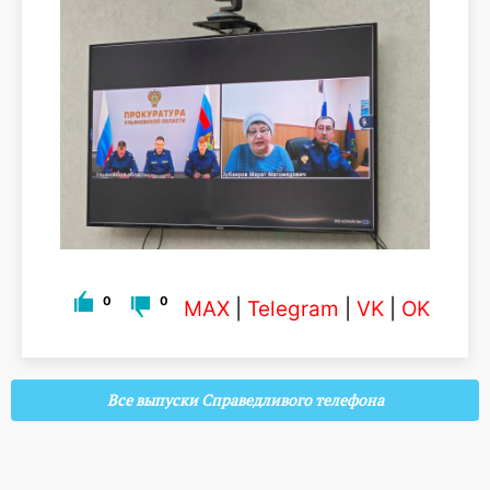
0
0
MAX
|
Telegram
|
VK
|
OK
Все выпуски Справедливого телефона