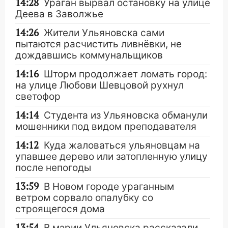
14:28
Ураган вырвал остановку на улице
Деева в Заволжье
14:26
Жители Ульяновска сами
пытаются расчистить ливнёвки, не
дождавшись коммунальщиков
14:16
Шторм продолжает ломать город:
на улице Любови Шевцовой рухнул
светофор
14:14
Студента из Ульяновска обманули
мошенники под видом преподавателя
14:12
Куда жаловаться ульяновцам на
упавшее дерево или затопленную улицу
после непогоды
13:59
В Новом городе ураганным
ветром сорвало опалубку со
строящегося дома
13:54
В мэрии Ульяновска рассказали,