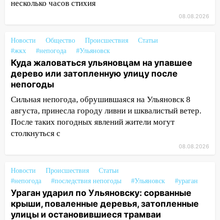
несколько часов стихия
после ливня город снова уходит под
воду
08.08.2026
12:12
Прокуратура взяла на контроль
Новости
Общество
Происшествия
Статьи
ДТП с шестилетним ребёнком на улице
#жкх
#непогода
#Ульяновск
Федерации
Куда жаловаться ульяновцам на упавшее
12:01
Пьяная женщина сбила
дерево или затопленную улицу после
шестилетнего ребёнка на улице
непогоды
Федерации: возбуждено уголовное дело
Сильная непогода, обрушившаяся на Ульяновск 8
августа, принесла городу ливни и шквалистый ветер.
11:16
В Ульяновске ищут 37-летнего
После таких погодных явлений жители могут
мужчину, пропавшего ещё 19 июля
столкнуться с
10:30
От мотофристайла до прогулки с
08.08.2026
хаски: куда сходить в Ульяновской
области 8–9 августа
Новости
Происшествия
Статьи
10:11
Директора ульяновской
#непогода
#последствия непогоды
#Ульяновск
#ураган
«Нефтяной топливной компании» будут
Ураган ударил по Ульяновску: сорванные
судить за неуплату 48,4 млн рублей
крыши, поваленные деревья, затопленные
налогов
улицы и остановившиеся трамваи