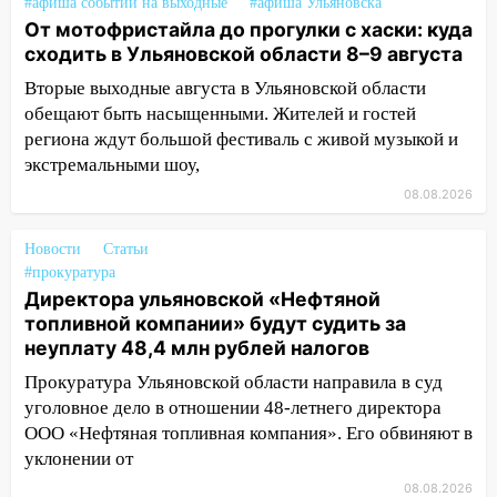
ракетную опасность: звучат сирены
#афиша событий на выходные
#афиша Ульяновска
От мотофристайла до прогулки с хаски: куда
07.08.2026
сходить в Ульяновской области 8–9 августа
20:40
Ульяновские аграрии смогут
Вторые выходные августа в Ульяновской области
купить тракторы с отсрочкой платежа
обещают быть насыщенными. Жителей и гостей
до декабря
региона ждут большой фестиваль с живой музыкой и
19:34
В следственном управлении
экстремальными шоу,
состоялось торжественное
08.08.2026
мероприятие, приуроченное к
празднованию Дня сотрудника органов
Новости
Статьи
следствия Российской Федерации
#прокуратура
Директора ульяновской «Нефтяной
19:30
Ульяновцев приглашают
топливной компании» будут судить за
поддержать «Симбирскую чебурашку»
неуплату 48,4 млн рублей налогов
на фестивале «ФормАРТ»
Прокуратура Ульяновской области направила в суд
18:11
Ульяновская область стала
уголовное дело в отношении 48-летнего директора
пилотным регионом проекта
ООО «Нефтяная топливная компания». Его обвиняют в
«Культурное долголетие»
уклонении от
17:23
Прогноз погоды в Ульяновской
08.08.2026