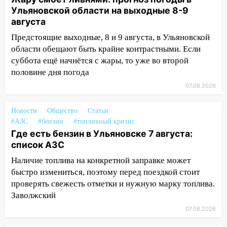
мотофристайлом и концертом
Ульяновской области на выходные 8-9
«Мураками»
августа
Предстоящие выходные, 8 и 9 августа, в Ульяновской
14:04
Жару смоет ливнями: прогноз
области обещают быть крайне контрастными. Если
погоды в Ульяновской области на
суббота ещё начнётся с жары, то уже во второй
выходные 8-9 августа
половине дня погода
13:30
В Ульяновске транспортные
07.08.2026
полицейские проведут акцию «Час
пассажира»
Новости
Общество
Статьи
13:20
В Ульяновске за один день
#АЗС
#бензин
#топливный кризис
обокрали женщину на пляже и
Где есть бензин в Ульяновске 7 августа:
подростка в сквере
список АЗС
Наличие топлива на конкретной заправке может
13:01
В Димитровграде мужчина
быстро измениться, поэтому перед поездкой стоит
выбросил из машины страйкбольную
проверять свежесть отметки и нужную марку топлива.
гранату: его задержали
Заволжский
12:34
На Ульяновскую область
07.08.2026
надвигается сильнейшая непогода: град
и шквал до 27 м/с