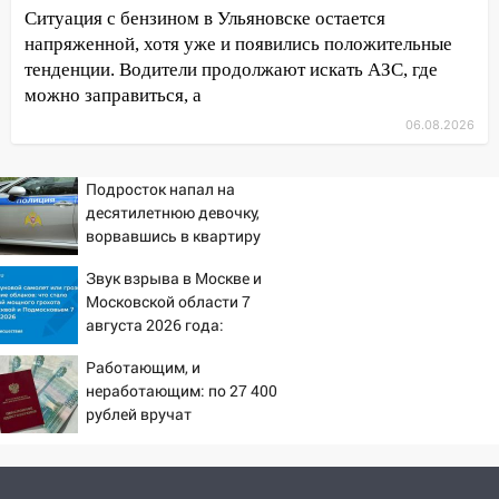
09:52
Ночью беспилотники сбили над
Ситуация с бензином в Ульяновске остается
соседними Татарстаном и Саратовской
напряженной, хотя уже и появились положительные
областью
тенденции. Водители продолжают искать АЗС, где
09:41
Диана Шурыгина уверовала в
можно заправиться, а
Бога в СИЗО
06.08.2026
09:35
В Ульяновске директора фирмы
будут судить за неуплату налогов на 48
Подросток напал на
млн рублей
десятилетнюю девочку,
ворвавшись в квартиру
08:22
Подросток на питбайке сбил
велосипедистку: пострадали двое
Звук взрыва в Москве и
Московской области 7
07:20
Жара возвращается: ожидается
августа 2026 года:
знойный и сухой четверг
Причины, источник,
Работающим, и
откуда был громкий
06:00
Под Ульяновском при развороте
неработающим: по 27 400
хлопок
пострадал 38-летний водитель
рублей вручат
иномарки
пенсионерам в сентябре -
PrimaMedia.ru
05:00
«Каждая пятая женщина и каждый
второй мужчина в мире сталкиваются с