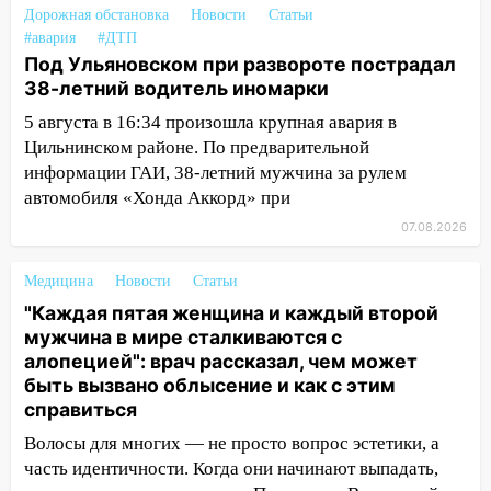
Дорожная обстановка
Новости
Статьи
12:31
Ульяновец хотел купить иномарку
#авария
#ДТП
из Европы и потерял 760 тысяч рублей
Под Ульяновском при развороте пострадал
38-летний водитель иномарки
12:20
В Чердаклинском районе
5 августа в 16:34 произошла крупная авария в
столкнулись «Лада» и Chevrolet:
Цильнинском районе. По предварительной
пострадал 14-летний подросток
информации ГАИ, 38-летний мужчина за рулем
12:00
Где есть бензин в Ульяновске 7
автомобиля «Хонда Аккорд» при
августа: список АЗС
07.08.2026
11:50
Заснул рядом с ребёнком и
случайно задушил его: суд вынес
Медицина
Новости
Статьи
приговор
"Каждая пятая женщина и каждый второй
мужчина в мире сталкиваются с
11:38
В Ленинском районе пожар
алопецией": врач рассказал, чем может
полностью уничтожил дачный дом и
быть вызвано облысение и как с этим
сарай
справиться
11:38
В Госдуме предложили отменить
Волосы для многих — не просто вопрос эстетики, а
ЕГЭ с 2027 года
часть идентичности. Когда они начинают выпадать,