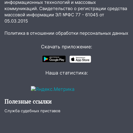
информационных технологий и массовых
18:02
В Ульяновск едут звезды
коммуникаций. Свидетельство о регистрации средства
баскетбола!
массовой информации ЭЛ №ФС 77 - 61045 от
05.03.2015
17:08
Ульяновский областной суд
оставил в силе приговор руководству
Политика в отношении обработки персональных данных
«УльяновскФармации» за махинации на
3,2 млн рублей
Скачать приложение:
16:09
Ветераны легкой атлетики из
Ульяновска успешно выступили на
Чемпионате России
Наша статистика:
16:02
В Ульяновской области убрали
более 28% площадей зерновых и
зернобобовых культур
Полезные ссылки
15:51
Бросила кирпич в жену брата: в
Ульяновской области завели дело на
Служба судебных приставов
агрессивную женщину
15:47
На улице Радищева сбили
курьера: крупная авария в Ульяновске