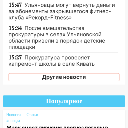
15:47
Ульяновцы могут вернуть деньги
за абонементы закрывшегося фитнес-
клуба «Рекорд-Fitness»
15:34
После вмешательства
прокуратуры в селах Ульяновской
области привели в порядок детские
площадки
15:27
Прокуратура проверяет
капремонт школы в селе Кивать
15:08
В Кузоватово после прокурорской
Другие новости
проверки обновили разметку на
пешеходных переходах
14:40
На проспекте Гая в Ульяновске
Популярное
запретили остановку автомобилей на
50-метровом участке
Новости
Статьи
14:22
В Новом городе 8 августа пройдет
#погода
большой фестиваль «Наше время» с
Жару смоет ливнями: прогноз погоды в