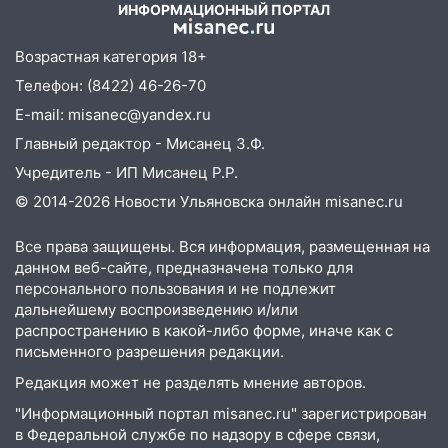
ИНФОРМАЦИОННЫЙ ПОРТАЛ
алопецией»: врач рассказал, чем может
быть вызвано облысение и как с этим
Возрастная категория 18+
справиться
Телефон: (8422) 46-26-70
03:30
Гороскоп на 7 августа: пятница
E-mail: misanec@yandex.ru
принесет прилив творческой энергии и
отличные шансы исправить старые
Главный редактор - Мисанец З.Ф.
ошибки
Учредитель - ИП Мисанец Р.Р.
06.08.2026
© 2014-2026 Новости Ульяновска онлайн
misanec.ru
23:20
Прогноз погоды на 7 августа в
Ульяновской области
Все права защищены. Вся информация, размещенная на
данном веб-сайте, предназначена только для
20:04
Ульяновцев приглашают на забег,
персонального пользования и не подлежит
посвящённый Дню воздушного флота
дальнейшему воспроизведению и/или
России
распространению в какой-либо форме, иначе как с
письменного разрешения редакции.
19:12
В Ульяновской области
Редакция может не разделять мнение авторов.
руководителя частной компании
наказали за сокрытие прошлого своего
"Информационный портал misanec.ru" зарегистрирован
сотрудник
в Федеральной службе по надзору в сфере связи,