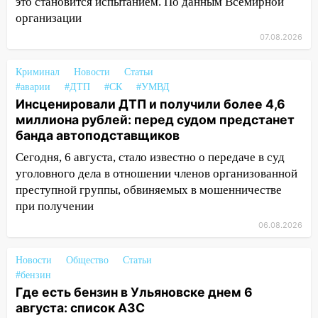
это становится испытанием. По данным Всемирной
11:25
В Ульяновске ИИ будет выявлять
организации
нарушителей на контейнерных
площадках
07.08.2026
11:20
Ульяновская шахматистка
Криминал
Новости
Статьи
Валерия Клейменова выиграла два
#аварии
#ДТП
#СК
#УМВД
золота в составе сборной мира
Инсценировали ДТП и получили более 4,6
11:16
В Ульяновске открыли памятную
миллиона рублей: перед судом предстанет
доску декабристу Кондратию Рылееву
банда автоподставщиков
Сегодня, 6 августа, стало известно о передаче в суд
10:40
В Ульяновске спасатели ночью
уголовного дела в отношении членов организованной
нашли потерявшегося в заброшенных
преступной группы, обвиняемых в мошенничестве
садах 79-летнего мужчину
при получении
10:26
На нескольких улицах Ульяновска
06.08.2026
временно отключили холодную воду
10:14
В Ульяновске двоих участников
Новости
Общество
Статьи
коррупционной схемы при ЦГКБ
#бензин
отправили в колонию на 7 и 8 лет
Где есть бензин в Ульяновске днем 6
августа: список АЗС