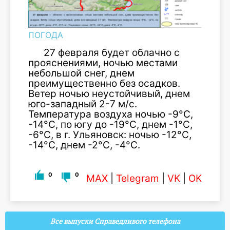
ПОГОДА
27 февраля будет облачно с
прояснениями, ночью местами
небольшой снег, днем
преимущественно без осадков.
Ветер ночью неустойчивый, днем
юго-западный 2-7 м/с.
Температура воздуха ночью -9°С,
-14°С, по югу до -19°С, днем -1°С,
-6°С, в г. Ульяновск: ночью -12°С,
-14°С, днем -2°С, -4°С.
0
0
MAX
|
Telegram
|
VK
|
OK
Все выпуски Справедливого телефона