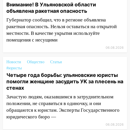
погода в четверг
Внимание! В Ульяновской области
объявлена ракетная опасность
06:00
Четыре года борьбы: ульяновские
юристы помогли женщине засудить УК
Губернатор сообщил, что в регионе объявлена
за плесень на стенах
ракетная опасность. Нельзя оставаться на открытой
местности. В качестве укрытия используйте
05:00
Кому 6 августа звезды сулят
помещения с несущими
прибыль, а кому — испытания на
прочность
06.08.2026
05.08.2026
Новости
Общество
Статьи
22:58
Соцсети: на проспекте Тюленева
#юристы
ДТП с мотоциклистом
Четыре года борьбы: ульяновские юристы
помогли женщине засудить УК за плесень на
20:22
Мошенники обманули 92-летнюю
стенах
жительницу Ульяновской области
Зачастую людям, оказавшимся в затруднительном
19:14
Житель Ульяновской области
положении, не справиться в одиночку, и они
подвез троих незнакомцев на трассе и
обращаются к юристам. Эксперты Государственного
заработал уголовное дело
юридического бюро —
18:14
Прогноз погоды на 6 августа в
06.08.2026