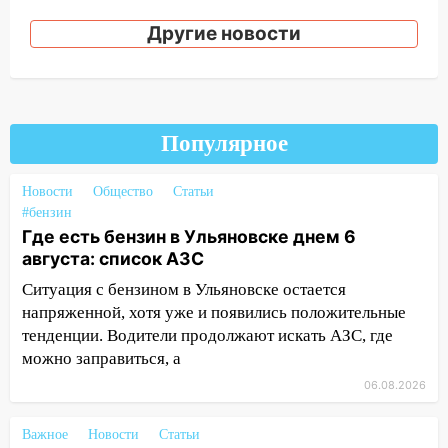
10:27
Другие новости
Где есть бензин в Ульяновске
днем 6 августа: список АЗС
10:16
Внимание! В Ульяновской области
объявлена ракетная опасность
Популярное
10:00
В Старомайнском районе утонул
51-летний мужчина
Новости
Общество
Статьи
09:50
В Ульяновске черный коршун
#бензин
застрял в тепловозе
Где есть бензин в Ульяновске днем 6
августа: список АЗС
09:44
Ульяновские спасатели помогли
Ситуация с бензином в Ульяновске остается
юному велосипедисту на улице
напряженной, хотя уже и появились положительные
Чернышевского
тенденции. Водители продолжают искать АЗС, где
08:21
В Заволжском районе украли два
можно заправиться, а
велосипеда
06.08.2026
07:18
В Ульяновск идет
тридцатиградусная жара: какая будет
Важное
Новости
Статьи