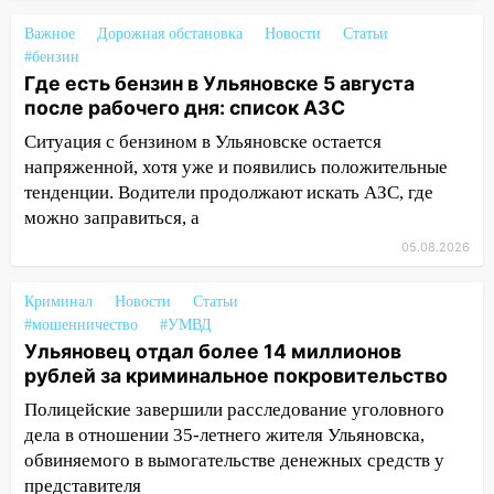
Ульяновской области
Важное
Дорожная обстановка
Новости
Статьи
18:00
Мотофристайл, рок и силовой
#бензин
экстрим: в Ульяновске пройдет
Где есть бензин в Ульяновске 5 августа
большой фестиваль «Наше время»
после рабочего дня: список АЗС
17:30
Где есть бензин в Ульяновске 5
Ситуация с бензином в Ульяновске остается
августа после рабочего дня: список АЗС
напряженной, хотя уже и появились положительные
тенденции. Водители продолжают искать АЗС, где
17:05
«Обыск» по видеосвязи: в
можно заправиться, а
Ульяновске задержали 19-летнюю
сообщницу мошенников
05.08.2026
16:12
Едва не перерезал горло: в
Криминал
Новости
Статьи
Вешкайме посиделки с судимым
#мошенничество
#УМВД
знакомым закончились для женщины
Ульяновец отдал более 14 миллионов
больницей
рублей за криминальное покровительство
16:06
18-летняя девушка без прав
Полицейские завершили расследование уголовного
перевернулась на мопеде и попала в
дела в отношении 35-летнего жителя Ульяновска,
больницу
обвиняемого в вымогательстве денежных средств у
представителя
15:59
Ульяновец отдал более 14