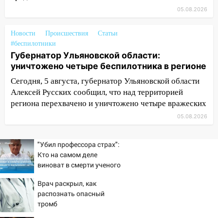
миллионов рублей за криминальное
05.08.2026
покровительство
Новости
Происшествия
Статьи
15:32
На «кольце» кроссовер сбил 18-
#беспилотники
летнего мопедиста
Губернатор Ульяновской области:
15:00
уничтожено четыре беспилотника в регионе
В Ульяновске после тройного ДТП
госпитализировали 25-летнего байкера
Сегодня, 5 августа, губернатор Ульяновской области
Алексей Русских сообщил, что над территорией
14:32
На Ульяновскую область
региона перехвачено и уничтожено четыре вражеских
надвигается жара
05.08.2026
14:08
Пешеход переходил по «зебре»:
подробности серьезной аварии на
Фруктовой
"Убил профессора страх":
Кто на самом деле
13:30
В Димитровграде на улице
виноват в смерти ученого
Трудовой горело здание
Зезина, остановившего
Врач раскрыл, как
мальчишек на поле с
13:00
Водитель без прав врезался в
распознать опасный
горохом
припаркованный автомобиль
тромб