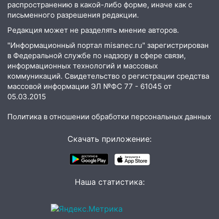
распространению в какой-либо форме, иначе как с
09:25
Вынесли приговор дебоширам,
письменного разрешения редакции.
избившим мужчину в трамвае
Редакция может не разделять мнение авторов.
08:27
Ульяновская полиция получила
"Информационный портал misanec.ru" зарегистрирован
один из шести уникальных автомобилей
в Федеральной службе по надзору в сфере связи,
в России
информационных технологий и массовых
коммуникаций. Свидетельство о регистрации средства
07:02
Жара отступит: какой будет
массовой информации ЭЛ №ФС 77 - 61045 от
погода в Ульяновске днем 5 августа
05.03.2015
06:10
Двое мигрантов изнасиловали 13-
Политика в отношении обработки персональных данных
летнюю девочку в центре Ульяновска
Скачать приложение:
06:00
Мертвеца выкопали, посадили в
мешок и попытались утопить в Волге
05:30
Астрологи назвали самый
опасный день августа: что ждет каждый
Наша статистика:
знак 5 августа
04.08.2026