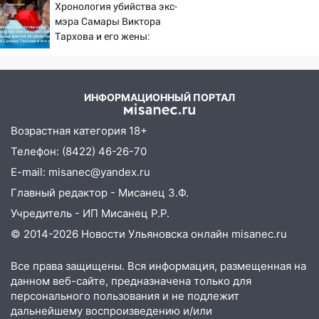
12:37
Переезжал «зебру» на
Хронология убийства экс-
велосипеде и попал под колеса
мэра Самары Виктора
Тархова и его жены:
12:18
Вспыхнул изнутри: в
шесть шокирующих
Железнодорожном районе горела дача
фактов, новые
подробности
11:33
В Засвияжье под колёса авто
ИНФОРМАЦИОННЫЙ ПОРТАЛ
попал мужчина
11:17
В Радищевском районе сгорели
Возрастная категория 18+
хозяйственные постройки
Телефон: (8422) 46-26-70
11:00
В Канадее горел жилой дом
E-mail: misanec@yandex.ru
Главный редактор - Мисанец З.Ф.
10:18
Губернатор Ульяновской области:
уничтожено четыре беспилотника в
Учредитель - ИП Мисанец Р.Р.
регионе
© 2014-2026 Новости Ульяновска онлайн
misanec.ru
10:00
В Ульяновске дотла сгорел
Все права защищены. Вся информация, размещенная на
легковой автомобиль
данном веб-сайте, предназначена только для
персонального пользования и не подлежит
09:39
В Ульяновске будут судить десять
дальнейшему воспроизведению и/или
наркодилеров, снабжавших две области