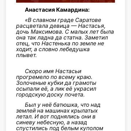
Анастасия Камардина:
«В славном граде Саратове
расцветала девица — Настасья,
дочь Максимова. С малых лет была
она так ладна да статна. Заметил
отец, что Настенька по земле не
ходит, а словно лебедушка
плывет.
Скоро имя Настасьи
прогремело по всему краю.
Золоченые кубки да грамоты
осыпали её, а лик её украсил
городскую доску почета.
Был у неё батюшка, что над
землей на машинах крылатых
летал. И вот поднялись они в
синеву небесную, а назад
спустились под белым куполом