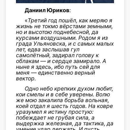
Даниил Юриков
:
«
Третий год пошёл, как меряю я
жизнь не токмо вёрстами земными,
но и высотою поднебесной, да
курсами воздушными. Родом я из
града Ульяновска, и с самых малых
лет, едва заслышав гул
самолётный, задирал голову к
облакам — и сердце замирало. А
ныне я здесь, ибо путь сей для
меня — единственно верный
вектор.
Одно небо крепких духом любит,
кои смелы и в себе уверены. Волю
же мою закалила борьба вольная,
коей отдал я шесть годов. На ковре
уразумел я истину простую:
побеждает не грубая сила, а
выдержка железная, да тактика, да
умение удар держать. И пусть